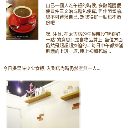
自己一個人吃午飯的時候, 多數隨隨便
便買件三文治或麵包便算, 但佳節當前,
總不可待薄自己, 想吃得好一點也不過
份吧...
嘿, 注意, 在太古坊的午餐時段"吃得好
一點"的意思只是食物品質上, 坐位方面
仍然是超超超擠迫的... 每日中午都擠滿
飢餓的上班一族, 晚上卻如死城...
今日提早咗少少食飯, 入到店內時仍然空無一人...