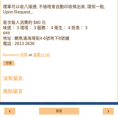
埋單可以收八達通, 不過唔會自動印收條出來, 環保一點,
Upon Request...
是次每人消費約 $80 元
味道： 3 環境： 3 服務： 4 衛生： 4 抵食： 3
###
地址 : 鰂魚涌海灣街4-6號地下8號舖
電話 : 2613 2638
Kenmerry 拉姑
at
凌晨12:50
分享
沒有留言:
張貼留言
‹
›
首頁