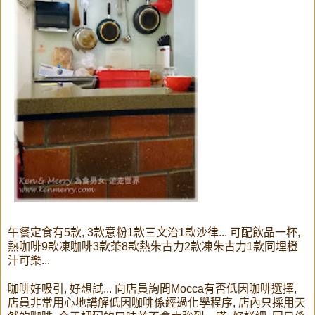
午餐定食有5款, 3款意粉1款三文治1款沙律... 可配飲品一杯,
熱咖啡9款凍咖啡3款茶8款熱朱古力2款凍朱古力1款同埋橙
汁可樂...
咖啡好吸引, 好想試... 向店員詢問Mocca有否低因咖啡選擇,
店員非常用心地講解低因咖啡係經過化學程序, 店內只採用天