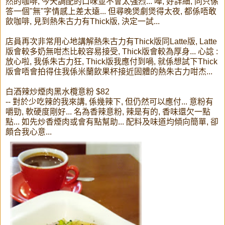
然的咖啡, 今天調配的口味並不會太強烈... 嘩, 好詳細, 同只係
答一個"無"字情感上差太遠... 但尋晚煲劇煲得太夜, 都係唔敢
飲咖啡, 見到熱朱古力有Thick版, 決定一試...
店員再次非常用心地講解熱朱古力有Thick版同Latte版, Latte
版會較多奶無咁杰比較容易接受, Thick版會較為厚身... 心諗 :
放心啦, 我係朱古力狂, Thick版我應付到喎, 就係想試下Thick
版會唔會拍得住我係米蘭飲果杯接近固體的熱朱古力咁杰...
白酒辣炒煙肉黑水欖意粉 $82
-- 對於少吃辣的我來講, 係幾辣下, 但仍然可以應付... 意粉有
嚼勁, 軟硬度剛好... 名為香辣意粉, 辣是有的, 香味還欠一點
點... 如先炒香煙肉或會有點幫助... 配料及味道均傾向簡單, 卻
頗合我心意...