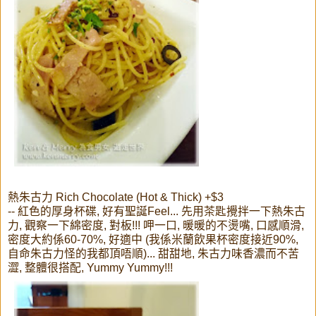
熱朱古力 Rich Chocolate (Hot & Thick) +$3
-- 紅色的厚身杯碟, 好有聖誕Feel... 先用茶匙攪拌一下熱朱古
力, 觀察一下綿密度, 對板!!! 呷一口, 暖暖的不燙嘴, 口感順滑,
密度大約係60-70%, 好適中 (我係米蘭飲果杯密度接近90%,
自命朱古力怪的我都頂唔順)... 甜甜地, 朱古力味香濃而不苦
澀, 整體很搭配, Yummy Yummy!!!