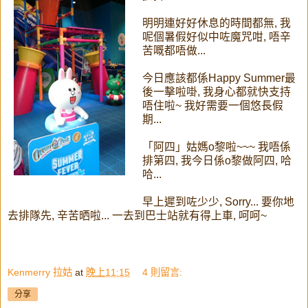
明明連好好休息的時間都無, 我
呢個暑假好似中咗魔咒咁, 唔辛
苦嘅都唔做...
今日應該都係Happy Summer最
後一擊啦啩, 我身心都就快支持
唔住啦~ 我好需要一個悠長假
期...
「阿四」姑媽o黎啦~~~ 我唔係
排第四, 我今日係o黎做阿四, 哈
哈...
早上遲到咗少少, Sorry... 要你地
去排隊先, 辛苦晒啦... 一去到巴士站就有得上車, 呵呵~
Kenmerry 拉姑
at
晚上11:15
4 則留言:
分享