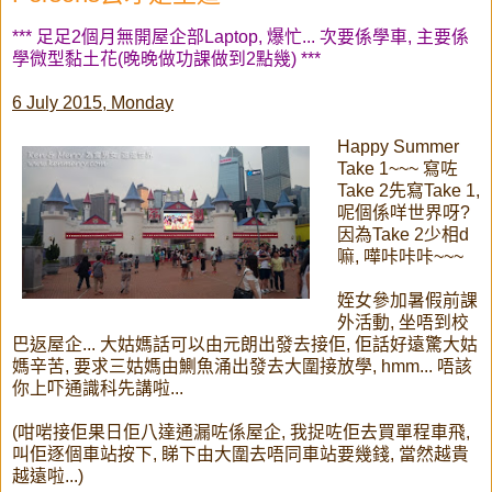
*** 足足2個月無開屋企部Laptop, 爆忙... 次要係學車, 主要係
學微型黏土花(晚晚做功課做到2點幾) ***
6 July 2015, Monday
Happy Summer
Take 1~~~ 寫咗
Take 2先寫Take 1,
呢個係咩世界呀?
因為Take 2少相d
嘛, 嘩咔咔咔~~~
姪女參加暑假前課
外活動, 坐唔到校
巴返屋企... 大姑媽話可以由元朗出發去接佢, 佢話好遠驚大姑
媽辛苦, 要求三姑媽由鰂魚涌出發去大圍接放學, hmm... 唔該
你上吓通識科先講啦...
(咁啱接佢果日佢八達通漏咗係屋企, 我捉咗佢去買單程車飛,
叫佢逐個車站按下, 睇下由大圍去唔同車站要幾錢, 當然越貴
越遠啦...)