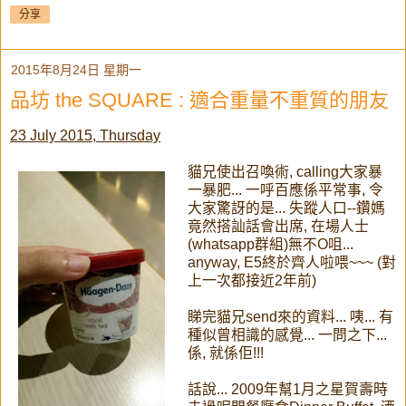
分享
2015年8月24日 星期一
品坊 the SQUARE : 適合重量不重質的朋友
23 July 2015, Thursday
貓兄使出召喚術, calling大家暴
一暴肥... 一呼百應係平常事, 令
大家驚訝的是... 失蹤人口--鑽媽
竟然搭訕話會出席, 在場人士
(whatsapp群組)無不O咀...
anyway, E5終於齊人啦喂~~~ (對
上一次都接近2年前)
睇完貓兄send來的資料... 咦... 有
種似曾相識的感覺... 一問之下...
係, 就係佢!!!
話說... 2009年幫1月之星賀壽時