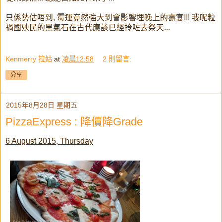
只係勢估唔到, 霉運竟然強大到會影響埋晚上的壽宴!!! 我呢粒
禍國殃民的黑氣石在古代應該已經拎咗去祭天...
Kenmerry 拉姑
at
凌晨12:58
2 則留言:
分享
2015年8月28日 星期五
PizzaExpress : 降價降Grade
6 August 2015, Thursday