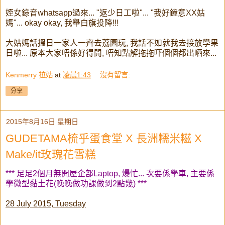
姪女錄音whatsapp過來... "返少日工啦"... "我好鐘意XX姑
媽"... okay okay, 我舉白旗投降!!!
大姑媽話搵日一家人一齊去荔園玩, 我話不如就我去接放學果
日啦... 原本大家唔係好得閒, 唔知點解拖拖吓個個都出晒來...
Kenmerry 拉姑
at
凌晨1:43
沒有留言:
分享
2015年8月16日 星期日
GUDETAMA梳乎蛋食堂 X 長洲糯米糍 X
Make/it玫瑰花雪糕
*** 足足2個月無開屋企部Laptop, 爆忙... 次要係學車, 主要係
學微型黏土花(晚晚做功課做到2點幾) ***
28 July 2015, Tuesday