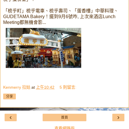
「梳乎町」梳乎電車、梳乎壽司、「蛋香樓」中華料理、
GUDETAMA Bakery！擺到9月6號咋, 上次來酒店Lunch
Meeting都無機會影...
Kenmerry 拉姑
at
上午10:42
5 則留言:
分享
‹
›
首頁
查看網路版