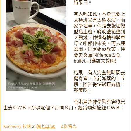
婚果日。
有人唔知死，本身已要上
太極班又有太極表演，而
家學埋車，仲走去報埋微
型黏土班，晚晚整花整到
２點幾，仲邊有精神學車
呀？咁都仲未夠，再去埋
荔園，同阿姐ss飲茶，仲
要天灸兼同friends去食
buffet... (應該未數晒)
結果... 有人完全無時間去
健身室，之前減落的１５
磅，回升得快過直昇機，
報應呀！
香港島駕駛學院有穿梭巴
士去ＣＷＢ，所以呢個７月同８月，經常匆匆途經ＣＷＢ。
Kenmerry 拉姑
at
晚上11:50
2 則留言: