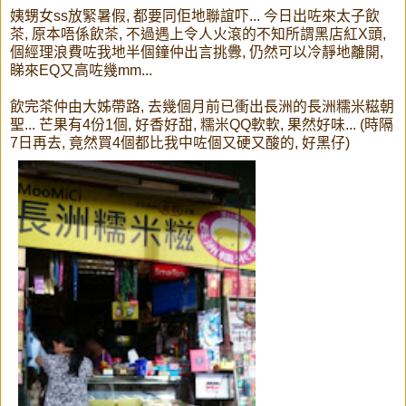
姨甥女ss放緊暑假, 都要同佢地聯誼吓... 今日出咗來太子飲
茶, 原本唔係飲茶, 不過遇上令人火滾的不知所謂黑店紅X頭,
個經理浪費咗我地半個鐘仲出言挑釁, 仍然可以冷靜地離開,
睇來EQ又高咗幾mm...
飲完茶仲由大姊帶路, 去幾個月前已衝出長洲的長洲糯米糍朝
聖... 芒果有4份1個, 好香好甜, 糯米QQ軟軟, 果然好味... (時隔
7日再去, 竟然買4個都比我中咗個又硬又酸的, 好黑仔)