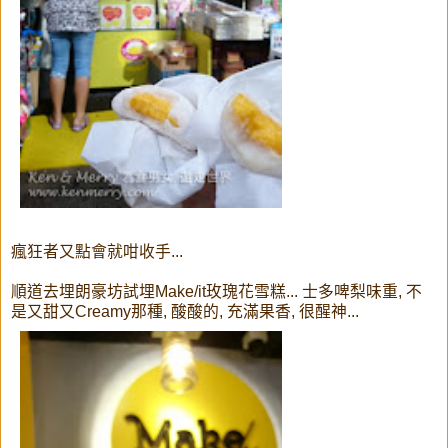
瘋狂者又點會就咁收手...
順道去埋朗豪坊試埋Make/it玫瑰花雪糕... 士多啤梨味重, 不
是又甜又Creamy那種, 酸酸的, 充滿果香, 很醒神...