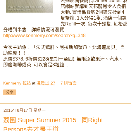
去過呢間餐廳食Dinner Buffet, 酒
店網站就講到天花龍鳳令人食指
大動, 實情係食咗2個鐘先拎到4
隻蟹腳, 1人分得1隻, 酒店一個鐘
先Refill一次, 每次十幾隻, 每枱都
分唔到半隻... 詳細情況可瀏覽
http://www.kenmerry.com/search?q=348
今次主題係：「法式鵝肝、阿拉斯加蟹爪、北海道扇貝」自
助晚餐！！！
原價$378, 6折價$228(星期一至四), 無限添飲果汁、汽水、
即磨咖啡或茶, 可以食足3粒鐘...
Kenmerry 拉姑
at
凌晨12:27
7 則留言:
分享
2015年8月17日 星期一
荔園 Super Summer 2015 : 同Right
Persons去才是王道