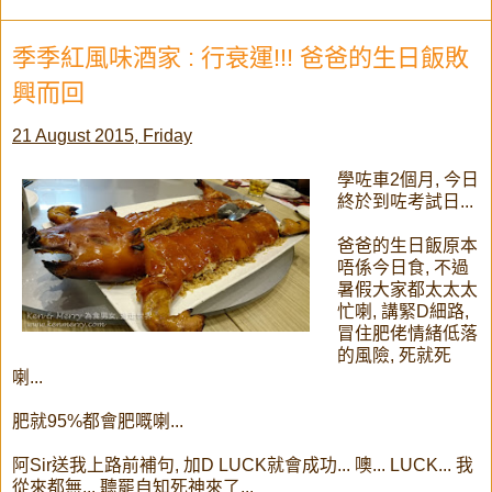
季季紅風味酒家 : 行衰運!!! 爸爸的生日飯敗
興而回
21 August 2015, Friday
學咗車2個月, 今日
終於到咗考試日...
爸爸的生日飯原本
唔係今日食, 不過
暑假大家都太太太
忙喇, 講緊D細路,
冒住肥佬情緒低落
的風險, 死就死
喇...
肥就95%都會肥嘅喇...
阿Sir送我上路前補句, 加D LUCK就會成功... 噢... LUCK... 我
從來都無... 聽罷自知死神來了...