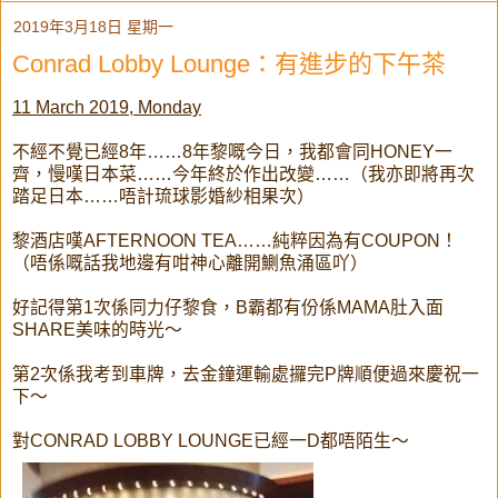
2019年3月18日 星期一
Conrad Lobby Lounge：有進步的下午茶
11 March 2019, Monday
不經不覺已經8年……8年黎嘅今日，我都會同HONEY一
齊，慢嘆日本菜……今年終於作出改變……（我亦即將再次
踏足日本……唔計琉球影婚紗相果次）
黎酒店嘆AFTERNOON TEA……純粹因為有COUPON！
（唔係嘅話我地邊有咁神心離開鰂魚涌區吖）
好記得第1次係同力仔黎食，B霸都有份係MAMA肚入面
SHARE美味的時光～
第2次係我考到車牌，去金鐘運輸處攞完P牌順便過來慶祝一
下～
對CONRAD LOBBY LOUNGE已經一D都唔陌生～