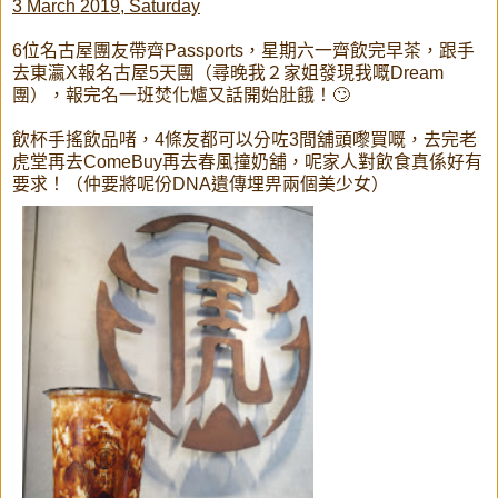
3 March 2019, Saturday
6位名古屋團友帶齊Passports，星期六一齊飲完早茶，跟手
去東瀛X報名古屋5天團（尋晚我２家姐發現我嘅Dream
團），報完名一班焚化爐又話開始肚餓！🙄
飲杯手搖飲品啫，4條友都可以分咗3間舖頭嚟買嘅，去完老
虎堂再去ComeBuy再去春風撞奶舖，呢家人對飲食真係好有
要求！（仲要將呢份DNA遺傳埋畀兩個美少女）