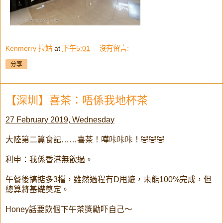
Kenmerry 拉姑
at
下午5:01
沒有留言:
分享
【深圳】喜茶：唔係我地杯茶
27 February 2019, Wednesday
大陸第二篇食記……喜茶！嘩咔咔咔！🤣🤣🤣
利申：我係香港無飲過。
午餐後搞掂多3檔，雖然過程有D甩蹗，未能100%完成，但
總算將基礎奠定。
Honey話要飲個下午茶獎勵吓自己～