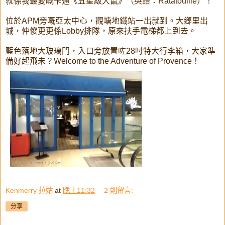
就係我最愛嘅卡通《五星級大鼠》（英語：Ratatouille）！
位於APM旁嘅亞太中心，觀塘地鐵站一出就到。大鄉里出
城，仲傻更更係Lobby排隊，原來扶手電梯都上到去。
藍色落地大玻璃門，入口旁放置咗28吋特大行李箱，大家準
備好起飛未？Welcome to the Adventure of Provence！
Kenmerry 拉姑
at
晚上11:32
2 則留言:
分享