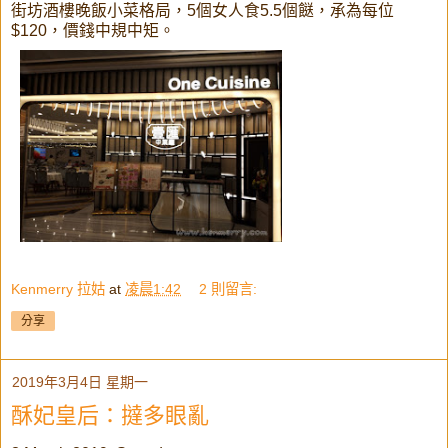
街坊酒樓晚飯小菜格局，5個女人食5.5個餸，承為每位
$120，價錢中規中矩。
Kenmerry 拉姑
at
凌晨1:42
2 則留言:
分享
2019年3月4日 星期一
酥妃皇后：撻多眼亂