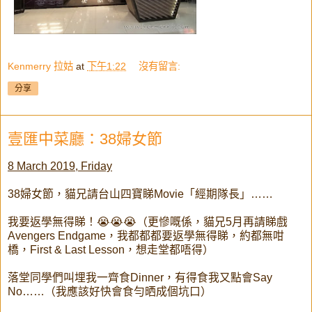
Kenmerry 拉姑
at
下午1:22
沒有留言:
分享
壹匯中菜廳：38婦女節
8 March 2019, Friday
38婦女節，貓兄請台山四寶睇Movie「經期隊長」……
我要返學無得睇！😭😭😭（更慘嘅係，貓兄5月再請睇戲
Avengers Endgame，我都都都要返學無得睇，約都無咁
橋，First & Last Lesson，想走堂都唔得）
落堂同學們叫埋我一齊食Dinner，有得食我又點會Say
No……（我應該好快會食勻晒成個坑口）