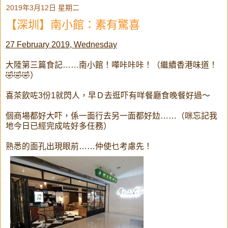
2019年3月12日 星期二
【深圳】南小館：素有驚喜
27 February 2019, Wednesday
大陸第三篇食記……南小館！嘩咔咔咔！（繼續香港味道！
🤣🤣🤣）
喜茶飲咗3份1就閃人，早Ｄ去逛吓有咩餐廳食晚餐好過～
個商場都好大吓，係一面行去另一面都好攰……（咪忘記我
地今日已經完成咗好多任務）
熟悉的面孔出現眼前……仲使乜考慮先！