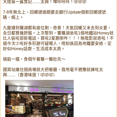
大陸第一篇食記……太興！嘩咔咔咔！🤣🤣🤣
7-8年無北上，回鄉證過期要去銀行Update個新回鄉證號
碼，焗上。
九龍塘到羅湖都有座位剩，奇景！天氣回暖又未去到炎夏，
全日都算幾舒服。上次黎到，響羅湖坐咗1個地鐵站Honey就
比人偷咗部新電話，買咗2星期架咋！！！無陰影就奇啦！不
過今次少咗好多形跡可疑嘅人，唔知係因為地鐵要安檢，定
好似Honey話齋，生活成本太高。
搞掂一檔，食個午餐醫一醫肚先～
國貿站連住個商場就大把餐廳，我地毫不猶豫就揀咗太
興……（香港味道！🤣🤣🤣）