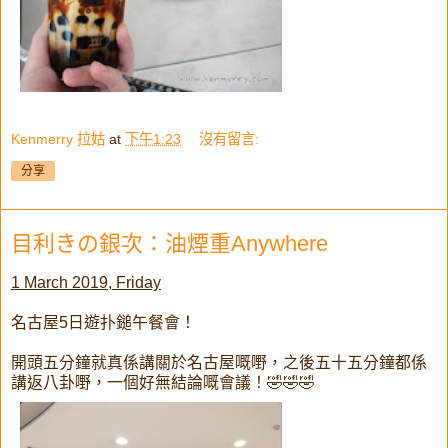
Kenmerry 拉姑
at
下午1:23
沒有留言:
分享
目利きの銀次：油煙重Anywhere
1 March 2019, Friday
名古屋5日遊扑鎚午餐會！
開頭五分鐘就真係講關於名古屋嘅嘢，之後五十五分鐘都係
講返八卦嘢，一個好無結論嘅會議！🤣🤣🤣