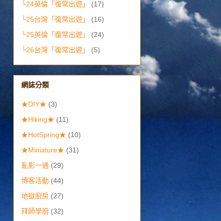
└24英倫「復常出遊」
(17)
└25台灣「復常出遊」
(16)
└25英倫「復常出遊」
(24)
└26台灣「復常出遊」
(5)
網誌分類
★DIY★
(3)
★Hiking★
(11)
★HotSpring★
(10)
★Miniature★
(31)
亂影一通
(29)
博客活動
(44)
地獄廚房
(27)
拜師學廚
(32)