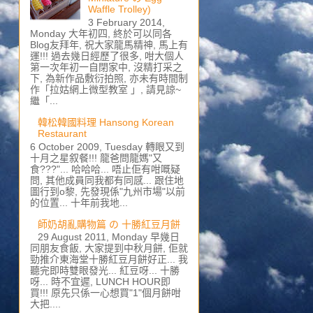
Waffle Trolley)
3 February 2014,
Monday 大年初四, 終於可以同各
Blog友拜年, 祝大家龍馬精神, 馬上有
運!!! 過去幾日經歷了很多, 咁大個人
第一次年初一自閉家中, 沒精打采之
下, 為新作品敷衍拍照, 亦未有時間制
作「拉姑網上微型教室 」, 請見諒~
繼「...
韓松韓國料理 Hansong Korean
Restaurant
6 October 2009, Tuesday 轉眼又到
十月之星叙餐!!! 龍爸問龍媽"又
食???"... 哈哈哈... 唔止佢有咁嘅疑
問, 其他成員同我都有同感... 跟住地
圖行到o黎, 先發現係"九州市場"以前
的位置... 十年前我地...
師奶胡亂購物篇 の 十勝紅豆月餅
29 August 2011, Monday 早幾日
同朋友食飯, 大家提到中秋月餅, 佢就
勁推介東海堂十勝紅豆月餅好正... 我
聽完即時雙眼發光... 紅豆呀... 十勝
呀... 時不宜遲, LUNCH HOUR即
買!!! 原先只係一心想買"1"個月餅咁
大把....