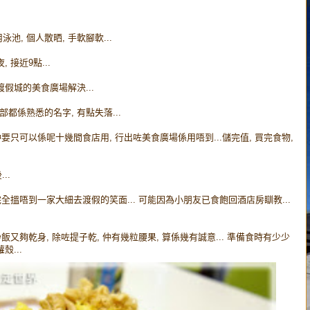
用泳池, 個人散晒, 手軟腳軟...
 接近9點...
渡假城的美食廣場解決...
部都係熟悉的名字, 有點失落...
仲要只可以係呢十幾間食店用, 行出咗美食廣場係用唔到...儲完值, 買完食物,
..
完全搵唔到一家大細去渡假的笑面... 可能因為小朋友已食飽回酒店房瞓教...
, 炒飯又夠乾身, 除咗提子乾, 仲有幾粒腰果, 算係幾有誠意... 準備食時有少少
...