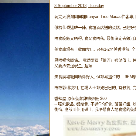
3 September 2013, Tuesday
玩完天浪淘園同埋Banyan Tree Macau住客專
係梳化昏迷咗一陣, 食埋酒店送的蛋糕, 已經好夜,
唔食晚飯又唔得, 食又食唔落, 最後決定去銀河
美食廣場有十數間食店, 只有1-2間係香港無, 全
最唔暢快嘅係... 竟然要買「銀河」通儲值卡, 
又要拎去退現金, 超煩...
美食廣場範圍唔係好大, 但都易搵位的... 9PM後.
唔敢影環境相, 在場人士都兇巴巴的, 有殺氣, 
香辣屋 原個菠蘿雞柳炒飯 $60
-- 唔包飲品, 都幾貴, 不過OK好食, 菠蘿好甜
後悔, 應該叫佢用碟上, 我唔想食人地食過的菠蘿殼