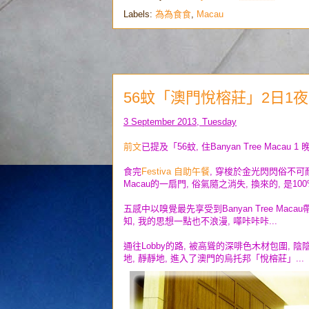
Labels:
為為食食
,
Macau
56蚊「澳門悅榕莊」2日1夜之旅 -
3 September 2013, Tuesday
前文
已提及「56蚊, 住Banyan Tree Macau
食完
Festiva 自助午餐
, 穿梭於金光閃閃俗不可耐
Macau的一扇門, 俗氣隨之消失, 換來的, 是100%洗
五感中以嗅覺最先享受到Banyan Tree Maca
知, 我的思想一點也不浪漫, 嘩咔咔咔...
通往Lobby的路, 被高聳的深啡色木材包圍, 
地, 靜靜地, 進入了澳門的烏托邦「悅榕莊」...