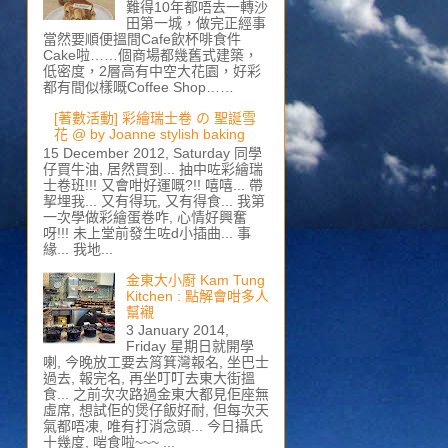
難得10年都唔去一轉沙
田第一城，做完正經事
當然要順便搵間Cafe飲杯啡食件
Cake啦……個商場都幾舊式建築，
低密度，2層高有中空大花園，好彩
都有間似樣嘅Coffee Shop……
[著數活動] 彩繪瑞士卷 の 聖誕雪
花 @ by Joanne stylish baking
15 December 2012, Saturday 同學
仔買牛油, 居然買到... 抽中咗彩繪瑞
士卷班!!! 又會咁好運嘅?!! 嘻嘻... 帶
挈埋我... 又有得玩, 又有得食... 我第
一次學做彩繪蛋卷咋, 心情好興奮
呀!!! 未上堂前發生咗d小插曲... 事
緣... 我地...
金東大小廚 Kam Tung
Kitchen : 點解會咁多人
幫襯
3 January 2014,
Friday 星期日就開學
喇, 今晚放工要去筲箕灣報名, 坐巴士
過去, 報完名, 再坐叮叮去東大街搵
食... 之前次次路過金東大都見佢座無
虛席, 想試佢的煲仔飯好耐, 但每次天
氣都唔凍, 唯有打消念頭... 今日攝氏
十幾度, 啱食啦~~~ ...