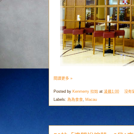
閱讀更多 »
Posted by
Kenmerry 拉姑
at
凌晨1:00
沒有
Labels:
為為食食
,
Macau