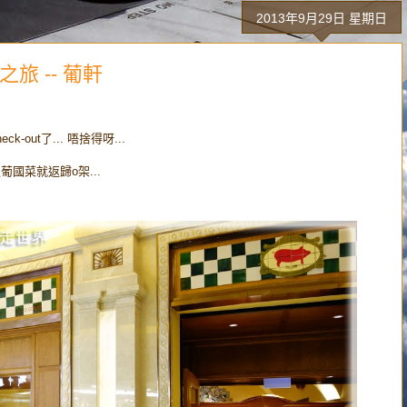
2013年9月29日 星期日
旅 -- 葡軒
-out了... 唔捨得呀...
葡國菜就返歸o架...