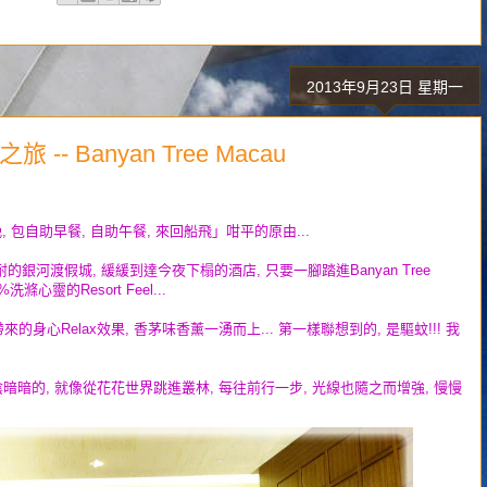
2013年9月23日 星期一
- Banyan Tree Macau
 1 晚, 包自助早餐, 自助午餐, 來回船飛」咁平的原由...
的銀河渡假城, 緩緩到達今夜下榻的酒店, 只要一腳踏進Banyan Tree
滌心靈的Resort Feel...
u帶來的身心Relax效果, 香茅味香薰一湧而上... 第一樣聯想到的, 是驅蚊!!! 我
陰陰暗暗的, 就像從花花世界跳進叢林, 每往
前
行一步, 光線也隨之而增強, 慢慢