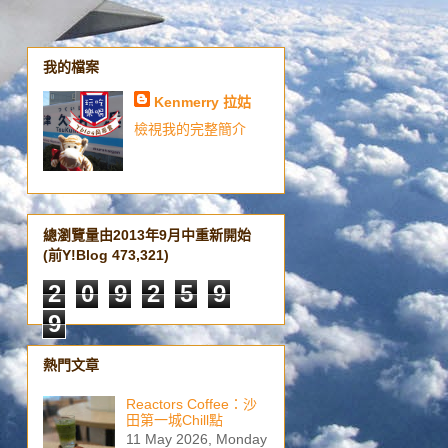
我的檔案
Kenmerry 拉姑
檢視我的完整簡介
總瀏覽量由2013年9月中重新開始
(前Y!Blog 473,321)
2
0
9
2
5
9
9
熱門文章
Reactors Coffee：沙
田第一城Chill點
11 May 2026, Monday