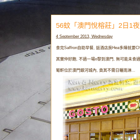
56蚊「澳門悅榕莊」2日1夜之
4 September 2013, Wednesday
食完Saffron自助早餐, 返酒店房Hea多陣就要Check
其實仲好飽, 不過一場o黎到澳門, 無可能未食過
葡軒位於澳門銀河城內, 貪其不需日曬雨淋...