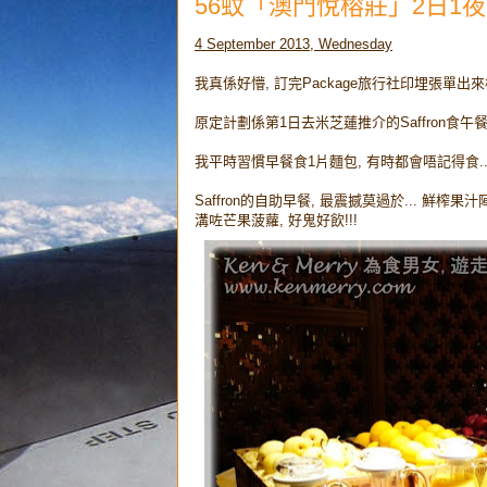
56蚊「澳門悅榕莊」2日1夜之旅 -- 
4 September 2013, Wednesday
我真係好懵, 訂完Package旅行社印埋張單出來核
原定計劃係第1日去米芝蓮推介的Saffron食午餐,
我平時習慣早餐食1片麵包, 有時都會唔記得食..
Saffron的自助早餐, 最震撼莫過於... 鮮榨
溝咗芒果菠蘿, 好鬼好飲!!!