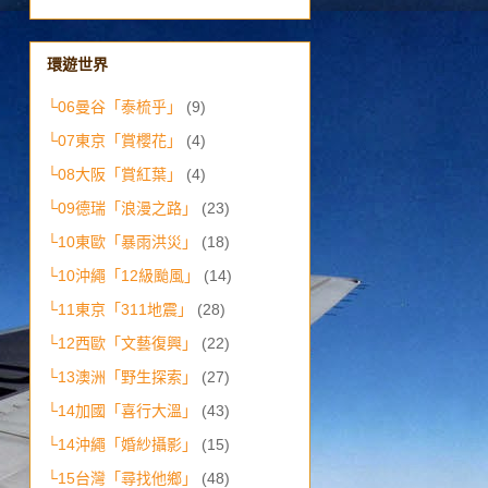
環遊世界
└06曼谷「泰梳乎」
(9)
└07東京「賞櫻花」
(4)
└08大阪「賞紅葉」
(4)
└09德瑞「浪漫之路」
(23)
└10東歐「暴雨洪災」
(18)
└10沖繩「12級颱風」
(14)
└11東京「311地震」
(28)
└12西歐「文藝復興」
(22)
└13澳洲「野生探索」
(27)
└14加國「喜行大溫」
(43)
└14沖繩「婚紗攝影」
(15)
└15台灣「尋找他鄉」
(48)