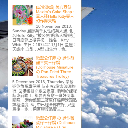
[試食邀請] 美心西餅
Maxim's Cake Shop :
萬人迷Hello Kitty誓言
幻作摩天輪
10 November 2013,
Sunday 風靡萬千女性的萬人迷, 化
名Hello Kitty, "被公開"的私人檔案近
日再度登上搜尋榜... 姓名：Kitty
White 生日：1974年11月1日 星座：
天蠍座 血型：A型 出生地：倫...
微型公仔屋 の 迷你煎
釀三寶車仔檔
(Dollhouse Miniature
の Pan-Fried Three
Treasures Trolley)
5 December 2013, Thursday 學緊
迷你魚蛋車仔檔 時走咗2堂去澳洲旅
行, 回港後拼命跟回進度, 順利於課程
結束前峻工, 都要再多謝一班好同學
關照... 迷你煎釀三寶車仔檔極速跟貼
課程進度, 5月中已經全部做好, 只差
最後一步... 用百膠漿貼實三...
微型公仔屋 の 迷你雞
蛋仔車仔檔 (Dollhouse
Miniature の Egg