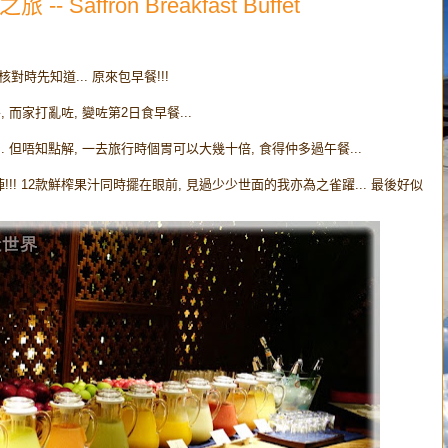
Saffron Breakfast Buffet
對時先知道... 原來包早餐!!!
 而家打亂咗, 變咗第2日食早餐...
. 但唔知點解, 一去旅行時個胃可以大幾十倍, 食得仲多過午餐...
果汁陣!!! 12款鮮榨果汁同時擺在眼前, 見過少少世面的我亦為之雀躍... 最後好似