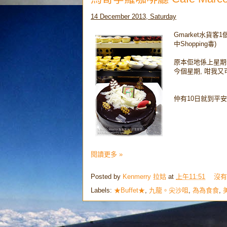
14 December 2013, Saturday
Gmarket水貨客
中Shopping毒)
原本佢地係上星期分贓的
今個星期, 咁我又
仲有10日就到平安
閱讀更多 »
Posted by
Kenmerry 拉姑
at
上午11:51
沒有
Labels:
★Buffet★
,
九龍。尖沙咀
,
為為食食
,