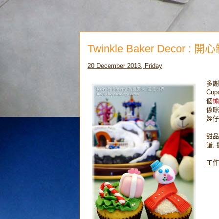
Twinkle Baker Decor 
20 December 2013, Friday
多謝
Cu
個
愉
係咪
姪仔
甜品
譜,
工作