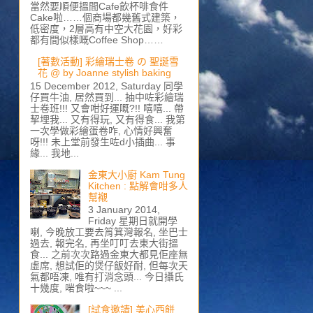
當然要順便搵間Cafe飲杯啡食件
Cake啦……個商場都幾舊式建築，
低密度，2層高有中空大花園，好彩
都有間似樣嘅Coffee Shop……
[著數活動] 彩繪瑞士卷 の 聖誕雪
花 @ by Joanne stylish baking
15 December 2012, Saturday 同學
仔買牛油, 居然買到... 抽中咗彩繪瑞
士卷班!!! 又會咁好運嘅?!! 嘻嘻... 帶
挈埋我... 又有得玩, 又有得食... 我第
一次學做彩繪蛋卷咋, 心情好興奮
呀!!! 未上堂前發生咗d小插曲... 事
緣... 我地...
金東大小廚 Kam Tung
Kitchen : 點解會咁多人
幫襯
3 January 2014,
Friday 星期日就開學
喇, 今晚放工要去筲箕灣報名, 坐巴士
過去, 報完名, 再坐叮叮去東大街搵
食... 之前次次路過金東大都見佢座無
虛席, 想試佢的煲仔飯好耐, 但每次天
氣都唔凍, 唯有打消念頭... 今日攝氏
十幾度, 啱食啦~~~ ...
[試食邀請] 美心西餅