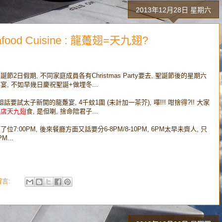
2013年12月28日 星期六
afood Cuisine : 龍躉翅=天九翅?
誕節2日假期, 不同家庭成員各有Christmas Party要去, 聖誕節後的星期六
宴, 不如早幾日慶祝聖誕+做埋冬...
姐話要試太子新開的龍躉宴, 4千蚊1圍 (未計加一茶芥), 嘩!!! 咁捨得?!! 大家
鎮店天九翅
食, 是但喇, 捨命陪君子...
位7:00PM, 後來餐廳方面又話要分6-8PM/8-10PM, 6PM太早未齊人, 只
M...
留言: