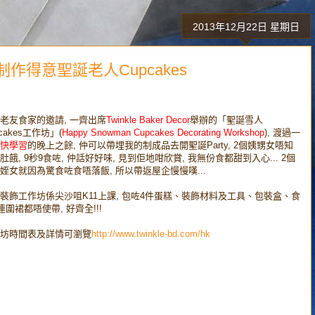
2013年12月22日 星期日
: 開心制作得意聖誕老人Cupcakes
老友食家的邀請, 一齊出席
Twinkle Baker Decor
舉辦的「聖誕雪人
pcakes工作坊」(
Happy Snowman Cupcakes Decorating Workshop
), 渡過一
快學習
的晚上之餘, 仲可以帶埋我的制成品去開聖誕Party, 2個姨甥女唔知
肚餓, 9秒9食咗, 仲話好好味, 見到佢地咁欣賞, 我無份食都甜到入心... 2個
姪女就因為驚食咗食唔落飯, 所以帶返屋企慢慢嘆...
裝飾工作坊係尖沙咀K11上課, 包咗4件蛋糕、裝飾材料及工具、包裝盒、食
 連圍裙都唔使帶, 好齊全!!!
坊時間表及詳情可瀏覽
http://www.twinkle-bd.com/hk