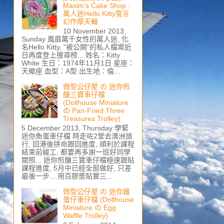
Maxim's Cake Shop :
萬人迷Hello Kitty誓言
幻作摩天輪
10 November 2013,
Sunday 風靡萬千女性的萬人迷, 化
名Hello Kitty, "被公開"的私人檔案近
日再度登上搜尋榜... 姓名：Kitty
White 生日：1974年11月1日 星座：
天蠍座 血型：A型 出生地：倫...
微型公仔屋 の 迷你煎
釀三寶車仔檔
(Dollhouse Miniature
の Pan-Fried Three
Treasures Trolley)
5 December 2013, Thursday 學緊
迷你魚蛋車仔檔 時走咗2堂去澳洲旅
行, 回港後拼命跟回進度, 順利於課程
結束前峻工, 都要再多謝一班好同學
關照... 迷你煎釀三寶車仔檔極速跟貼
課程進度, 5月中已經全部做好, 只差
最後一步... 用百膠漿貼實三...
微型公仔屋 の 迷你雞
蛋仔車仔檔 (Dollhouse
Miniature の Egg
Waffle Trolley)