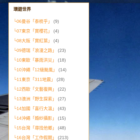
環遊世界
└06曼谷「泰梳乎」
(9)
└07東京「賞櫻花」
(4)
└08大阪「賞紅葉」
(4)
└09德瑞「浪漫之路」
(23)
└10東歐「暴雨洪災」
(18)
└10沖繩「12級颱風」
(14)
└11東京「311地震」
(28)
└12西歐「文藝復興」
(22)
└13澳洲「野生探索」
(27)
└14加國「喜行大溫」
(43)
└14沖繩「婚紗攝影」
(15)
└15台灣「尋找他鄉」
(48)
└16台灣「工作假期」
(213)