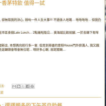
: 荔枝汁香茅特飲 值得一試
卻無阻我的決心, 辦咗一件人生大事!!! 不過係人地嘅... 哈哈哈哈... 但我仍
市區食個Late Lunch... 2點幾啦陰公... 奧海城比較就腳, 一於去睇下有咩
間新店, 本想再向前行多一會, 但見到旁邊的意粉House門外排滿人, 我又餓
返轉頭會唔會無位呢... 唔好多心喇, 就呢間喇...
留言:
利菜
co : 選擇頗多的下午茶自助餐