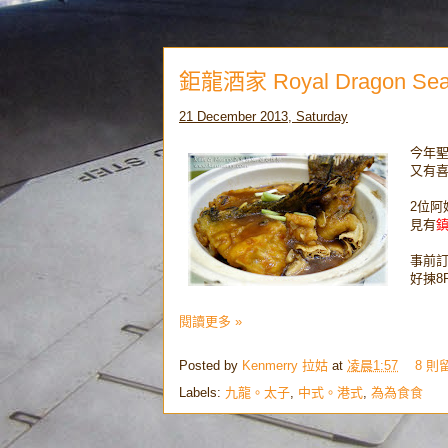
鉅龍酒家 Royal Dragon Se
21 December 2013, Saturday
今年聖
又有喜
2位阿
見有
事前訂了
好揀8P
閱讀更多 »
Posted by
Kenmerry 拉姑
at
凌晨1:57
8 則
Labels:
九龍。太子
,
中式。港式
,
為為食食