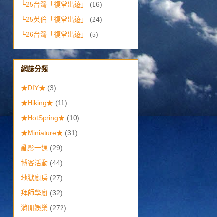
└25台灣「復常出遊」
(16)
└25英倫「復常出遊」
(24)
└26台灣「復常出遊」
(5)
網誌分類
★DIY★
(3)
★Hiking★
(11)
★HotSpring★
(10)
★Miniature★
(31)
亂影一通
(29)
博客活動
(44)
地獄廚房
(27)
拜師學廚
(32)
消閒娛樂
(272)