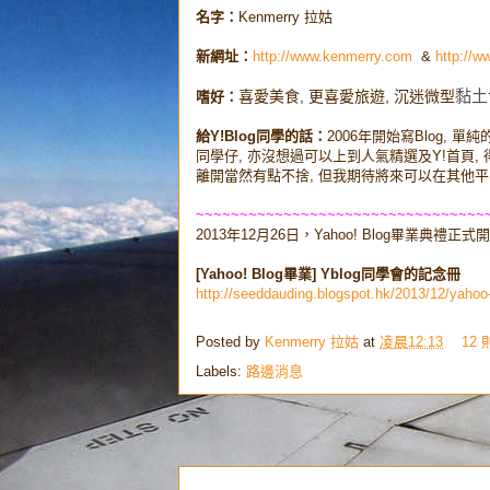
名字：
Kenmerry 拉姑
新網址：
http://www.kenmerry.com
&
http://w
喜愛美食, 更喜愛旅遊, 沉迷微型
黏土
嗜好：
給Y!Blog同學的話：
2006年開始寫Blog, 單
同學仔, 亦沒想過可以上到人氣精選及Y!首頁, 得到
離開當然有點不捨, 但我期待將來可以在其他平
~~~~~~~~~~~~~~~~~~~~~~~~~~~~~~~~~
2013年12月26日，Yahoo! Blog畢業
[Yahoo! Blog畢業] Yblog同學會的記念冊
http://seeddauding.blogspot.hk/2013/12/yahoo-
Posted by
Kenmerry 拉姑
at
凌晨12:13
12
Labels:
路邊消息