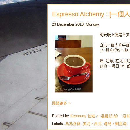
Espresso Alchemy :
23 December 2013, Monday
明天晚上便是平安夜
自己一個人吃午飯
己, 想吃得好一點也
嘿, 注意, 在太
迫的... 每日中午
閱讀更多 »
Posted by
Kenmerry 拉姑
at
凌晨12:50
沒有
Labels:
為為食食
,
美式。西式
,
港島。鰂魚涌