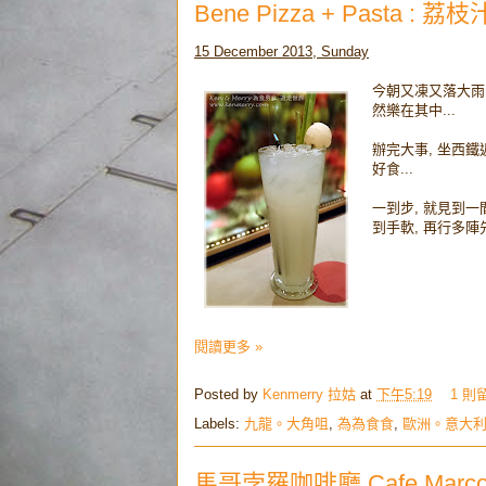
Bene Pizza + Pasta 
15 December 2013, Sunday
今朝又凍又落大雨, 
然樂在其中...
辦完大事, 坐西鐵返
好食...
一到步, 就見到一
到手軟, 再行多陣先
閱讀更多 »
Posted by
Kenmerry 拉姑
at
下午5:19
1 則
Labels:
九龍。大角咀
,
為為食食
,
歐洲。意大
馬哥孛羅咖啡廳 Cafe Mar