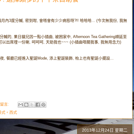
1個月內3度分贓, 密到咁, 會唔會有少少病態呀?!! 哈哈哈... (今次無我份, 我無
, 果日貓兄因一點小插曲, 被困家中, Afternoon Tea Gathering順延至
可以出席埋一份喇, 呵呵呵, 天助我也~~~ (小插曲唔關我事, 我無用念力)
夜, 餐廳已經進入聖誕Mode, 添上聖誕裝飾, 枱上也有聖誕小擺設...
留言:
美式。西式
2013年12月24日 星期二