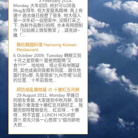
3 February 2014,
Monday 大年初四, 終於可以同各
Blog友拜年, 祝大家龍馬精神, 馬上有
運!!! 過去幾日經歷了很多, 咁大個人
第一次年初一自閉家中, 沒精打采之
下, 為新作品敷衍拍照, 亦未有時間制
作「拉姑網上微型教室 」, 請見諒~
繼「...
韓松韓國料理 Hansong Korean
Restaurant
6 October 2009, Tuesday 轉眼又到
十月之星叙餐!!! 龍爸問龍媽"又
食???"... 哈哈哈... 唔止佢有咁嘅疑
問, 其他成員同我都有同感... 跟住地
圖行到o黎, 先發現係"九州市場"以前
的位置... 十年前我地...
師奶胡亂購物篇 の 十勝紅豆月餅
29 August 2011, Monday 早幾日
同朋友食飯, 大家提到中秋月餅, 佢就
勁推介東海堂十勝紅豆月餅好正... 我
聽完即時雙眼發光... 紅豆呀... 十勝
呀... 時不宜遲, LUNCH HOUR即
買!!! 原先只係一心想買"1"個月餅咁
大把....