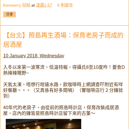
Kenmerry 拉姑
at
凌晨1:57
6 則留言:
分享
【台北】照島再生酒場：保育老房子而成的
居酒屋
10 January 2018, Wednesday
入冬以來第一波寒流，低溫特報，得攝氏8至10度咋！要食D
熱辣辣嘅野~
天氣太凍，唔想行咁遠水路，飲咖啡時上網調查吓附近有咩
好餐廳。。。（又真係有好多間喎）（響咖啡店行２分鐘就
到）
40年代的老房子，由從前的照島時計店，保育改裝成居酒
屋，店內的鐘皆是照島時計店留下來的古董～