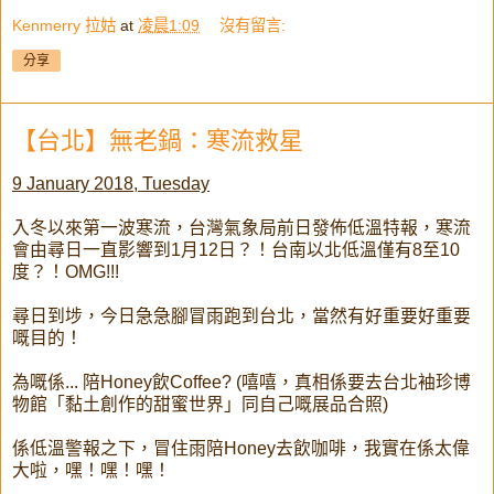
Kenmerry 拉姑
at
凌晨1:09
沒有留言:
分享
【台北】無老鍋：寒流救星
9 January 2018, Tuesday
入冬以來第一波寒流，台灣氣象局前日發佈低溫特報，寒流
會由尋日一直影響到1月12日？！台南以北低溫僅有8至10
度？！OMG!!!
尋日到埗，今日急急腳冒雨跑到台北，當然有好重要好重要
嘅目的！
為嘅係... 陪Honey飲Coffee? (嘻嘻，真相係要去台北袖珍博
物館「黏土創作的甜蜜世界」同自己嘅展品合照)
係低溫警報之下，冒住雨陪Honey去飲咖啡，我實在係太偉
大啦，嘿！嘿！嘿！