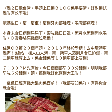
（過２日飛台灣，手頭上已無ＢＬＯＧ係手要清，好耐無試
過咁有效率啦）
龍媽生日，慶一慶佢！慶到牙肉都腫埋，喉嚨都痛埋！
本身未食已病到屎屎下，帶咗幾日口罩，流鼻水流到開水喉
咁，Ｄ雲吞裝滿幾個垃圾桶！
住進ＱＢ第２０個年頭，２０１８年終於學精！去中環轉車
過海！(總站一樣人山人海，第一架車未落到月台已迫爆，第
二架車總算上去，係金鐘係等１０架車都上唔到）
７：３０ＰＭ先有枱，今日個個都早３０分鐘到，明明我都
早咗６分鐘到，頂，搞到我好似遲到大王咁！
一坐低已經有幾大盤肉係面前！（我都唔知係咩，有得你食
就食啦）