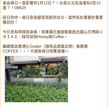
會由尋日一直影響到1月12日？！台南以北低溫僅有8至10
度？！OMG!!!
前日到埗，尋日急急腳冒雨跑到台北，當然有好重要好重要
嘅目的！
今日見有時間就身痕，得果攝氏幾度都要跑出圓山花博踩Ｕ
ＢＩＫＥ，踩完就陪Honey飲Coffee。
繼續嘗試香港Q Grader（咖啡品質鑑定師）推薦嘅
COFFEE。。。不過無尋日咁驚喜囉～