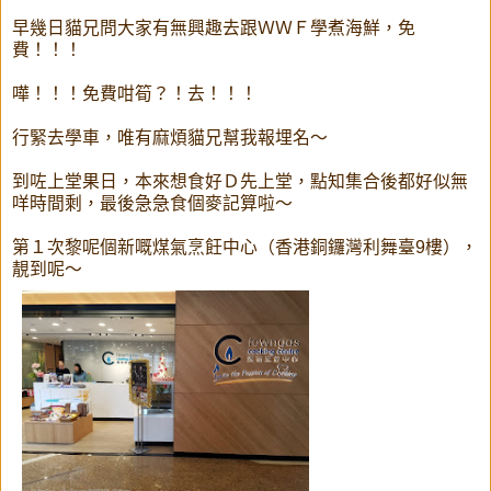
早幾日貓兄問大家有無興趣去跟ＷＷＦ學煮海鮮，免
費！！！
嘩！！！免費咁筍？！去！！！
行緊去學車，唯有麻煩貓兄幫我報埋名～
到咗上堂果日，本來想食好Ｄ先上堂，點知集合後都好似無
咩時間剩，最後急急食個麥記算啦～
第１次黎呢個新嘅煤氣烹飪中心（香港銅鑼灣利舞臺9樓），
靚到呢～