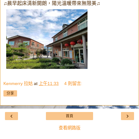
♫晨早起床清新開朗，陽光溫暖帶來無限美♫
Kenmerry 拉姑
at
上午11:33
4 則留言:
分享
‹
›
首頁
查看網路版