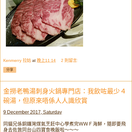
Kenmerry 拉姑
at
晚上11:14
2 則留言:
分享
金撈老鴨湯刺身火鍋專門店：我飲咗最少４
碗湯，但原來唔係人人識欣賞
9 December 2017, Saturday
同貓兄係銅鑼灣煤氣烹飪中心學煮完ＷＷＦ海鮮，隨即要飛
身去佐敦同台山四寶食晚飯啦～～～