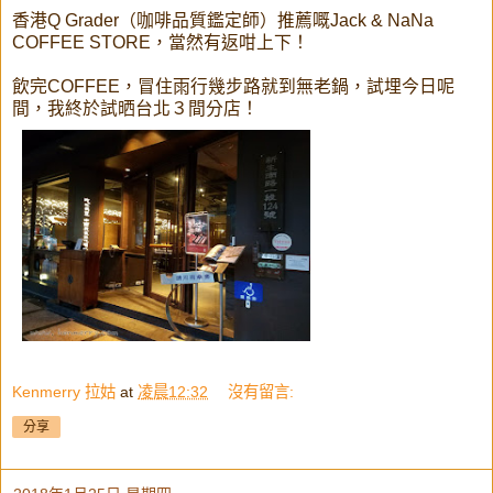
香港Q Grader（咖啡品質鑑定師）推薦嘅Jack & NaNa
COFFEE STORE，當然有返咁上下！
飲完COFFEE，冒住雨行幾步路就到無老鍋，試埋今日呢
間，我終於試晒台北３間分店！
Kenmerry 拉姑
at
凌晨12:32
沒有留言:
分享