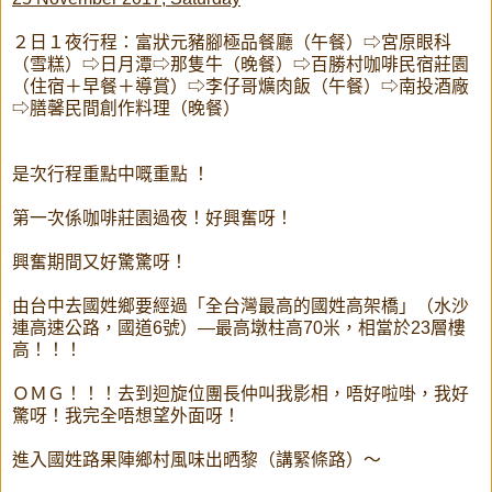
２日１夜行程：富狀元豬腳極品餐廳（午餐）⇨宮原眼科
（雪糕）⇨日月潭⇨那隻牛（晚餐）⇨百勝村咖啡民宿莊園
（住宿＋早餐＋導賞）⇨李仔哥爌肉飯（午餐）⇨南投酒廠
⇨膳馨民間創作料理（晚餐）
是次行程重點中嘅重點 ！
第一次係咖啡莊園過夜！好興奮呀！
興奮期間又好驚驚呀！
由台中去國姓鄉要經過「全台灣最高的國姓高架橋」（水沙
連高速公路，國道6號）—最高墩柱高70米，相當於23層樓
高！！！
ＯＭＧ！！！去到迴旋位團長仲叫我影相，唔好啦啩，我好
驚呀！我完全唔想望外面呀！
進入國姓路果陣鄉村風味出晒黎（講緊條路）～