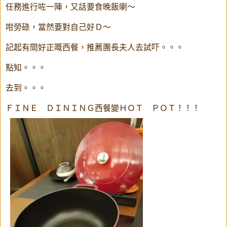
任務進行咗一陣，又話要食晚飯喇～
咁勞碌，當然要對自己好Ｄ～
記起有間好正嘅西餐，推薦團長夫人去試吓。。。
點知。。。
去到。。。
ＦＩＮＥ ＤＩＮＩＮＧ西餐變ＨＯＴ ＰＯＴ！！！