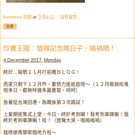
Kenmerry 拉姑
at
下午4:12
沒有留言:
分享
珍寶王國：值得記念嘅日子，搞禍晒！
4 December 2017, Monday
終於... 寫晒１１月打前嘅ＢＬＯＧ！
而家只剩下１２月咋，要努力追追追呀～（１２月尾病咗鬼
咁多日，都無咩幾多篇要寫，呵呵）
急著從台灣回港，為嘅係第３次路試！
上星期密集式上堂，今日，終於考到喇！我考到車牌喇！我
終於考到車牌喇！哇！（放聲大哭，嗚嗚嗚嗚）
我唔使再黎呢個地方啦～