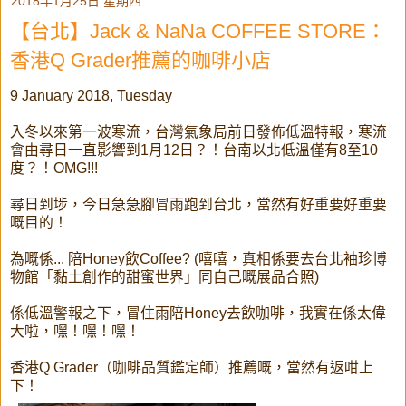
2018年1月25日 星期四
【台北】Jack & NaNa COFFEE STORE：
香港Q Grader推薦的咖啡小店
9 January 2018, Tuesday
入冬以來第一波寒流，台灣氣象局前日發佈低溫特報，寒流
會由尋日一直影響到1月12日？！台南以北低溫僅有8至10
度？！OMG!!!
尋日到埗，今日急急腳冒雨跑到台北，當然有好重要好重要
嘅目的！
為嘅係... 陪Honey飲Coffee? (嘻嘻，真相係要去台北袖珍博
物館「黏土創作的甜蜜世界」同自己嘅展品合照)
係低溫警報之下，冒住雨陪Honey去飲咖啡，我實在係太偉
大啦，嘿！嘿！嘿！
香港Q Grader（咖啡品質鑑定師）推薦嘅，當然有返咁上
下！