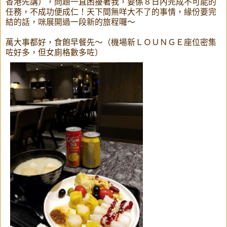
香港先講），問題一直困擾著我，要係８日內完成不可能的
任務，不成功便成仁！天下間無咩大不了的事情，緣份要完
結的話，咪展開過一段新的旅程囉～
萬大事都好，食飽早餐先～（機場新ＬＯＵＮＧＥ座位密集
咗好多，但女廁格數多咗）