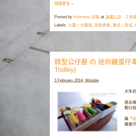
閱讀更多 »
Posted by
Kenmerry 拉姑
at
凌晨1:20
2 則
Labels:
九龍。九龍灣
,
為為食食
,
美式。西式
,
微型公仔屋 の 迷你雞蛋仔車仔檔 (Do
Trolley)
3 February 2014, Monday
大年初
過去幾
敷衍拍
繼「
雞蛋仔」