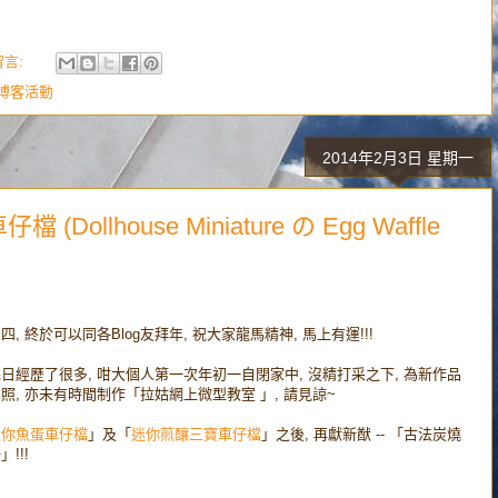
留言:
博客活動
2014年2月3日 星期一
llhouse Miniature の Egg Waffle
四, 終於可以同各Blog友拜年, 祝大家龍馬精神, 馬上有運!!!
日經歷了很多, 咁大個人第一次年初一自閉家中, 沒精打采之下, 為新作品
照, 亦未有時間制作「拉姑網上微型教室 」, 請見諒~
迷你魚蛋車仔檔
」及「
迷你煎釀三寶車仔檔
」之後, 再獻新猷 -- 「古法炭燒
!!!