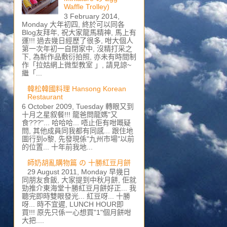
Waffle Trolley)
3 February 2014,
Monday 大年初四, 終於可以同各
Blog友拜年, 祝大家龍馬精神, 馬上有
運!!! 過去幾日經歷了很多, 咁大個人
第一次年初一自閉家中, 沒精打采之
下, 為新作品敷衍拍照, 亦未有時間制
作「拉姑網上微型教室 」, 請見諒~
繼「...
韓松韓國料理 Hansong Korean
Restaurant
6 October 2009, Tuesday 轉眼又到
十月之星叙餐!!! 龍爸問龍媽"又
食???"... 哈哈哈... 唔止佢有咁嘅疑
問, 其他成員同我都有同感... 跟住地
圖行到o黎, 先發現係"九州市場"以前
的位置... 十年前我地...
師奶胡亂購物篇 の 十勝紅豆月餅
29 August 2011, Monday 早幾日
同朋友食飯, 大家提到中秋月餅, 佢就
勁推介東海堂十勝紅豆月餅好正... 我
聽完即時雙眼發光... 紅豆呀... 十勝
呀... 時不宜遲, LUNCH HOUR即
買!!! 原先只係一心想買"1"個月餅咁
大把....