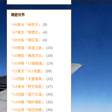
環遊世界
└06曼谷「泰梳乎」
(9)
└07東京「賞櫻花」
(4)
└08大阪「賞紅葉」
(4)
└09德瑞「浪漫之路」
(23)
└10東歐「暴雨洪災」
(18)
└10沖繩「12級颱風」
(14)
└11東京「311地震」
(28)
└12西歐「文藝復興」
(22)
└13澳洲「野生探索」
(27)
└14加國「喜行大溫」
(43)
└14沖繩「婚紗攝影」
(15)
└15台灣「尋找他鄉」
(48)