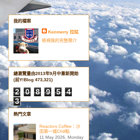
我的檔案
Kenmerry 拉姑
檢視我的完整簡介
總瀏覽量由2013年9月中重新開始
(前Y!Blog 473,321)
2
0
8
9
5
4
3
熱門文章
Reactors Coffee：沙
田第一城Chill點
11 May 2026, Monday