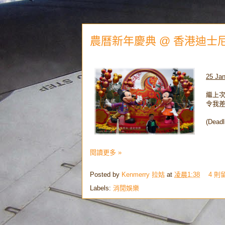
農曆新年慶典 @ 香港迪士尼樂園 H
25 Jan
繼上次
令我
(Dea
閱讀更多 »
Posted by
Kenmerry 拉姑
at
凌晨1:38
4 則
Labels:
消閒娛樂