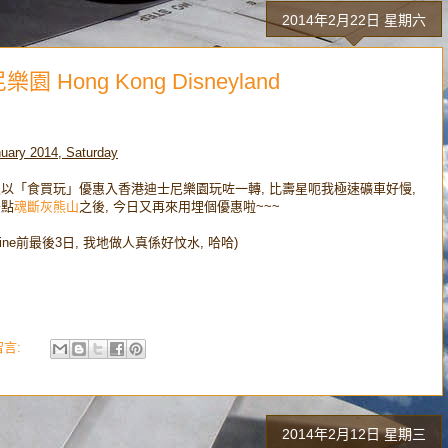
2014年2月22日 星期六
ong Kong Disneyland
uary 2014, Saturday
以「食買玩」優惠入香港迪士尼樂園玩咗一轉, 比壽星呃我極速礦車好慢,
差點
魂斷灰熊山
之後, 今日又再來用埋個優惠啦~~~
dline前最後3日, 我地做人真係好忟水, 哈哈)
留言:
2014年2月12日 星期三