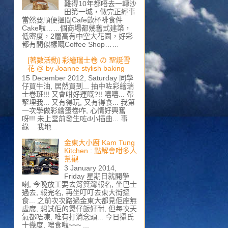
難得10年都唔去一轉沙
田第一城，做完正經事
當然要順便搵間Cafe飲杯啡食件
Cake啦……個商場都幾舊式建築，
低密度，2層高有中空大花園，好彩
都有間似樣嘅Coffee Shop……
[著數活動] 彩繪瑞士卷 の 聖誕雪
花 @ by Joanne stylish baking
15 December 2012, Saturday 同學
仔買牛油, 居然買到... 抽中咗彩繪瑞
士卷班!!! 又會咁好運嘅?!! 嘻嘻... 帶
挈埋我... 又有得玩, 又有得食... 我第
一次學做彩繪蛋卷咋, 心情好興奮
呀!!! 未上堂前發生咗d小插曲... 事
緣... 我地...
金東大小廚 Kam Tung
Kitchen : 點解會咁多人
幫襯
3 January 2014,
Friday 星期日就開學
喇, 今晚放工要去筲箕灣報名, 坐巴士
過去, 報完名, 再坐叮叮去東大街搵
食... 之前次次路過金東大都見佢座無
虛席, 想試佢的煲仔飯好耐, 但每次天
氣都唔凍, 唯有打消念頭... 今日攝氏
十幾度, 啱食啦~~~ ...