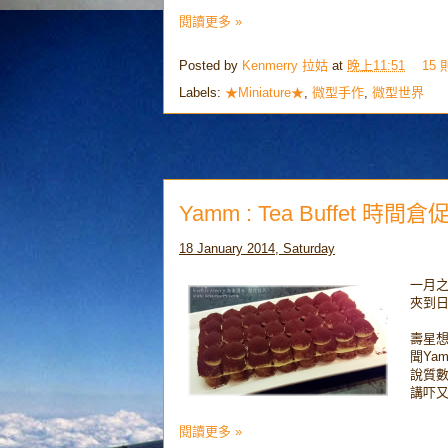
閱讀更多 »
Posted by
Kenmerry 拉姑
at
晚上11:51
15
Labels:
★Miniature★
,
微型手作
,
微型世界
Yamm : Tea Buffet 時間倉
18 January 2014, Saturday
一月之
夾到日
壽星想
聞Ya
說質數
講吓又
閱讀更多 »