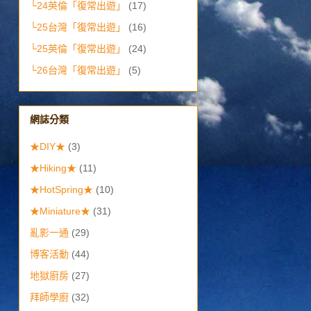
└24英倫「復常出遊」
(17)
└25台灣「復常出遊」
(16)
└25英倫「復常出遊」
(24)
└26台灣「復常出遊」
(5)
網誌分類
★DIY★
(3)
★Hiking★
(11)
★HotSpring★
(10)
★Miniature★
(31)
亂影一通
(29)
博客活動
(44)
地獄廚房
(27)
拜師學廚
(32)