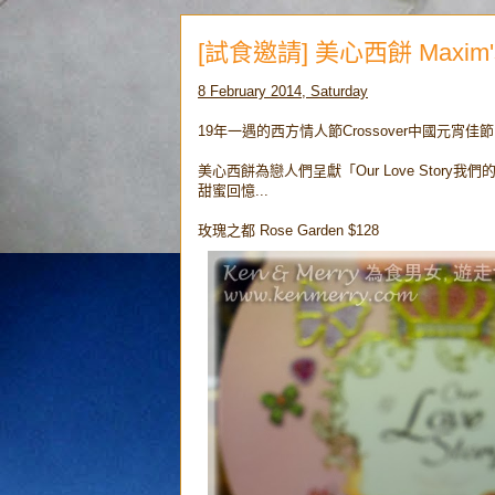
[試食邀請] 美心西餅 Maxim's
8 February 2014, Saturday
19年一遇的西方情人節Crossover中國元宵佳節
美心西餅為戀人們呈獻「Our Love Stor
甜蜜回憶...
玫瑰之都 Rose Garden $128