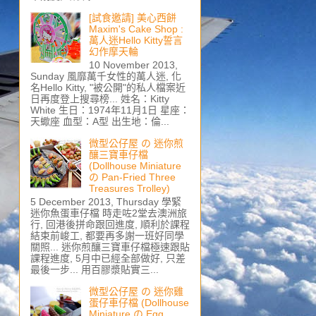
[試食邀請] 美心西餅
Maxim's Cake Shop :
萬人迷Hello Kitty誓言
幻作摩天輪
10 November 2013,
Sunday 風靡萬千女性的萬人迷, 化
名Hello Kitty, "被公開"的私人檔案近
日再度登上搜尋榜... 姓名：Kitty
White 生日：1974年11月1日 星座：
天蠍座 血型：A型 出生地：倫...
微型公仔屋 の 迷你煎
釀三寶車仔檔
(Dollhouse Miniature
の Pan-Fried Three
Treasures Trolley)
5 December 2013, Thursday 學緊
迷你魚蛋車仔檔 時走咗2堂去澳洲旅
行, 回港後拼命跟回進度, 順利於課程
結束前峻工, 都要再多謝一班好同學
關照... 迷你煎釀三寶車仔檔極速跟貼
課程進度, 5月中已經全部做好, 只差
最後一步... 用百膠漿貼實三...
微型公仔屋 の 迷你雞
蛋仔車仔檔 (Dollhouse
Miniature の Egg