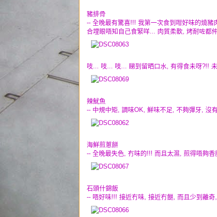
豬排骨
-- 全晚最有驚喜!!! 我第一次食到咁好味的燒豬肉
合埋眼唔知自己食緊咩... 肉質柔軟, 烤耐咗都仲好
吱... 吱... 吱... 睇到留晒口水, 有得食未呀
辣魷魚
-- 中規中矩, 調味OK, 鮮味不足, 不夠彈牙, 沒
海鮮煎蔥餅
-- 全晚最失色, 冇味的!!! 而且太濕, 煎得唔夠
石頭什錦飯
-- 唔好味!!! 接近冇味, 接近冇餸, 而且少到離奇