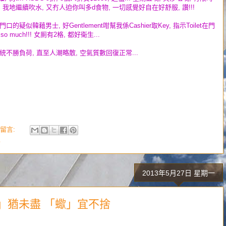
, 我地繼續吹水, 又冇人迫你叫多d食物, 一切感覺好自在好舒服, 讚!!!
的疑似韓藉男士, 好Gentlement咁幫我係Cashier取Key, 指示Toilet在門
 so much!!! 女厠有2格, 都好衛生...
不勝負荷, 直至人潮略散, 空氣質數回復正常...
留言:
食
2013年5月27日 星期一
: 「意」猶未盡 「蠍」宜不捨