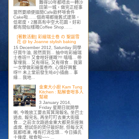
難得10年都唔去一轉沙
田第一城，做完正經事
當然要順便搵間Cafe飲杯啡食件
Cake啦……個商場都幾舊式建築，
低密度，2層高有中空大花園，好彩
都有間似樣嘅Coffee Shop……
[著數活動] 彩繪瑞士卷 の 聖誕雪
花 @ by Joanne stylish baking
15 December 2012, Saturday 同學
仔買牛油, 居然買到... 抽中咗彩繪瑞
士卷班!!! 又會咁好運嘅?!! 嘻嘻... 帶
挈埋我... 又有得玩, 又有得食... 我第
一次學做彩繪蛋卷咋, 心情好興奮
呀!!! 未上堂前發生咗d小插曲... 事
緣... 我地...
金東大小廚 Kam Tung
Kitchen : 點解會咁多人
幫襯
3 January 2014,
Friday 星期日就開學
喇, 今晚放工要去筲箕灣報名, 坐巴士
過去, 報完名, 再坐叮叮去東大街搵
食... 之前次次路過金東大都見佢座無
虛席, 想試佢的煲仔飯好耐, 但每次天
氣都唔凍, 唯有打消念頭... 今日攝氏
十幾度, 啱食啦~~~ ...