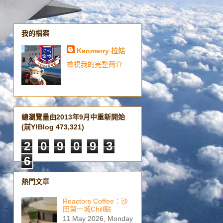
我的檔案
Kenmerry 拉姑
檢視我的完整簡介
總瀏覽量由2013年9月中重新開始
(前Y!Blog 473,321)
2
0
9
0
9
3
6
熱門文章
Reactors Coffee：沙
田第一城Chill點
11 May 2026, Monday