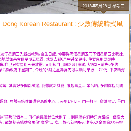
2013年5月28日 星期二
Dong Korean Restaurant : 少數傳統韓式風
班友仔星期三先殺出o黎約食生日飯, 仲要得呢個星期五同下個星期五比我揀,
佢地話如果今個星期五唔得, 就要去到6月中甚至更後, 仲要急到要即時
地班C9明知自己只有星期五先放監, 又明知自己細路6月考試, 點解2日前先o黎約
的試菜活動改為下星期二, 今晚的6月之星壽宴先可以順利舉行... C9們, 下次唔好
韓燒, 其實好多間都試過, 我想試新餐廳, 考起壽星... 辛苦晒, 多謝你搵到間
 居然去錯咗華懋金馬倫中心... 去到1/F LIFT門一打開, 烏燈黑火, 重門
無"華懋"2個字... 再行前幾個鋪位就到了... 到達清進洞時只有鑽媽一個耍大
, 龍媽都去錯咗金馬倫"廣場"... 唉... 好心就唔好起咁多XX金馬倫XX來害