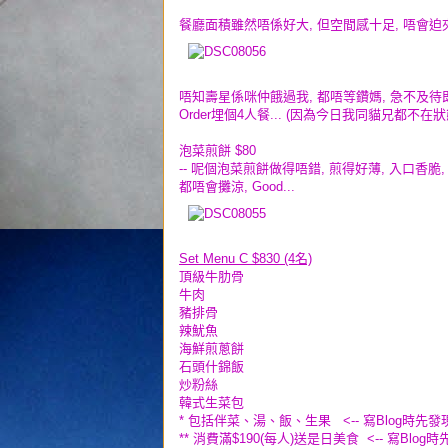
餐廳面積雖然唔係好大, 但空間感十足, 唔會迫夾..
唔知壽星係咪仲餓過我, 都唔等鑽媽, 急不及待即刻O
Order埋個4人餐... (因為今日我同貓兄都不在
泡菜煎餅 $80
-- 呢個泡菜煎餅做得唔錯, 煎得好薄, 入口香脆,
都唔會攤涼, Good...
Set Menu C $830 (4名)
頂級牛肋骨
牛肉
豬排骨
辣魷魚
海鮮煎蔥餅
石頭什錦飯
炒粉絲
韓式生菜包
* 包括伴菜、湯、飯、生果 <-- 寫Blog時先發
** 消費滿$190(每人)送是日美食 <-- 寫Blog