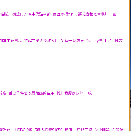
味又唔油膩, 火喉好, 柔軟中帶點韌勁, 而且炒得均勻, 遲咗食都唔會黐埋一團...
 加埋生蒜青瓜, 捲起生菜大啖放入口, 另有一番滋味, Yummy!!! 十足十睇韓
來想廋, 首要條件要吃得落酸的生果, 難怪我屢創顛峰... 唉...
... HSBC 9折, 5個人折實$1050, 超值!!! 星期五喎, 尖沙咀喎, 冇限時