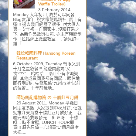
Waffle Trolley)
3 February 2014,
Monday 大年初四, 終於可以同各
Blog友拜年, 祝大家龍馬精神, 馬上有
運!!! 過去幾日經歷了很多, 咁大個人
第一次年初一自閉家中, 沒精打采之
下, 為新作品敷衍拍照, 亦未有時間制
作「拉姑網上微型教室 」, 請見諒~
繼「...
韓松韓國料理 Hansong Korean
Restaurant
6 October 2009, Tuesday 轉眼又到
十月之星叙餐!!! 龍爸問龍媽"又
食???"... 哈哈哈... 唔止佢有咁嘅疑
問, 其他成員同我都有同感... 跟住地
圖行到o黎, 先發現係"九州市場"以前
的位置... 十年前我地...
師奶胡亂購物篇 の 十勝紅豆月餅
29 August 2011, Monday 早幾日
同朋友食飯, 大家提到中秋月餅, 佢就
勁推介東海堂十勝紅豆月餅好正... 我
聽完即時雙眼發光... 紅豆呀... 十勝
呀... 時不宜遲, LUNCH HOUR即
買!!! 原先只係一心想買"1"個月餅咁
大把....