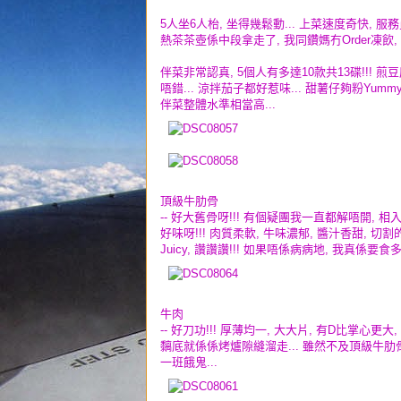
5人坐6人枱, 坐得幾鬆動... 上菜速度奇快, 
熱茶茶壺係中段拿走了, 我同鑽媽冇Order凍飲, 渴
伴菜非常認真, 5個人有多達10款共13碟!!! 
唔錯... 涼拌茄子都好惹味... 甜薯仔夠粉Yummy
伴菜整體水準相當高...
頂級牛肋骨
-- 好大舊骨呀!!! 有個疑團我一直都解唔開,
好味呀!!! 肉質柔軟, 牛味濃郁, 醬汁香甜, 
Juicy, 讚讚讚!!! 如果唔係病病地, 我真係要食
牛肉
-- 好刀功!!! 厚薄均一, 大大片, 有D比掌心更
黐底就係係烤爐隙縫溜走... 雖然不及頂級牛肋骨
一班餓鬼...