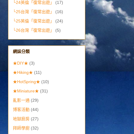
└24英倫「復常出遊」
(17)
└25台灣「復常出遊」
(16)
└25英倫「復常出遊」
(24)
└26台灣「復常出遊」
(5)
網誌分類
★DIY★
(3)
★Hiking★
(11)
★HotSpring★
(10)
★Miniature★
(31)
亂影一通
(29)
博客活動
(44)
地獄廚房
(27)
拜師學廚
(32)