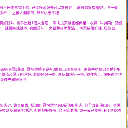
服務員不停堆食物上枱, 只係好勉強先可以放得晒... 職員都算有禮貌... 唯一係
死... 之後人潮漸散, 熱茶供應不絕...
煎豆腐好好味, 幾乎比我1個人食晒... 翠肉瓜天婦羅都係第一次見, 味道同口感都
... 辣薯絲辣辣地, 爽脆惹味... 大豆芽爽脆飽滿... 泡菜睇落好辣, 唔敢試...
 相入面明明得1舊骨, 點解燒燒下會有3舊骨出現嘅呢?!! 頂級牛肋骨肉真係好好
切割的體積及厚度剛剛好, 輕輕烤好一邊, 再反轉烤另一邊, 鎖住肉汁, 烤好後仍很
多幾碟先夠喉呀!!!
大, 無肉碎, 貨真價實, 抵讚!!! 最憎坊間有D睇落好多肉, 但全部都係肉碎, 唔係
柔軟及濃味同埋甜, 但係都好好味, 最正係咁薄, 燒一陣已食得, FIT晒我地