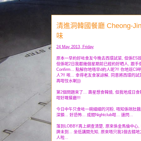
清進洞韓國餐廳 Cheong-Jin 
味
24 May 2013, Friday
原本一早約好咗食友今晚去西環試菜, 但係E5
但係呢2日我都幾個星期前已經約好晒人, 跟手
Confirm... 點解你地唔早d約人呢?!! 你
人?!! 唉... 幸得老友食家諒解, 同意將西環
再咁忟水喇)))
第2個問題來了... 壽星想食韓燒, 但我地成日食
咁好嘅餐廳!!!
今日中午只食咗一碗細細的河粉, 唔知係咪肚餓過籠,
深鎖... 好恐怖... 成間Nightclub咁... 速閃...
落到LOBBY再上網查清楚, 原來係金馬倫中心, 
牌未到... 坐低講開先知, 原來唔只我1個去錯地方
人啦...