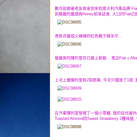
數月前跟著老友食家到來到意大利汽車品牌 Fiat 及 
到餐廳的邀請與Honey前來試食, 入口的Fiat已換上蝦
黑熊亦變成火辣辣的紅色蠍子綿羊仔...
餐廳旁的陳列室亦已換上新裝... 黑白Fiat x Abarth 
上次上層陳列室有2架跑車, 今次只擺放了1架, 
在汽車陳列室發現了一個小雪櫃, 我的目光被內裡的杯裝雪糕吸引住
Toasted Almond同Sweet Strawberry 2種味