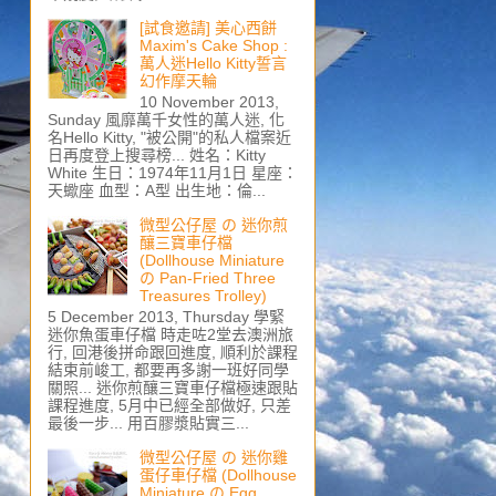
[試食邀請] 美心西餅
Maxim's Cake Shop :
萬人迷Hello Kitty誓言
幻作摩天輪
10 November 2013,
Sunday 風靡萬千女性的萬人迷, 化
名Hello Kitty, "被公開"的私人檔案近
日再度登上搜尋榜... 姓名：Kitty
White 生日：1974年11月1日 星座：
天蠍座 血型：A型 出生地：倫...
微型公仔屋 の 迷你煎
釀三寶車仔檔
(Dollhouse Miniature
の Pan-Fried Three
Treasures Trolley)
5 December 2013, Thursday 學緊
迷你魚蛋車仔檔 時走咗2堂去澳洲旅
行, 回港後拼命跟回進度, 順利於課程
結束前峻工, 都要再多謝一班好同學
關照... 迷你煎釀三寶車仔檔極速跟貼
課程進度, 5月中已經全部做好, 只差
最後一步... 用百膠漿貼實三...
微型公仔屋 の 迷你雞
蛋仔車仔檔 (Dollhouse
Miniature の Egg