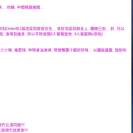
. 你睇, 中間條路幾闊...
rder咗1個泡菜煎餅食住先... 幸好泡菜煎餅未上, 鑽媽已到... 好, 可以
狀態, 食唔到幾多, 所以平時食開6人餐嘅我地, 4人餐都夠o架啦)
 少少辣, 幾惹味, 仲唔會油淋淋, 唔使蘸醬汁都好好味... 以鐵板盛載, 放耐咗
現冇比湯同飯!!!
時先發現冇送美食!!!