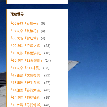
環遊世界
└06曼谷「泰梳乎」
(9)
└07東京「賞櫻花」
(4)
└08大阪「賞紅葉」
(4)
└09德瑞「浪漫之路」
(23)
└10東歐「暴雨洪災」
(18)
└10沖繩「12級颱風」
(14)
└11東京「311地震」
(28)
└12西歐「文藝復興」
(22)
└13澳洲「野生探索」
(27)
└14加國「喜行大溫」
(43)
└14沖繩「婚紗攝影」
(15)
└15台灣「尋找他鄉」
(48)