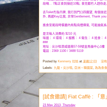
段喎... 7點正食到接近10點, 食完都冇人趕你走
去Toilet冇指示牌, 我行到門口四圍望, 有個坐近門口
外, 再遞Key比我, 非常Gentlement, Thank you
進食至尾段時餐廳內有點烏煙瘴氣, 可能抽氣系統
是次每人消費約 $210 元
味道： 4 環境： 4 服務： 4 衛生： 4 抵食： 4
###
地址 : 尖沙咀漆咸道南57-59號金馬倫中心1樓
電話 : 2369 1100 / 3488 5119
Posted by
Kenmerry 拉姑
at
凌晨12:03
沒有
Labels:
九龍。尖沙咀
,
亞洲。韓國菜
,
為為食
[試食邀請] Fiat Caffè 
23 May 2013, Thursday