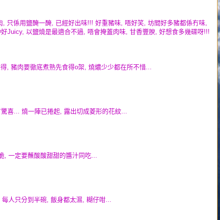
, 只係用鹽醃一醃, 已經好出味!!! 好重豬味, 唔好笑, 坊間好多豬都係冇味,
Juicy, 以鹽燒是最適合不過, 唔會掩蓋肉味, 甘香豐腴, 好想食多幾碟呀!!!
?!! 未得, 豬肉要徹底煮熟先食得o架, 燒燶少少都在所不惜...
有驚喜... 燒一陣已捲起, 露出切成菱形的花紋...
香脆, 一定要蘸酸酸甜甜的醬汁同吃...
, 每人只分到半碗, 飯身都太濕, 糊仔咁...