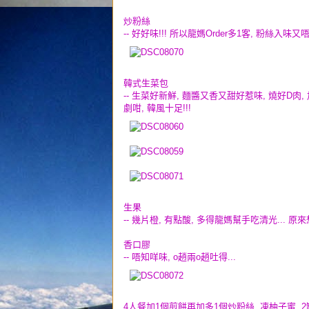
炒粉絲
-- 好好味!!! 所以龍媽Order多1客, 粉絲入
韓式生菜包
-- 生菜好新鮮, 麵醬又香又甜好惹味, 燒好D肉,
劇咁, 韓風十足!!!
生果
-- 幾片橙, 有點酸, 多得龍媽幫手吃清光... 原
香口膠
-- 唔知咩味, o趙兩o趙吐得...
4人餐加1個煎餅再加多1個炒粉絲, 凍柚子蜜, 2罐汽水