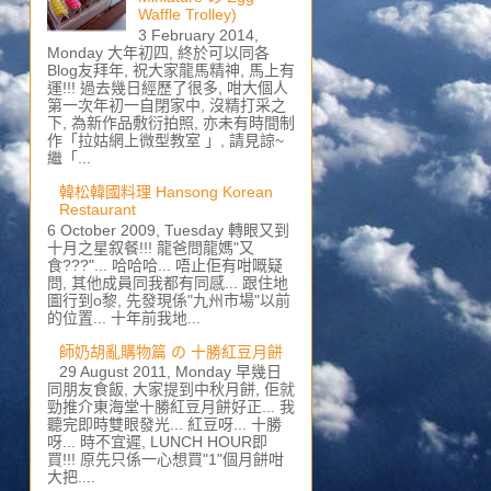
Waffle Trolley)
3 February 2014,
Monday 大年初四, 終於可以同各
Blog友拜年, 祝大家龍馬精神, 馬上有
運!!! 過去幾日經歷了很多, 咁大個人
第一次年初一自閉家中, 沒精打采之
下, 為新作品敷衍拍照, 亦未有時間制
作「拉姑網上微型教室 」, 請見諒~
繼「...
韓松韓國料理 Hansong Korean
Restaurant
6 October 2009, Tuesday 轉眼又到
十月之星叙餐!!! 龍爸問龍媽"又
食???"... 哈哈哈... 唔止佢有咁嘅疑
問, 其他成員同我都有同感... 跟住地
圖行到o黎, 先發現係"九州市場"以前
的位置... 十年前我地...
師奶胡亂購物篇 の 十勝紅豆月餅
29 August 2011, Monday 早幾日
同朋友食飯, 大家提到中秋月餅, 佢就
勁推介東海堂十勝紅豆月餅好正... 我
聽完即時雙眼發光... 紅豆呀... 十勝
呀... 時不宜遲, LUNCH HOUR即
買!!! 原先只係一心想買"1"個月餅咁
大把....