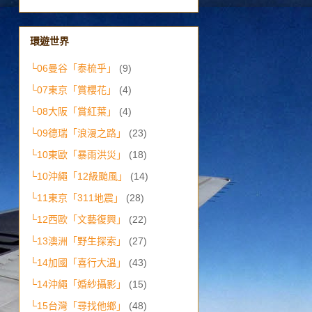
環遊世界
└06曼谷「泰梳乎」
(9)
└07東京「賞櫻花」
(4)
└08大阪「賞紅葉」
(4)
└09德瑞「浪漫之路」
(23)
└10東歐「暴雨洪災」
(18)
└10沖繩「12級颱風」
(14)
└11東京「311地震」
(28)
└12西歐「文藝復興」
(22)
└13澳洲「野生探索」
(27)
└14加國「喜行大溫」
(43)
└14沖繩「婚紗攝影」
(15)
└15台灣「尋找他鄉」
(48)