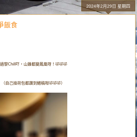
2024年2月29日 星期四
s爭飯食
hill吓，山雞都變鳳凰呀！🤣🤣🤣
自己揞荷包都讚到鱔稿咁🤣🤣🤣）