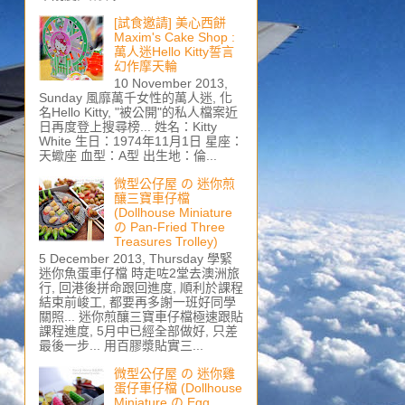
[試食邀請] 美心西餅
Maxim's Cake Shop :
萬人迷Hello Kitty誓言
幻作摩天輪
10 November 2013,
Sunday 風靡萬千女性的萬人迷, 化
名Hello Kitty, "被公開"的私人檔案近
日再度登上搜尋榜... 姓名：Kitty
White 生日：1974年11月1日 星座：
天蠍座 血型：A型 出生地：倫...
微型公仔屋 の 迷你煎
釀三寶車仔檔
(Dollhouse Miniature
の Pan-Fried Three
Treasures Trolley)
5 December 2013, Thursday 學緊
迷你魚蛋車仔檔 時走咗2堂去澳洲旅
行, 回港後拼命跟回進度, 順利於課程
結束前峻工, 都要再多謝一班好同學
關照... 迷你煎釀三寶車仔檔極速跟貼
課程進度, 5月中已經全部做好, 只差
最後一步... 用百膠漿貼實三...
微型公仔屋 の 迷你雞
蛋仔車仔檔 (Dollhouse
Miniature の Egg