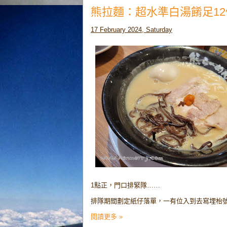
熊拉麵：超水準白湯餚足1
17 February 2024, Saturday
1點正，門口排緊隊……
排隊期間劃定紙仔落單，一有位入到去寫埋枱
閱讀更多 »