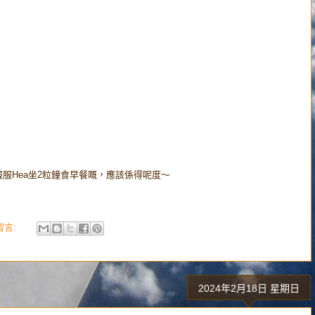
服Hea坐2粒鐘食早餐嘅，應該係得呢度～
留言:
菜
2024年2月18日 星期日