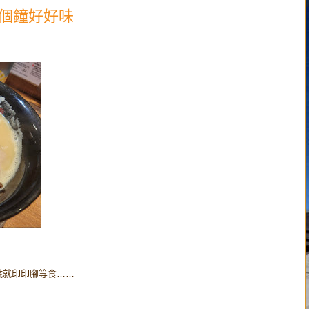
2個鐘好好味
號就印印腳等食……