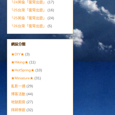
└24英倫「復常出遊」
(17)
└25台灣「復常出遊」
(16)
└25英倫「復常出遊」
(24)
└26台灣「復常出遊」
(5)
網誌分類
★DIY★
(3)
★Hiking★
(11)
★HotSpring★
(10)
★Miniature★
(31)
亂影一通
(29)
博客活動
(44)
地獄廚房
(27)
拜師學廚
(32)