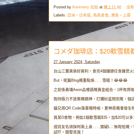
Posted by
Kenmerry 拉姑
at
晚上11:48
沒有
Labels:
亞洲。日本菜
,
為為食食
,
港島。上環
コメダ珈琲店：$20軟雪糕
27 January 2024, Saturday
台山三寶真係好犀利，食完4個鐘頭任食雞煲
But，呢篇Blog嘅重點係……雪糕！😂😂😂
之前係黃埔Aeon品嚐過嘅黃金組合，1杯有齊咖
抱持極力不放棄嘅精神，打爛砂盆問到篤，個店
貓兄用QR Code落單嘅時候，更神奇嘅事發生
買某D食物，例如1個軟雪糕$35，加$20可以
成班友名偵探柯南上身……猜疑L：無咁抵嘅，$
試吓，開黎見我！