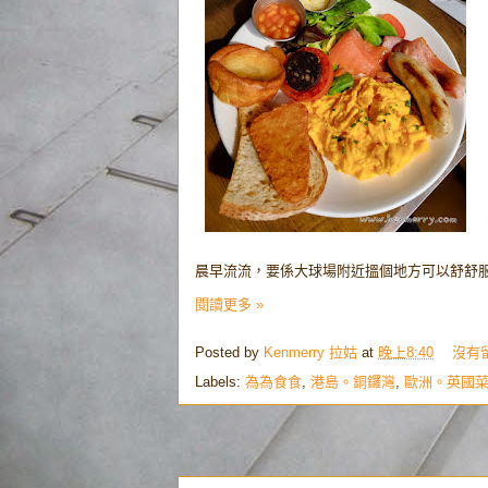
晨早流流，要係大球場附近搵個地方可以舒舒服
閱讀更多 »
Posted by
Kenmerry 拉姑
at
晚上8:40
沒有
Labels:
為為食食
,
港島。銅鑼灣
,
歐洲。英國