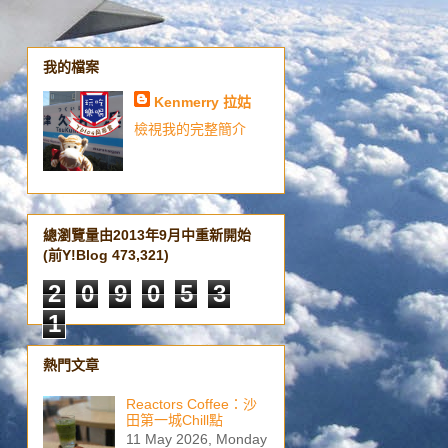
我的檔案
Kenmerry 拉姑
檢視我的完整簡介
總瀏覽量由2013年9月中重新開始
(前Y!Blog 473,321)
2
0
9
0
5
3
1
熱門文章
Reactors Coffee：沙
田第一城Chill點
11 May 2026, Monday