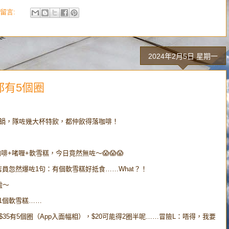
留言:
2024年2月5日 星期一
都有5個圈
火鍋，隊咗幾大杯特飲，都仲飲得落咖啡！
啡+啫喱+軟雪糕，今日竟然無咗～😱😱😱
員忽然爆咗1句：有個軟雪糕好抵食……What？！
啦～
多1個軟雪糕……
35有5個圈（App入面幅相），$20可能得2圈半呢……冒險L：唔得，我要