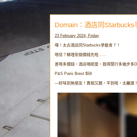
Domain：酒店同Starbuck
23 February 2024, Friday
嘩！太古酒店同Starbucks爭飯食？！
唔信？睇埋佢個價錢先啦……
差唔多價錢，酒店喎呢度，我得閒行多幾步多D過黎C
P&S Paris Brest $58
—好味到無朋友！賣相又靚，平到咁，太離譜！（