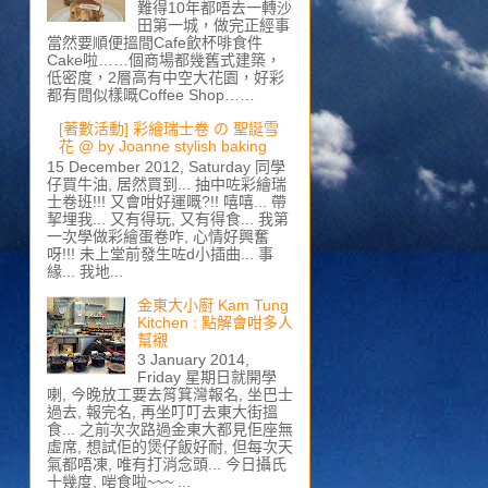
難得10年都唔去一轉沙
田第一城，做完正經事
當然要順便搵間Cafe飲杯啡食件
Cake啦……個商場都幾舊式建築，
低密度，2層高有中空大花園，好彩
都有間似樣嘅Coffee Shop……
[著數活動] 彩繪瑞士卷 の 聖誕雪
花 @ by Joanne stylish baking
15 December 2012, Saturday 同學
仔買牛油, 居然買到... 抽中咗彩繪瑞
士卷班!!! 又會咁好運嘅?!! 嘻嘻... 帶
挈埋我... 又有得玩, 又有得食... 我第
一次學做彩繪蛋卷咋, 心情好興奮
呀!!! 未上堂前發生咗d小插曲... 事
緣... 我地...
金東大小廚 Kam Tung
Kitchen : 點解會咁多人
幫襯
3 January 2014,
Friday 星期日就開學
喇, 今晚放工要去筲箕灣報名, 坐巴士
過去, 報完名, 再坐叮叮去東大街搵
食... 之前次次路過金東大都見佢座無
虛席, 想試佢的煲仔飯好耐, 但每次天
氣都唔凍, 唯有打消念頭... 今日攝氏
十幾度, 啱食啦~~~ ...