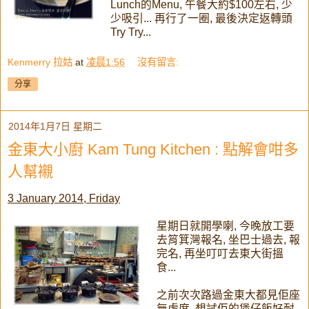
Lunch的Menu, 午餐大約$100左右, 少
少吸引... 再行了一圈, 最後決定返轉頭
Try Try...
Kenmerry 拉姑
at
凌晨1:56
沒有留言:
分享
2014年1月7日 星期二
金東大小廚 Kam Tung Kitchen : 點解會咁多
人幫襯
3 January 2014, Friday
星期日就開學喇, 今晚放工要
去筲箕灣報名, 坐巴士過去, 報
完名, 再坐叮叮去東大街搵
食...
之前次次路過金東大都見佢座
無虛席, 想試佢的煲仔飯好耐,