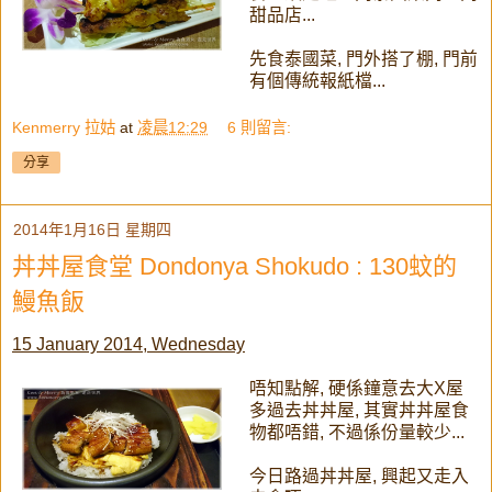
甜品店...
先食泰國菜, 門外搭了棚, 門前
有個傳統報紙檔...
Kenmerry 拉姑
at
凌晨12:29
6 則留言:
分享
2014年1月16日 星期四
丼丼屋食堂 Dondonya Shokudo : 130蚊的
鰻魚飯
15 January 2014, Wednesday
唔知點解, 硬係鐘意去大X屋
多過去丼丼屋, 其實丼丼屋食
物都唔錯, 不過係份量較少...
今日路過丼丼屋, 興起又走入