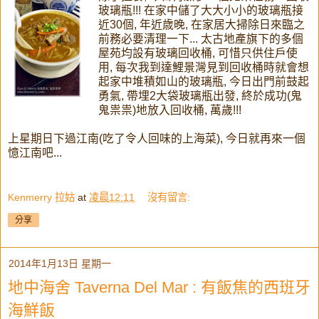
玻璃瓶!!! 在家中儲了大大小小的玻璃瓶接
近30個, 年近歳晚, 在家居大掃除日來臨之
前務必要清理一下... 太古地產旗下的多個
屋苑均設有玻璃回收桶, 可惜只供住戶使
用, 每次我到達鯉景灣見到回收桶時就會想
起家中堆積如山的玻璃瓶, 今日出門前鼓起
勇氣, 帶埋2大袋玻璃瓶出發, 終於成功(鬼
鬼祟祟)地放入回收桶, 萬歲!!!
上星期日下過江南(吃了令人回味的上海菜), 今日就再來一個
憶江南吧...
Kenmerry 拉姑
at
凌晨12:11
沒有留言:
分享
2014年1月13日 星期一
地中海舍 Taverna Del Mar : 有飯焦的西班牙
海鮮飯