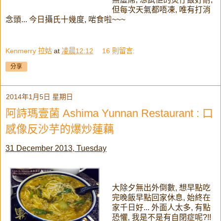
但每次天氣都唔凍, 唯有打消
念頭... 今日攝氏十幾度, 啱食啦~~~
Kenmerry 拉姑
at
凌晨12:12
16 則留言:
分享
2014年1月5日 星期日
阿詩瑪壹菌 Ashima Yunnan Restaurant : 口
感像反沙芋的爆炒蓮藕
31 December 2013, Tuesday
大除夕無出外倒數, 想早點吃
完晚飯早點回家休息, 始終在
家千日好... 外面人太多, 有點
恐懼, 我是不是有自閉症呢?!!