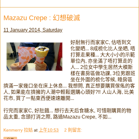
Mazazu Crepe : 幻想破滅
11 January 2014, Saturday
好耐無行而家家C, 估唔到文
化變晒... 8成梳化比人坐晒, 唔
打算走果種... 大大小小的示範
單位內, 亦坐滿了唔打算走的
人... 2位女中學生居然大模斯
樣在書房區做功課, 3位男跟班
坐在外圍的梳化等候, 睡房區
擠滿一家幾口坐在床上休息... 我想問, 真正想要購買傢俬的客
人, 如果能在擠擁的人潮中輕鬆選購心頭好?!! 人山人海, 比美
花市, 買了一點東西便速速離開...
行完而家家C, 好肚餓... 想行去天后食糖水, 可惜剛購買的物
品太重, 念頭打消之際, 路過Mazazu Crepe, 不如...
Kenmerry 拉姑
at
上午10:53
2 則留言: