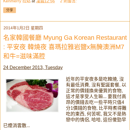
Kenmerry 拉姑
at
凌晨12:56
2 則留言:
分享
2014年1月2日 星期四
名家韓國餐廳 Myung Ga Korean Restaurant
: 平安夜 韓燒夜 喜瑪拉雅岩鹽x無醃澳洲M7
和牛=滋味滿腔
24 December 2013, Tuesday
近年的平安夜多是吃韓燒, 沒
有最低消費, 沒有聖誕套餐, 以
正常的價錢換來優質的食物,
這才是享受人生嘛... 要我付高
昂的價錢去吃一些平時只值4
分1價錢的食物, 比平時煮得難
吃的東西, 何苦呢, 我又不是熱
戀中的情侶, 哈哈, 這份傻勁早
已煙消雲散...