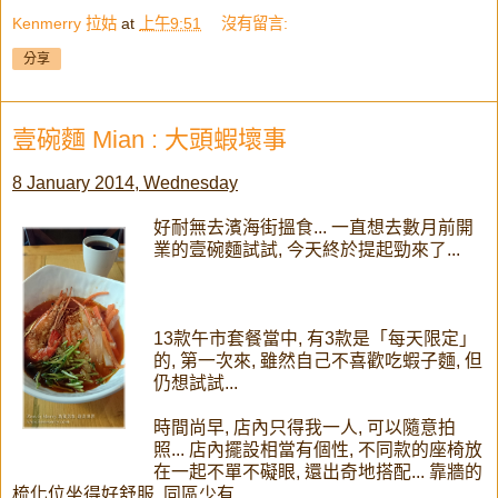
Kenmerry 拉姑
at
上午9:51
沒有留言:
分享
壹碗麵 Mian : 大頭蝦壞事
8 January 2014, Wednesday
好耐無去濱海街搵食... 一直想去數月前開
業的壹碗麵試試, 今天終於提起勁來了...
13款午市套餐當中, 有3款是「每天限定」
的, 第一次來, 雖然自己不喜歡吃蝦子麵, 但
仍想試試...
時間尚早, 店內只得我一人, 可以隨意拍
照... 店內擺設相當有個性, 不同款的座椅放
在一起不單不礙眼, 還出奇地搭配... 靠牆的
梳化位坐得好舒服, 同區少有...