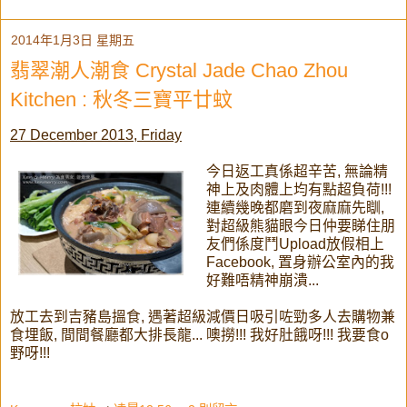
2014年1月3日 星期五
翡翠潮人潮食 Crystal Jade Chao Zhou
Kitchen : 秋冬三寶平廿蚊
27 December 2013, Friday
今日返工真係超辛苦, 無論精
神上及肉體上均有點超負荷!!!
連續幾晚都磨到夜麻麻先瞓,
對超級熊貓眼今日仲要睇住朋
友們係度鬥Upload放假相上
Facebook, 置身辦公室內的我
好難唔精神崩潰...
放工去到吉豬島搵食, 遇著超級減價日吸引咗勁多人去購物兼
食埋飯, 間間餐廳都大排長龍... 噢撈!!! 我好肚餓呀!!! 我要食o
野呀!!!