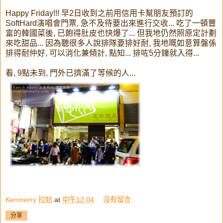
Happy Friday!!! 早2日收到之前用信用卡幫朋友預訂的
SoftHard演唱會門票, 急不及待要出來進行交收... 吃了一頓豐
富的韓國菜後, 已飽得肚皮也快爆了... 但我地仍然照原定計劃
來吃甜品... 因為聽很多人說排隊要排好耐, 我地嘅如意算盤係
排得耐仲好, 可以消化兼傾計, 點知... 排咗5分鐘就入得...
看, 9點未到, 門外已擠滿了等候的人...
Kenmerry 拉姑
at
中午12:04
沒有留言:
分享