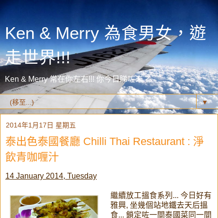
Ken & Merry 為食男女，遊
走世界!!!
Ken & Merry 常在你左右!!! 你今日睇咗未？
▼
2014年1月17日 星期五
泰出色泰國餐廳 Chilli Thai Restaurant : 淨
飲青咖喱汁
14 January 2014, Tuesday
繼續放工搵食系列... 今日好有
雅興, 坐幾個站地鐵去天后搵
食... 鎖定咗一間泰國菜同一間