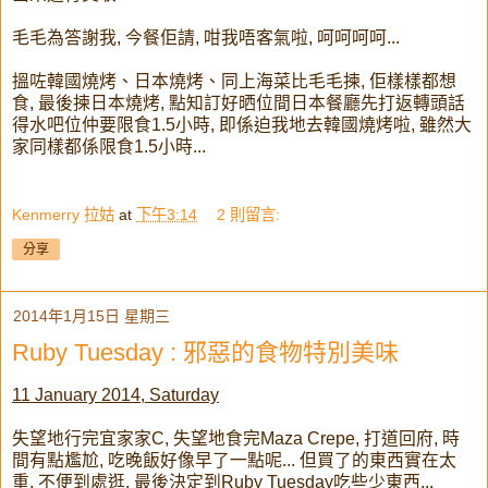
毛毛為答謝我, 今餐佢請, 咁我唔客氣啦, 呵呵呵呵...
搵咗韓國燒烤、日本燒烤、同上海菜比毛毛揀, 佢樣樣都想
食, 最後揀日本燒烤, 點知訂好晒位間日本餐廳先打返轉頭話
得水吧位仲要限食1.5小時, 即係迫我地去韓國燒烤啦, 雖然大
家同樣都係限食1.5小時...
Kenmerry 拉姑
at
下午3:14
2 則留言:
分享
2014年1月15日 星期三
Ruby Tuesday : 邪惡的食物特別美味
11 January 2014, Saturday
失望地行完宜家家C, 失望地食完Maza Crepe, 打道回府, 時
間有點尷尬, 吃晚飯好像早了一點呢... 但買了的東西實在太
重, 不便到處逛, 最後決定到Ruby Tuesday吃些少東西...