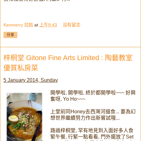
Kenmerry 拉姑
at
上午9:43
沒有留言:
分享
梓桐堂 Gitone Fine Arts Limited : 陶藝教室
優質私房菜
5 January 2014, Sunday
開學啦, 開學啦, 終於都開學啦~~~ 好興
奮呀, Yo Ho~~~
上堂前同Honey去西灣河搵食... 要為幻
想世界繼續努力作出新嘗試哦...
路過梓桐堂, 罕有地見到入面好多人食
緊午餐, 行緊一點看看, 門外擺放了Set