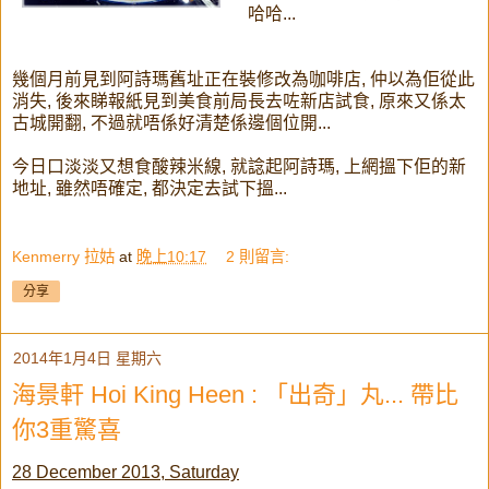
哈哈...
幾個月前見到阿詩瑪舊址正在裝修改為咖啡店, 仲以為佢從此
消失, 後來睇報紙見到美食前局長去咗新店試食, 原來又係太
古城開翻, 不過就唔係好清楚係邊個位開...
今日口淡淡又想食酸辣米線, 就諗起阿詩瑪, 上網搵下佢的新
地址, 雖然唔確定, 都決定去試下搵...
Kenmerry 拉姑
at
晚上10:17
2 則留言:
分享
2014年1月4日 星期六
海景軒 Hoi King Heen : 「出奇」丸... 帶比
你3重驚喜
28 December 2013, Saturday