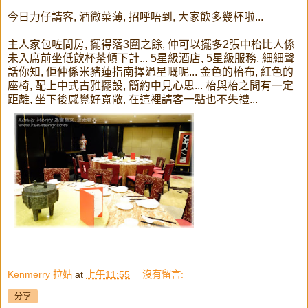
今日力仔請客, 酒微菜薄, 招呼唔到, 大家飲多幾杯啦...
主人家包咗間房, 擺得落3圍之餘, 仲可以擺多2張中枱比人係
未入席前坐低飲杯茶傾下計... 5星級酒店, 5星級服務, 細細聲
話你知, 佢仲係米豬蓮指南擇過星嘅呢... 金色的枱布, 紅色的
座椅, 配上中式古雅擺設, 簡約中見心思... 枱與枱之間有一定
距離, 坐下後感覺好寬敞, 在這裡請客一點也不失禮...
Kenmerry 拉姑
at
上午11:55
沒有留言:
分享