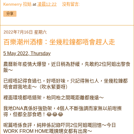
Kenmerry 拉姑
at
凌晨12:22
沒有留言:
分享
2022年7月16日 星期六
百樂潮州酒樓：坐幾粒鐘都唔會趕人走
5 May 2022, Thursday
農曆新年疫情大爆發，近日稍為舒緩，先敢約2位阿姐出黎食
飯～
已經唔記得食過乜，好唔好味，只記得無乜人，坐幾粒鐘都
唔會趕我地走～（吹水緊要呀）
裡面環境都唔錯架，枱同枱之間嘅距離都幾遠～
我地DNA真係好強勁架，4個人不斷強調而家無以前咁擦
得，但都全部食晒！😂😂😂
呢篇唔係食評，純粹係記錄吓同2位阿姐嘅回憶～今日
WORK FROM HOME嘅姨甥女都有出席～