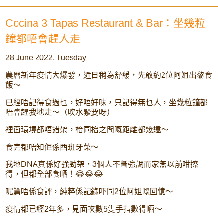
Cocina 3 Tapas Restaurant & Bar：坐幾粒
鐘都唔會趕人走
28 June 2022, Tuesday
農曆新年疫情大爆發，近日稍為舒緩，先敢約2位阿姐出黎食
飯～
已經唔記得食過乜，好唔好味，只記得無乜人，坐幾粒鐘都
唔會趕我地走～（吹水緊要呀）
裡面環境都唔錯架，枱同枱之間嘅距離都幾遠～
食完都唔知佢係西班牙菜～
我地DNA真係好強勁架，3個人不斷強調而家無以前咁擦
得，但都全部食晒！😂😂😂
呢篇唔係食評，純粹係記錄吓同2位阿姐嘅回憶～
疫情都已經2年多，見面次數5隻手指數得晒～