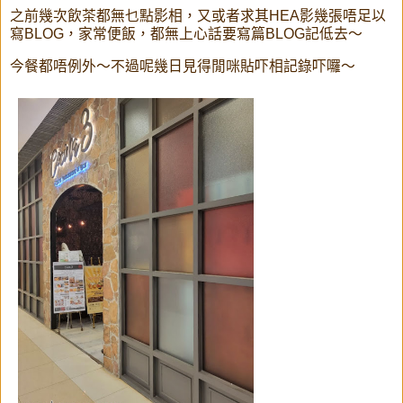
之前幾次飲茶都無乜點影相，又或者求其HEA影幾張唔足以
寫BLOG，家常便飯，都無上心話要寫篇BLOG記低去～
今餐都唔例外～不過呢幾日見得閒咪貼吓相記錄吓囉～