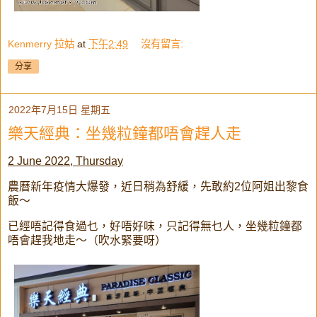
Kenmerry 拉姑
at
下午2:49
沒有留言:
分享
2022年7月15日 星期五
樂天經典：坐幾粒鐘都唔會趕人走
2 June 2022, Thursday
農曆新年疫情大爆發，近日稍為舒緩，先敢約2位阿姐出黎食
飯～
已經唔記得食過乜，好唔好味，只記得無乜人，坐幾粒鐘都
唔會趕我地走～（吹水緊要呀）