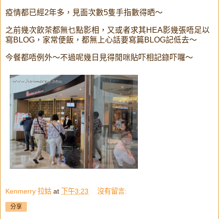
疫情都已經2年多，見面次數5隻手指數得晒～
之前幾次飲茶都無乜點影相，又或者求其HEA影幾張唔足以
寫BLOG，家常便飯，都無上心話要寫篇BLOG記低去～
今餐都唔例外～不過呢幾日見得閒咪貼吓相記錄吓囉～
Kenmerry 拉姑
at
下午3:23
沒有留言:
分享