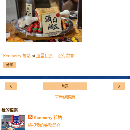
Kenmerry 拉姑
at
凌晨1:19
沒有留言:
分享
‹
›
首頁
查看網路版
我的檔案
Kenmerry 拉姑
檢視我的完整簡介