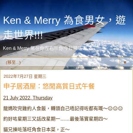
Ken & Merry 為食男女，遊
走世界!!!
Ken & Merry 常在你左右!!! 你今日睇咗未？
▼
2022年7月27日 星期三
申子居酒屋：悠閒高質日式午餐
21 July 2022, Thursday
龍媽吹完雞約人食飯，轉頭自己唔記得咗都有嘅～😑😑😑
約好咗星期三又話改星期一……最後落實星期四～
貓兄揀咗落旺角食日本菜，正～