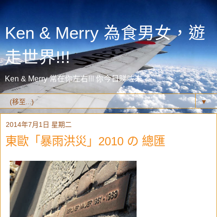
Ken & Merry 為食男女，遊
走世界!!!
Ken & Merry 常在你左右!!! 你今日睇咗未？
▼
2014年7月1日 星期二
東歐「暴雨洪災」2010 の 總匯