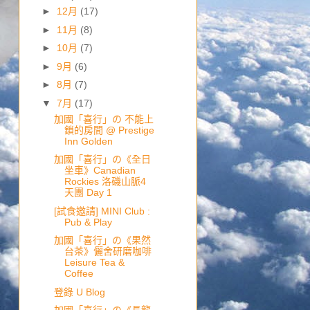
►
12月
(17)
►
11月
(8)
►
10月
(7)
►
9月
(6)
►
8月
(7)
▼
7月
(17)
加國「喜行」の 不能上
鎖的房間 @ Prestige
Inn Golden
加國「喜行」の《全日
坐車》Canadian
Rockies 洛磯山脈4
天團 Day 1
[試食邀請] MINI Club :
Pub & Play
加國「喜行」の《果然
台茶》儷舍研磨咖啡
Leisure Tea &
Coffee
登錄 U Blog