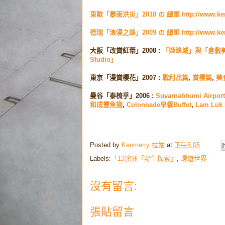
東歐「暴雨洪災」2010 の 總匯
http://www.k
德瑞「浪漫之路」2009 の 總匯
http://www.k
大阪「改賞紅葉」2008 :
「姬路城」與「倉敷
Studio」
東京「漫賞櫻花」2007 :
戰利品篇
,
賞櫻篇
,
美
曼谷「泰梳乎」2006 :
Suvarnabhumi Air
和成豐魚翅
,
Colonnade早餐Buffet
,
Lam Luk 
Posted by
Kenmerry 拉姑
at
下午5:05
Labels:
└13澳洲「野生探索」
,
環遊世界
沒有留言:
張貼留言