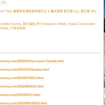
(下)
,
le & Tourist Tram 墨爾本免費遊客穿梭巴士 & 觀光電車 霸王車 (上)
,
霸王車 (中)
,
colate Factory
,
菲力浦島
(中) Vineyard & Winery, Koala Conservation
Parade
,
J2食尚玩家
ry.com/2015/01/Vancouver-Canada.html
enmerry.com/2014/11/Okinawa.html
enmerry.com/2014/07/2013.html
enmerry.com/2012/08/2012.html
nmerry.com/2011/04/311.html
enmerry.com/2010/09/102010.html