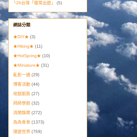
└26台灣「復常出遊」
(5)
網誌分類
★DIY★
(3)
★Hiking★
(11)
★HotSpring★
(10)
★Miniature★
(31)
亂影一通
(29)
博客活動
(44)
地獄廚房
(27)
拜師學廚
(32)
消閒娛樂
(272)
為為食食
(1373)
環遊世界
(759)