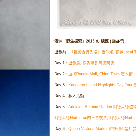
澳洲「野生探索」2013 の 總匯 (自由行)
出發前 :
「攜帶食品入境」話你知
,
慎選Local T
Day 1 :
出發鳥
,
從香港到阿德萊德
Day 2 :
血拼Rundle Mall
,
China Town 唐人街
Day 3 :
Kangaroo Island Highlights Day Tou
Day 4 : 私人活動
Day 5 :
Adelaide Botanic Garden 阿德萊德
阿德萊德North Tce的日食夜食
,
阿德萊德North
Day 6 :
Queen Victoria Market 維多利亞皇