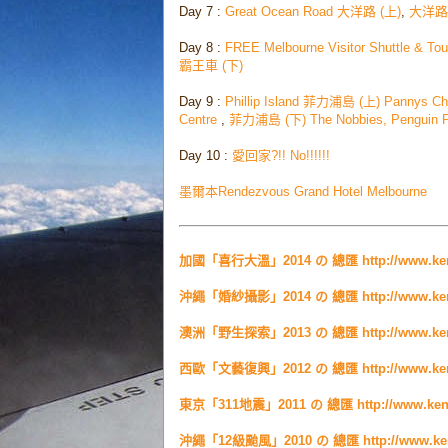
Day 7 :
Great Ocean Road 大洋路 (上)
,
大洋路 
Day 8 :
FREE Melbourne Visitor Shutt
霸王車 (下)
Day 9 :
Phillip Island 菲力浦島
(上) Pannys Cho
Centre
,
菲力浦島
(下) The Nobbies, Penguin 
Day 10 :
愛回家?!! No!!!!!!
墨爾本Rendezvous Grand Hotel Melbourne
加國「喜行大溫」2014 の 總匯 http://www.kenmer
沖繩「婚紗攝影」2014 の 總匯
http://www.k
澳洲「野生探索」2013 の 總匯
http://www.k
西歐「文藝復興」2012 の 總匯
http://www.k
東京「311地震」2011 の 總匯
http://www.ke
沖繩「12級颱風」2010 の 總匯
http://www.k