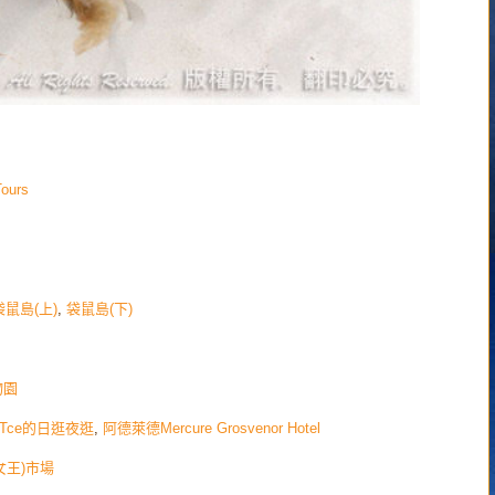
ours
r 袋鼠島(上)
,
袋鼠島(下)
植物園
 Tce的日逛夜逛
,
阿德萊德Mercure Grosvenor Hotel
后(女王)市場