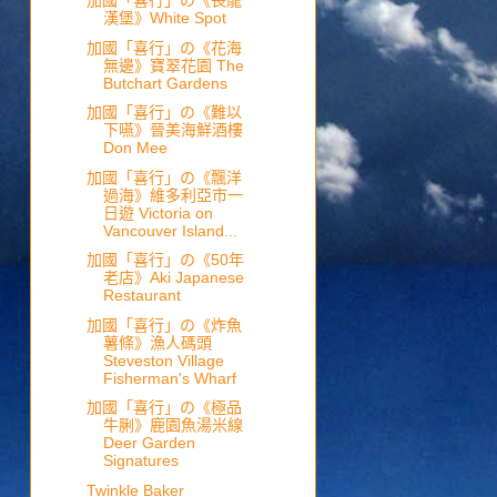
加國「喜行」の《長龍
漢堡》White Spot
加國「喜行」の《花海
無邊》寶翠花園 The
Butchart Gardens
加國「喜行」の《難以
下嚥》晉美海鮮酒樓
Don Mee
加國「喜行」の《飄洋
過海》維多利亞市一
日遊 Victoria on
Vancouver Island...
加國「喜行」の《50年
老店》Aki Japanese
Restaurant
加國「喜行」の《炸魚
薯條》漁人碼頭
Steveston Village
Fisherman's Wharf
加國「喜行」の《極品
牛脷》鹿園魚湯米線
Deer Garden
Signatures
Twinkle Baker