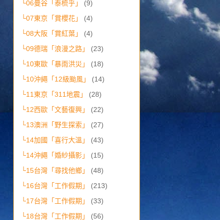
└06曼谷「泰梳乎」
(9)
└07東京「賞櫻花」
(4)
└08大阪「賞紅葉」
(4)
└09德瑞「浪漫之路」
(23)
└10東歐「暴雨洪災」
(18)
└10沖繩「12級颱風」
(14)
└11東京「311地震」
(28)
└12西歐「文藝復興」
(22)
└13澳洲「野生探索」
(27)
└14加國「喜行大溫」
(43)
└14沖繩「婚紗攝影」
(15)
└15台灣「尋找他鄉」
(48)
└16台灣「工作假期」
(213)
└17台灣「工作假期」
(33)
└18台灣「工作假期」
(56)