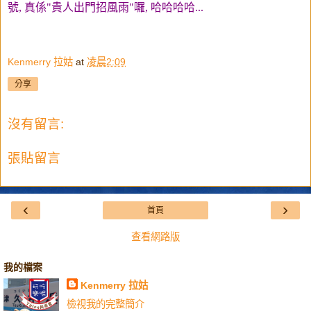
號, 真係"貴人出門招風雨"囉, 哈哈哈哈...
Kenmerry 拉姑
at
凌晨2:09
分享
沒有留言:
張貼留言
‹
›
首頁
查看網路版
我的檔案
Kenmerry 拉姑
檢視我的完整簡介