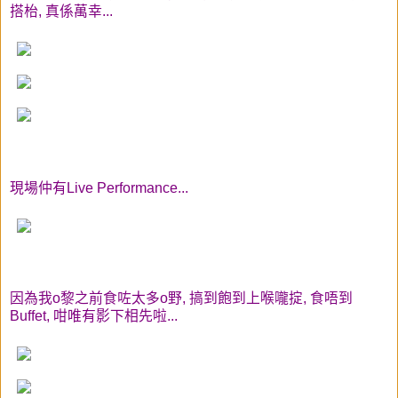
搭枱, 真係萬幸...
現場仲有Live Performance...
因為我o黎之前食咗太多o野, 搞到飽到上喉嚨掟, 食唔到
Buffet, 咁唯有影下相先啦...