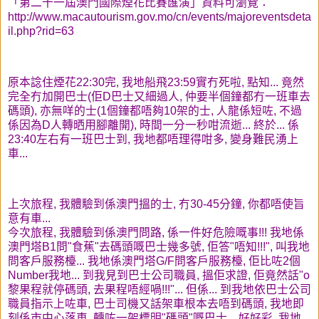
「第二十一屆澳門國際煙花比賽匯演」資料可瀏覽：
http://www.macautourism.gov.mo/cn/events/majoreventsdeta
il.php?rid=63
原本諗住煙花22:30完, 我地船飛23:59實冇死啦, 點知... 竟然
完全冇加開巴士(佢D巴士又細過人, 仲要半個鐘都冇一班車去
碼頭), 亦無咩的士(1個鐘都唔夠10架的士, 人龍係短咗, 不過
係因為D人轉晒用腳離開), 時間一分一秒咁流逝...
終於... 係
23:40左右有一班巴士到, 我地都唔理得咁多, 變身難民湧上
車...
上次旅程, 我體驗到係澳門搵的士, 冇30-45分鐘, 你都唔使旨
意有車...
今次旅程, 我體驗到係澳門問路, 係一件好危險嘅事!!! 我地係
澳門塔B1問"食蕉"去碼頭嘅巴士幾多號, 佢答"唔知!!!", 叫我地
問客戶服務檯... 我地係澳門塔G/F問客戶服務檯, 佢比咗2個
Number我地... 到我見到巴士公司職員, 搵佢求證, 佢竟然話"o
黎果程就停碼頭, 去果程唔經喎!!!"... 但係... 到我地依巴士公司
職員指示上咗車, 巴士司機又話架車根本去唔到碼頭, 我地即
刻係市中心落車, 轉咗一架標明"碼頭"嘅巴士... 好好彩, 我地