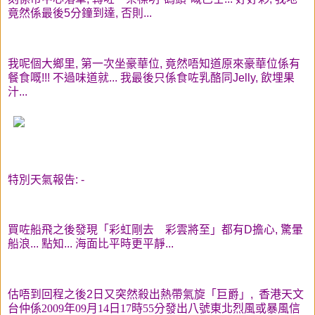
竟然係最後5分鐘到達, 否則...
我呢個大鄉里, 第一次坐豪華位, 竟然唔知道原來豪華位係有
餐食嘅!!! 不過味道就... 我最後只係食咗乳酪同Jelly, 飲埋果
汁...
特別天氣報告: -
買咗船飛之後發現「彩虹剛去 彩雲將至」都有D擔心, 驚暈
船浪... 點知... 海面比平時更平靜...
估唔到回程之後2日又突然殺出熱帶氣旋「巨爵」,
香港天文
台仲係2009年09月14日17時55分發出八號東北烈風或暴風信