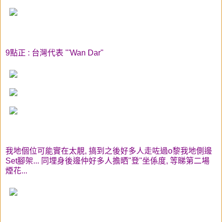
9點正 : 台灣代表 "'Wan Dar"
我地個位可能實在太靚, 搞到之後好多人走咗過o黎我地側邊
Set腳架... 同埋身後邊仲好多人擔晒"登"坐係度, 等睇第二場
煙花...