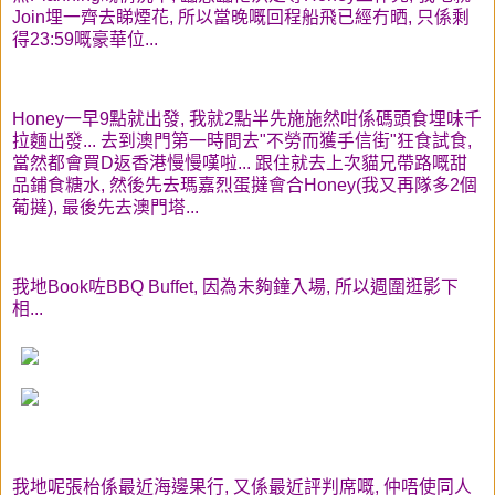
Join埋一齊去睇煙花, 所以當晚嘅回程船飛已經冇晒, 只係剩
得23:59嘅豪華位...
Honey一早9點就出發, 我就2點半先施施然咁係碼頭食埋味千
拉麵出發... 去到澳門第一時間去"不勞而獲手信街"狂食試食,
當然都會買D返香港慢慢嘆啦... 跟住就去上次貓兄帶路嘅甜
品鋪食糖水, 然後先去瑪嘉烈蛋撻會合Honey(我又再隊多2個
葡撻), 最後先去澳門塔...
我地Book咗BBQ Buffet, 因為未夠鐘入場, 所以週圍逛影下
相...
我地呢張枱係最近海邊果行, 又係最近評判席嘅, 仲唔使同人