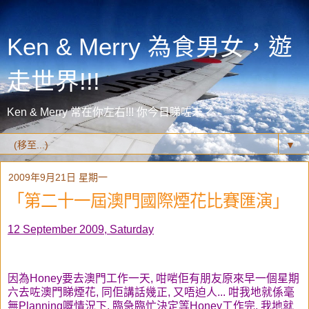
Ken & Merry 為食男女，遊
走世界!!!
Ken & Merry 常在你左右!!! 你今日睇咗未？
▼
2009年9月21日 星期一
「第二十一屆澳門國際煙花比賽匯演」
12 September 2009, Saturday
因為Honey要去澳門工作一天, 咁啱佢有朋友原來早一個星期
六去咗澳門睇煙花, 同佢講話幾正, 又唔迫人... 咁我地就係毫
無Planning嘅情況下, 臨急臨忙決定等Honey工作完, 我地就