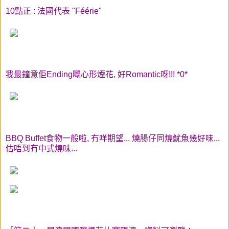
10點正 : 法國代表 "Féérie"
我最鐘意佢Ending嘅心形煙花, 好Romantic呀!!! *0*
BBQ Buffet食物一般啦, 冇咩期望... 燒腸仔同燒魷魚幾好味...
估唔到有中式燒味...