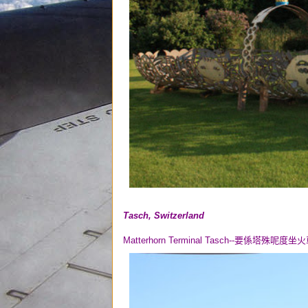
Tasch, Switzerland
Matterhorn Terminal Tasch--要係