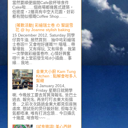
當然要順便搵間Cafe飲杯啡食件
Cake啦……個商場都幾舊式建築，
低密度，2層高有中空大花園，好彩
都有間似樣嘅Coffee Shop……
[著數活動] 彩繪瑞士卷 の 聖誕雪
花 @ by Joanne stylish baking
15 December 2012, Saturday 同學
仔買牛油, 居然買到... 抽中咗彩繪瑞
士卷班!!! 又會咁好運嘅?!! 嘻嘻... 帶
挈埋我... 又有得玩, 又有得食... 我第
一次學做彩繪蛋卷咋, 心情好興奮
呀!!! 未上堂前發生咗d小插曲... 事
緣... 我地...
金東大小廚 Kam Tung
Kitchen : 點解會咁多人
幫襯
3 January 2014,
Friday 星期日就開學
喇, 今晚放工要去筲箕灣報名, 坐巴士
過去, 報完名, 再坐叮叮去東大街搵
食... 之前次次路過金東大都見佢座無
虛席, 想試佢的煲仔飯好耐, 但每次天
氣都唔凍, 唯有打消念頭... 今日攝氏
十幾度, 啱食啦~~~ ...
[試食邀請] 美心西餅