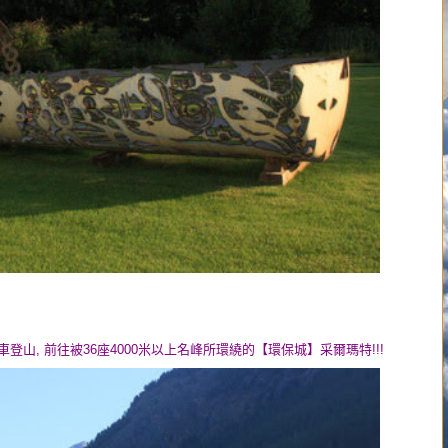
塔殊呢度坐火車登山, 前往被36座4000米以上名峰所環繞的【環保城】采爾瑪特!!!