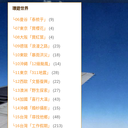
環遊世界
└06曼谷「泰梳乎」
(9)
└07東京「賞櫻花」
(4)
└08大阪「賞紅葉」
(4)
└09德瑞「浪漫之路」
(23)
└10東歐「暴雨洪災」
(18)
└10沖繩「12級颱風」
(14)
└11東京「311地震」
(28)
└12西歐「文藝復興」
(22)
└13澳洲「野生探索」
(27)
└14加國「喜行大溫」
(43)
└14沖繩「婚紗攝影」
(15)
└15台灣「尋找他鄉」
(48)
└16台灣「工作假期」
(213)