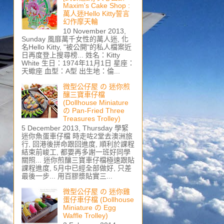
Maxim's Cake Shop :
萬人迷Hello Kitty誓言
幻作摩天輪
10 November 2013,
Sunday 風靡萬千女性的萬人迷, 化
名Hello Kitty, "被公開"的私人檔案近
日再度登上搜尋榜... 姓名：Kitty
White 生日：1974年11月1日 星座：
天蠍座 血型：A型 出生地：倫...
微型公仔屋 の 迷你煎
釀三寶車仔檔
(Dollhouse Miniature
の Pan-Fried Three
Treasures Trolley)
5 December 2013, Thursday 學緊
迷你魚蛋車仔檔 時走咗2堂去澳洲旅
行, 回港後拼命跟回進度, 順利於課程
結束前峻工, 都要再多謝一班好同學
關照... 迷你煎釀三寶車仔檔極速跟貼
課程進度, 5月中已經全部做好, 只差
最後一步... 用百膠漿貼實三...
微型公仔屋 の 迷你雞
蛋仔車仔檔 (Dollhouse
Miniature の Egg
Waffle Trolley)