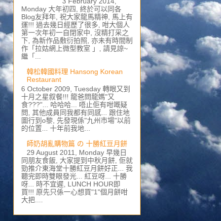
3 February 2014,
Monday 大年初四, 終於可以同各
Blog友拜年, 祝大家龍馬精神, 馬上有
運!!! 過去幾日經歷了很多, 咁大個人
第一次年初一自閉家中, 沒精打采之
下, 為新作品敷衍拍照, 亦未有時間制
作「拉姑網上微型教室 」, 請見諒~
繼「...
韓松韓國料理 Hansong Korean
Restaurant
6 October 2009, Tuesday 轉眼又到
十月之星叙餐!!! 龍爸問龍媽"又
食???"... 哈哈哈... 唔止佢有咁嘅疑
問, 其他成員同我都有同感... 跟住地
圖行到o黎, 先發現係"九州市場"以前
的位置... 十年前我地...
師奶胡亂購物篇 の 十勝紅豆月餅
29 August 2011, Monday 早幾日
同朋友食飯, 大家提到中秋月餅, 佢就
勁推介東海堂十勝紅豆月餅好正... 我
聽完即時雙眼發光... 紅豆呀... 十勝
呀... 時不宜遲, LUNCH HOUR即
買!!! 原先只係一心想買"1"個月餅咁
大把....