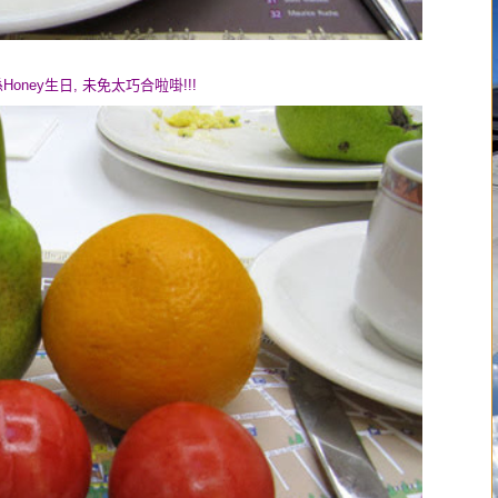
ney生日, 未免太巧合啦啩!!!