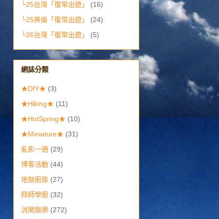
└25台灣「復常出遊」
(16)
└25英倫「復常出遊」
(24)
└26台灣「復常出遊」
(5)
網誌分類
★DIY★
(3)
★Hiking★
(11)
★HotSpring★
(10)
★Miniature★
(31)
亂影一通
(29)
博客活動
(44)
地獄廚房
(27)
拜師學廚
(32)
消閒娛樂
(272)