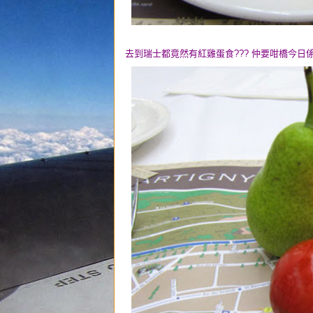
去到瑞士都竟然有紅雞蛋食??? 仲要咁橋今日係Ho