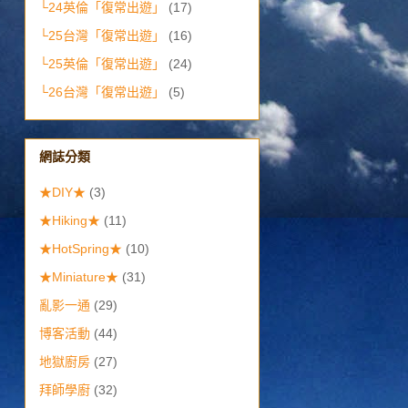
└24英倫「復常出遊」
(17)
└25台灣「復常出遊」
(16)
└25英倫「復常出遊」
(24)
└26台灣「復常出遊」
(5)
網誌分類
★DIY★
(3)
★Hiking★
(11)
★HotSpring★
(10)
★Miniature★
(31)
亂影一通
(29)
博客活動
(44)
地獄廚房
(27)
拜師學廚
(32)