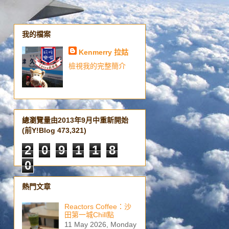
我的檔案
Kenmerry 拉姑
檢視我的完整簡介
總瀏覽量由2013年9月中重新開始
(前Y!Blog 473,321)
2
0
9
1
1
8
0
熱門文章
Reactors Coffee：沙
田第一城Chill點
11 May 2026, Monday