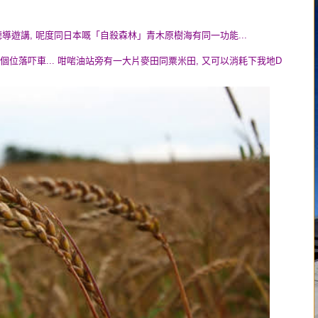
聽導遊講, 呢度同日本嘅「自殺森林」青木原樹海有同一功能...
個位落吓車... 咁啱油站旁有一大片麥田同粟米田, 又可以消耗下我地D