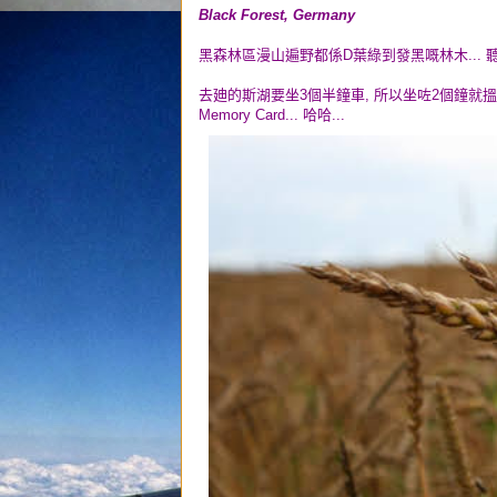
Black Forest, Germany
黑森林區漫山遍野都係D葉綠到發黑嘅林木... 
去廸的斯湖要坐3個半鐘車, 所以坐咗2個鐘就搵
Memory Card... 哈哈...