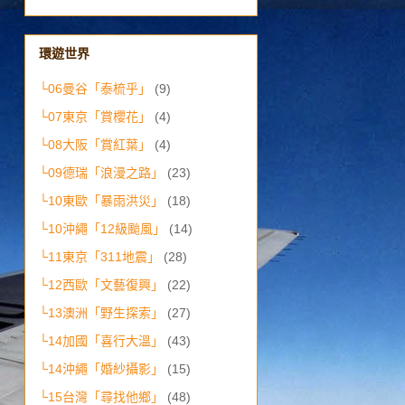
環遊世界
└06曼谷「泰梳乎」
(9)
└07東京「賞櫻花」
(4)
└08大阪「賞紅葉」
(4)
└09德瑞「浪漫之路」
(23)
└10東歐「暴雨洪災」
(18)
└10沖繩「12級颱風」
(14)
└11東京「311地震」
(28)
└12西歐「文藝復興」
(22)
└13澳洲「野生探索」
(27)
└14加國「喜行大溫」
(43)
└14沖繩「婚紗攝影」
(15)
└15台灣「尋找他鄉」
(48)