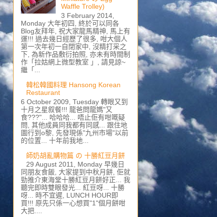
Waffle Trolley)
3 February 2014,
Monday 大年初四, 終於可以同各
Blog友拜年, 祝大家龍馬精神, 馬上有
運!!! 過去幾日經歷了很多, 咁大個人
第一次年初一自閉家中, 沒精打采之
下, 為新作品敷衍拍照, 亦未有時間制
作「拉姑網上微型教室 」, 請見諒~
繼「...
韓松韓國料理 Hansong Korean
Restaurant
6 October 2009, Tuesday 轉眼又到
十月之星叙餐!!! 龍爸問龍媽"又
食???"... 哈哈哈... 唔止佢有咁嘅疑
問, 其他成員同我都有同感... 跟住地
圖行到o黎, 先發現係"九州市場"以前
的位置... 十年前我地...
師奶胡亂購物篇 の 十勝紅豆月餅
29 August 2011, Monday 早幾日
同朋友食飯, 大家提到中秋月餅, 佢就
勁推介東海堂十勝紅豆月餅好正... 我
聽完即時雙眼發光... 紅豆呀... 十勝
呀... 時不宜遲, LUNCH HOUR即
買!!! 原先只係一心想買"1"個月餅咁
大把....