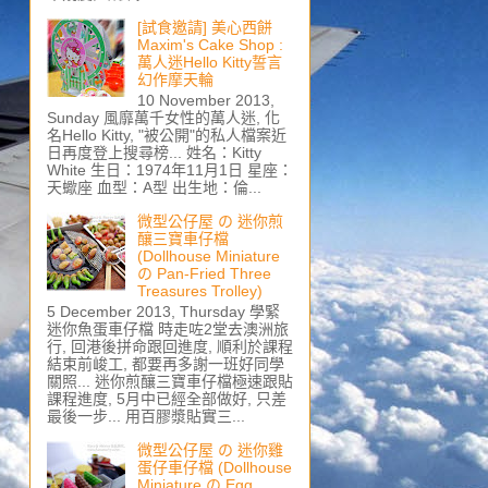
[試食邀請] 美心西餅
Maxim's Cake Shop :
萬人迷Hello Kitty誓言
幻作摩天輪
10 November 2013,
Sunday 風靡萬千女性的萬人迷, 化
名Hello Kitty, "被公開"的私人檔案近
日再度登上搜尋榜... 姓名：Kitty
White 生日：1974年11月1日 星座：
天蠍座 血型：A型 出生地：倫...
微型公仔屋 の 迷你煎
釀三寶車仔檔
(Dollhouse Miniature
の Pan-Fried Three
Treasures Trolley)
5 December 2013, Thursday 學緊
迷你魚蛋車仔檔 時走咗2堂去澳洲旅
行, 回港後拼命跟回進度, 順利於課程
結束前峻工, 都要再多謝一班好同學
關照... 迷你煎釀三寶車仔檔極速跟貼
課程進度, 5月中已經全部做好, 只差
最後一步... 用百膠漿貼實三...
微型公仔屋 の 迷你雞
蛋仔車仔檔 (Dollhouse
Miniature の Egg