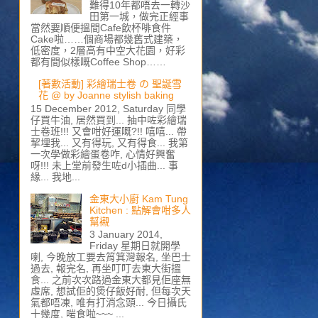
難得10年都唔去一轉沙
田第一城，做完正經事
當然要順便搵間Cafe飲杯啡食件
Cake啦……個商場都幾舊式建築，
低密度，2層高有中空大花園，好彩
都有間似樣嘅Coffee Shop……
[著數活動] 彩繪瑞士卷 の 聖誕雪
花 @ by Joanne stylish baking
15 December 2012, Saturday 同學
仔買牛油, 居然買到... 抽中咗彩繪瑞
士卷班!!! 又會咁好運嘅?!! 嘻嘻... 帶
挈埋我... 又有得玩, 又有得食... 我第
一次學做彩繪蛋卷咋, 心情好興奮
呀!!! 未上堂前發生咗d小插曲... 事
緣... 我地...
金東大小廚 Kam Tung
Kitchen : 點解會咁多人
幫襯
3 January 2014,
Friday 星期日就開學
喇, 今晚放工要去筲箕灣報名, 坐巴士
過去, 報完名, 再坐叮叮去東大街搵
食... 之前次次路過金東大都見佢座無
虛席, 想試佢的煲仔飯好耐, 但每次天
氣都唔凍, 唯有打消念頭... 今日攝氏
十幾度, 啱食啦~~~ ...