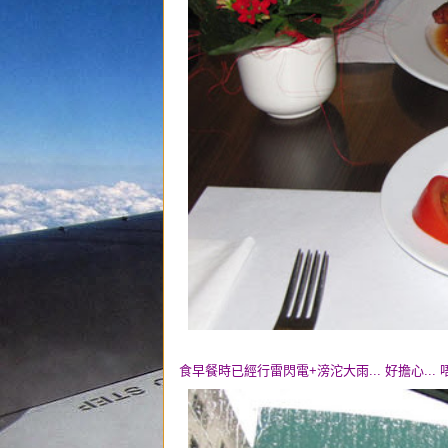
食早餐時已經行雷閃電+滂沱大雨... 好擔心...