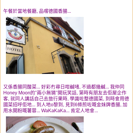
午餐於當地餐廳, 品嚐德國香腸...
又係香腸同酸菜... 好彩冇尋日咁鹹啫, 不過都幾鹹... 我仲同
Honey Moon的"兩小無猜"開玩笑話, 第時有朋友去佢屋企作
客, 就同人講話自己去旅行果時, 學識咗整德國菜, 到時會用德
國菜招呼佢地... 到人地o黎到, 見到6條煎咗嘅金妹牌香腸, 加
用水開粉嘅薯蓉... WaKaKaKa... 肯定人地會...