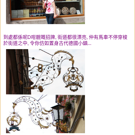
到處都係呢D咁靚嘅招牌, 街道都很漂亮, 仲有馬車不停穿梭
於街道之中, 令你仿如置身古代德國小鎮...