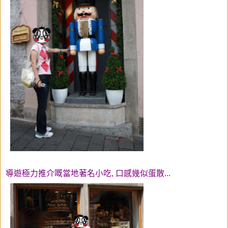
導遊極力推介嘅當地著名小吃, 口感幾似蛋散...