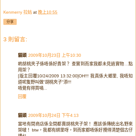
Kenmerry 拉姑
at
晚上10:55
分享
3 則留言:
貓頭
2009年10月23日 上午10:30
啲胡桃夾子係唔係好貴架？ 查實到而家我都未見過實物…點
用架？
[版主回覆10/24/2009 13:32:00]OH!!! 我真係大鄉里, 我唔知
道呢隻野叫做"胡桃夾子"添!!!
唔覺有得買喎...
回覆
貓頭
2009年10月24日 下午4:13
當地有間商店係全間都賣胡桃夾子架！ 應該係傳統出名野來
架啵！ btw，我都有綁里呀，到而家都唔係好攪得清楚個古仔
講乜…