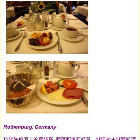
Rothenburg, Germany
位於陶伯河上的羅滕堡, 聽落都幾有詩意... 城堡被古城牆所環