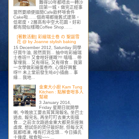
難得10年都唔去一轉沙
田第一城，做完正經事
當然要順便搵間Cafe飲杯啡食件
Cake啦……個商場都幾舊式建築，
低密度，2層高有中空大花園，好彩
都有間似樣嘅Coffee Shop……
[著數活動] 彩繪瑞士卷 の 聖誕雪
花 @ by Joanne stylish baking
15 December 2012, Saturday 同學
仔買牛油, 居然買到... 抽中咗彩繪瑞
士卷班!!! 又會咁好運嘅?!! 嘻嘻... 帶
挈埋我... 又有得玩, 又有得食... 我第
一次學做彩繪蛋卷咋, 心情好興奮
呀!!! 未上堂前發生咗d小插曲... 事
緣... 我地...
金東大小廚 Kam Tung
Kitchen : 點解會咁多人
幫襯
3 January 2014,
Friday 星期日就開學
喇, 今晚放工要去筲箕灣報名, 坐巴士
過去, 報完名, 再坐叮叮去東大街搵
食... 之前次次路過金東大都見佢座無
虛席, 想試佢的煲仔飯好耐, 但每次天
氣都唔凍, 唯有打消念頭... 今日攝氏
十幾度, 啱食啦~~~ ...