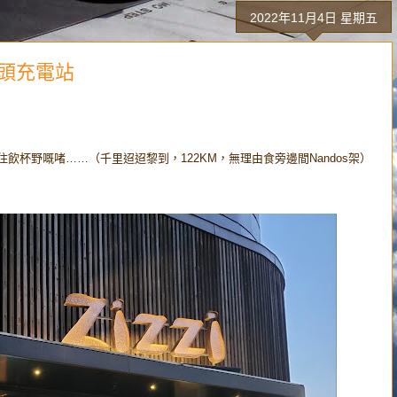
2022年11月4日 星期五
碼頭充電站
飲杯野嘅啫……（千里迢迢黎到，122KM，無理由食旁邊間Nandos架）