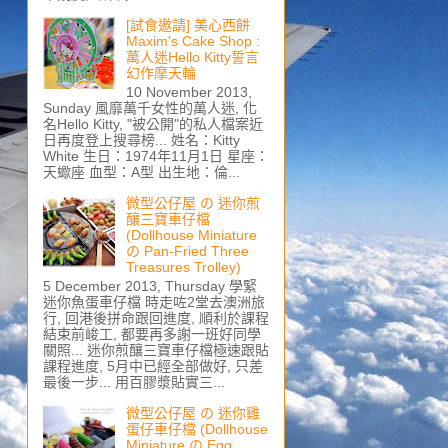
[試食邀請] 美心西餅
Maxim's Cake Shop :
萬人迷Hello Kitty誓言
幻作摩天輪
10 November 2013,
Sunday 風靡萬千女性的萬人迷, 化
名Hello Kitty, "被公開"的私人檔案近
日再度登上搜尋榜... 姓名：Kitty
White 生日：1974年11月1日 星座：
天蠍座 血型：A型 出生地：倫...
微型公仔屋 の 迷你煎
釀三寶車仔檔
(Dollhouse Miniature
の Pan-Fried Three
Treasures Trolley)
5 December 2013, Thursday 學緊
迷你魚蛋車仔檔 時走咗2堂去澳洲旅
行, 回港後拼命跟回進度, 順利於課程
結束前峻工, 都要再多謝一班好同學
關照... 迷你煎釀三寶車仔檔極速跟貼
課程進度, 5月中已經全部做好, 只差
最後一步... 用百膠漿貼實三...
微型公仔屋 の 迷你雞
蛋仔車仔檔 (Dollhouse
Miniature の Egg