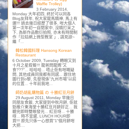
Waffle Trolley)
3 February 2014,
Monday 大年初四, 終於可以同各
Blog友拜年, 祝大家龍馬精神, 馬上有
運!!! 過去幾日經歷了很多, 咁大個人
第一次年初一自閉家中, 沒精打采之
下, 為新作品敷衍拍照, 亦未有時間制
作「拉姑網上微型教室 」, 請見諒~
繼「...
韓松韓國料理 Hansong Korean
Restaurant
6 October 2009, Tuesday 轉眼又到
十月之星叙餐!!! 龍爸問龍媽"又
食???"... 哈哈哈... 唔止佢有咁嘅疑
問, 其他成員同我都有同感... 跟住地
圖行到o黎, 先發現係"九州市場"以前
的位置... 十年前我地...
師奶胡亂購物篇 の 十勝紅豆月餅
29 August 2011, Monday 早幾日
同朋友食飯, 大家提到中秋月餅, 佢就
勁推介東海堂十勝紅豆月餅好正... 我
聽完即時雙眼發光... 紅豆呀... 十勝
呀... 時不宜遲, LUNCH HOUR即
買!!! 原先只係一心想買"1"個月餅咁
大把....