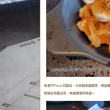
食食吓Pizza 同甜品，大家越食越開胃，倒返轉頭
呢個反而最出色，無論賣相同味道～