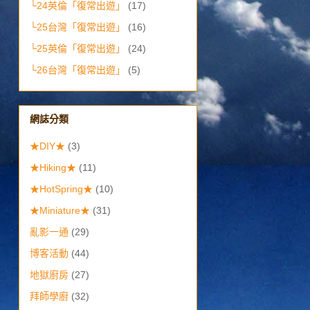
└24英倫「復常出遊」
(17)
└25台灣「復常出遊」
(16)
└25英倫「復常出遊」
(24)
└26台灣「復常出遊」
(5)
網誌分類
★DIY★
(3)
★Hiking★
(11)
★HotSpring★
(10)
★Miniature★
(31)
亂影一通
(29)
博客活動
(44)
地獄廚房
(27)
拜師學廚
(32)