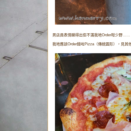
男店員表情睇得出佢不滿我地Order咁少野……
我地應該Order錯咗Pizza（傳統圓形），見