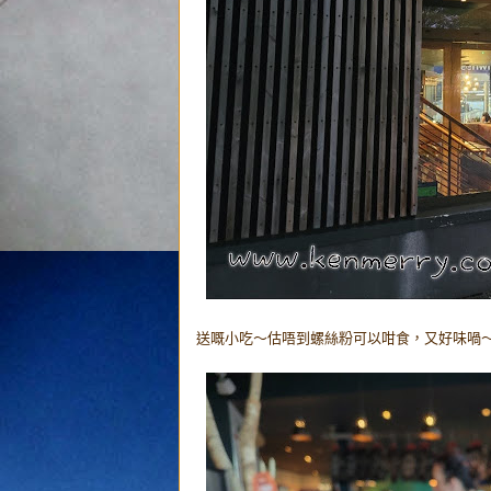
送嘅小吃～估唔到螺絲粉可以咁食，又好味喎