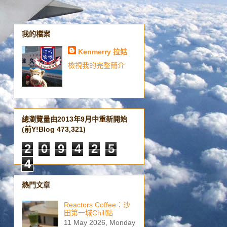
我的檔案
Kenmerry 拉姑
檢視我的完整簡介
總瀏覽量由2013年9月中重新開始
(前Y!Blog 473,321)
2
0
9
4
2
5
4
熱門文章
Reactors Coffee：沙
田第一城Chill點
11 May 2026, Monday