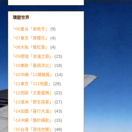
環遊世界
└06曼谷「泰梳乎」
(9)
└07東京「賞櫻花」
(4)
└08大阪「賞紅葉」
(4)
└09德瑞「浪漫之路」
(23)
└10東歐「暴雨洪災」
(18)
└10沖繩「12級颱風」
(14)
└11東京「311地震」
(28)
└12西歐「文藝復興」
(22)
└13澳洲「野生探索」
(27)
└14加國「喜行大溫」
(43)
└14沖繩「婚紗攝影」
(15)
└15台灣「尋找他鄉」
(48)