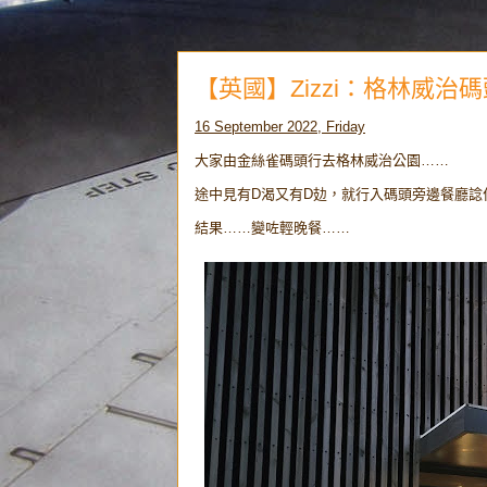
【英國】Zizzi：格林威治
16 September 2022, Friday
大家由金絲雀碼頭行去格林威治公園……
途中見有D渴又有D攰，就行入碼頭旁邊餐廳諗住
結果……變咗輕晚餐……