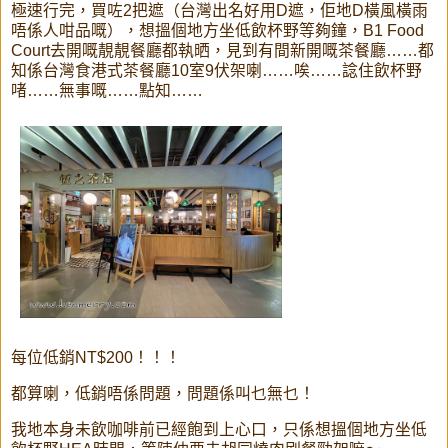
極速行完，買咗2把遮（台灣出名好用D遮，佢地D橫風橫雨
唔係人咁品嘅），想搵個地方坐低飲杯野等夠鐘，B1 Food
Court去開嘅靚靚餐廳都執晒，見到有間新開嘅茶餐廳……都
知係台灣食港式茶餐廳10室9伏架喇……唉……諗住飲杯野
啫……無事嘅……點知……
每位低銷NT$200！！！
都算喇，低銷唔係問題，問題係叫乜無乜！
我地本身未飲咖啡前已經飽到上心口，只係想搵個地方坐低