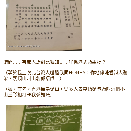
請問……有無人話到比我知……咩係港式蘋果批？
（等於我上次比台灣人嗆過我同HONEY：你地係咪香港人黎
架，嘉頓山咁出名都唔識！）
（嗯，首先，香港無嘉頓山，勁多人去嘉頓麵包廠附近個小
山丘影相打卡我係知嘅）