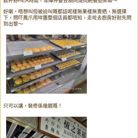
飲杯野HEA時間，等陣仲要去胡同燒肉刷餐勁架嘛～
好喇，唔想叫但被迫叫嘅都話呢樣無果樣無賣晒，無選擇
下，問吓鳳爪用咩醬整個店員都唔知，走咗去廚房好耐先問
到出黎～
只可以講，裝修係幾靚嘅！