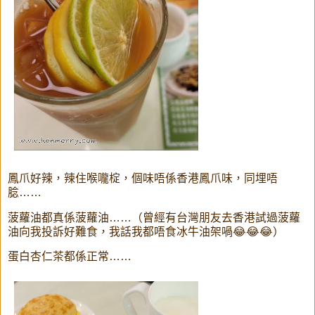
鳳爪好辣，辣住喉嚨椗，個味唔係香港鳳爪味，同埋唔
腍……
菠蘿油都真係菠蘿油……（曾經有台灣朋友去香港試過菠蘿
油向我投訴好難食，我話我都唔食冰牛油架喎😂😂😂）
蛋白杏仁茶都係正常……