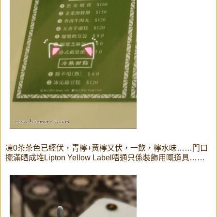
凍0茶茶色已經伏，青檸+黃檸又伏，一飲，檸水味……門口
擺滿晒成堆Lipton Yellow Label唔通只係裝飾用嘅道具……