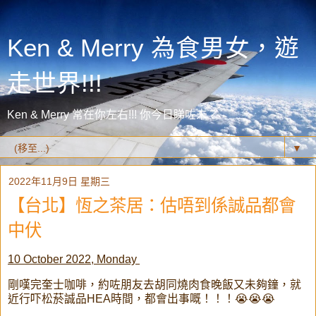
Ken & Merry 為食男女，遊
走世界!!!
Ken & Merry 常在你左右!!! 你今日睇咗未？
▼
2022年11月9日 星期三
【台北】恆之茶居：估唔到係誠品都會
中伏
10 October 2022, Monday
剛嘆完奎士咖啡，約咗朋友去胡同燒肉食晚飯又未夠鐘，就
近行吓松菸誠品HEA時間，都會出事嘅！！！😭😭😭