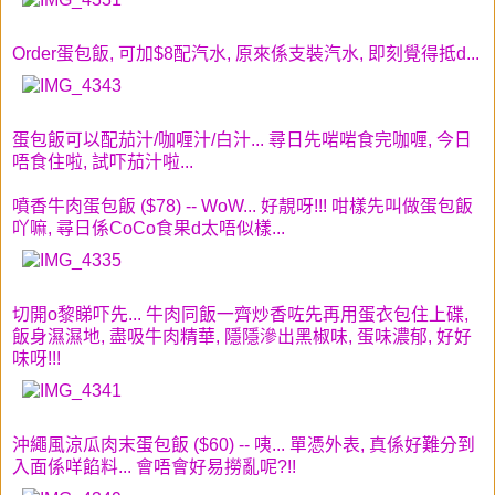
Order蛋包飯, 可加$8配汽水, 原來係支裝汽水, 即刻覺得抵d...
蛋包飯可以配茄汁/咖喱汁/白汁... 尋日先啱啱食完咖喱, 今日
唔食住啦, 試吓茄汁啦...
噴香牛肉蛋包飯 ($78) -- WoW... 好靚呀!!! 咁樣先叫做蛋包飯
吖嘛, 尋日係CoCo食果d太唔似樣...
切開o黎睇吓先... 牛肉同飯一齊炒香咗先再用蛋衣包住上碟,
飯身濕濕地, 盡吸牛肉精華, 隱隱滲出黑椒味, 蛋味濃郁, 好好
味呀!!!
沖繩風涼瓜肉末蛋包飯 ($60) -- 咦... 單憑外表, 真係好難分到
入面係咩餡料... 會唔會好易撈亂呢?!!