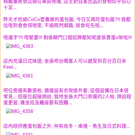
夠膽量將食店開在車房旁邊, 店主對自家出品的食物似乎信心
十足...
昨天才吃過CoCo壹番屋的蛋包飯, 今日又再吃蛋包飯?!! 我都
估唔到會食得咁密, 不過既然順路, 就食咗先啦...
唔識字?!! 唔緊要!!! 剩係睇門口個招牌都知呢度係賣蛋o架啦!!!
店內充滿日式味道, 坐係吧台嘅客人可以感受到百分百日本
Feel...
吧位旁邊有數張枱, 牆邊設有衣架掛外套, 這個設備在日本很
常見... 但座位超級擠迫, 我地坐係大門口旁邊的2人枱, 擠迫程
度更甚, 連坐低及離座都有困難...
店內除供應蛋包飯之外, 仲有烏冬、
串燒、
魚生及日式料理...