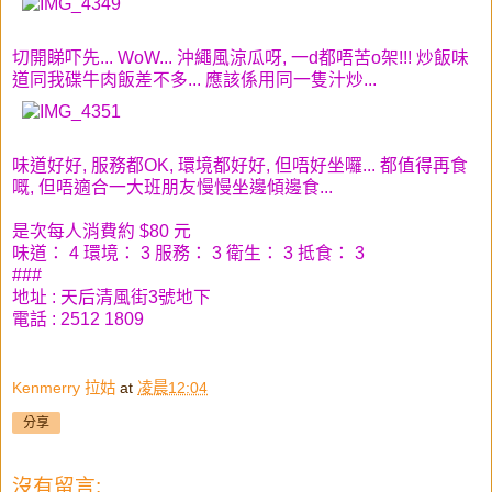
切開睇吓先... WoW... 沖繩風涼瓜呀, 一d都唔苦o架!!! 炒飯味
道同我碟牛肉飯差不多... 應該係用同一隻汁炒...
味道好好, 服務都OK, 環境都好好, 但唔好坐囉... 都值得再食
嘅, 但唔適合一大班朋友慢慢坐邊傾邊食...
是次每人消費約 $80 元
味道： 4 環境： 3 服務： 3 衛生： 3 抵食： 3
###
地址 : 天后清風街3號地下
電話 : 2512 1809
Kenmerry 拉姑
at
凌晨12:04
分享
沒有留言: