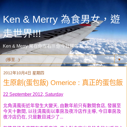
Ken & Merry 為食男女，遊
走世界!!!
Ken & Merry 常在你左右!!! 你今日睇咗未？
▼
2012年10月4日 星期四
生原創(蛋包飯) Omerice : 真正的蛋包飯
22 September 2012, Saturday
北角清風街近年發生大變天, 由數年前只有數間食店, 發展至
今天十數間, 以往清風街以車房及夜冷店作主導, 今日車房及
夜冷店仍在, 只是數目減少了...