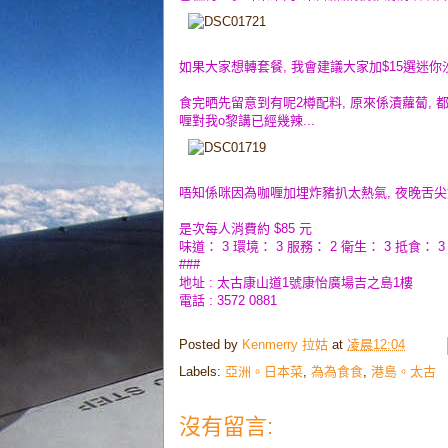
如果大家想轉套餐, 我會建議大家加$15選迷你沙
食完晒先留意到有呢2樽配料, 原來係漬蘿蔔, 都幾爽
喱對我o黎講已經幾辣...
唔知係咪因為咖喱加埋炸豬扒太熱氣, 夜晚舌尖好
是次每人消費約 $85 元
味道： 3 環境： 3 服務： 2 衛生： 3 抵食： 3
###
地址 : 太古康山道1號康怡廣場吉之島1樓
電話 : 3572 0881
Posted by
Kenmerry 拉姑
at
凌晨12:04
Labels:
亞洲。日本菜
,
為為食食
,
港島。太古
沒有留言: