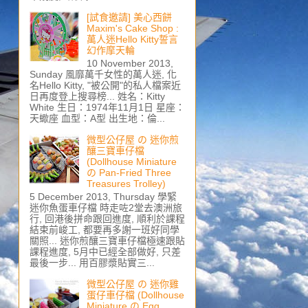
[試食邀請] 美心西餅
Maxim's Cake Shop :
萬人迷Hello Kitty誓言
幻作摩天輪
10 November 2013,
Sunday 風靡萬千女性的萬人迷, 化
名Hello Kitty, "被公開"的私人檔案近
日再度登上搜尋榜... 姓名：Kitty
White 生日：1974年11月1日 星座：
天蠍座 血型：A型 出生地：倫...
微型公仔屋 の 迷你煎
釀三寶車仔檔
(Dollhouse Miniature
の Pan-Fried Three
Treasures Trolley)
5 December 2013, Thursday 學緊
迷你魚蛋車仔檔 時走咗2堂去澳洲旅
行, 回港後拼命跟回進度, 順利於課程
結束前峻工, 都要再多謝一班好同學
關照... 迷你煎釀三寶車仔檔極速跟貼
課程進度, 5月中已經全部做好, 只差
最後一步... 用百膠漿貼實三...
微型公仔屋 の 迷你雞
蛋仔車仔檔 (Dollhouse
Miniature の Egg