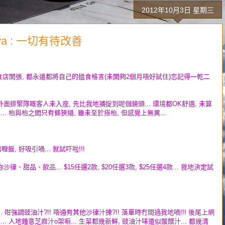
2012年10月3日 星期三
nya : 一切有待改善
食店開張, 都永遠都將自己的搵食格言(未開夠2個月唔好試住)忘記得一乾二
面排緊隊嘅客人未入座, 先比我地捕捉到呢個鏡頭... 環境都OK舒適, 未算
.. 枱與枱之間只有條狹縫, 雖未至於搭枱, 但感覺上無異...
飯, 好吸引喎... 就試吓啦!!!
甜品、飲品... $15任選2款, $20任選3款, $25任選4款... 我地決定試
.. 咁強調豉油汁?!! 唔通有其他沙律汁揀?!! 落單時冇問過我地喎!!! 後尾上網
... 人地鍾意芝麻汁o架嘛... 生菜都幾新鮮, 豉油汁味道似酸醋汁... 都幾清