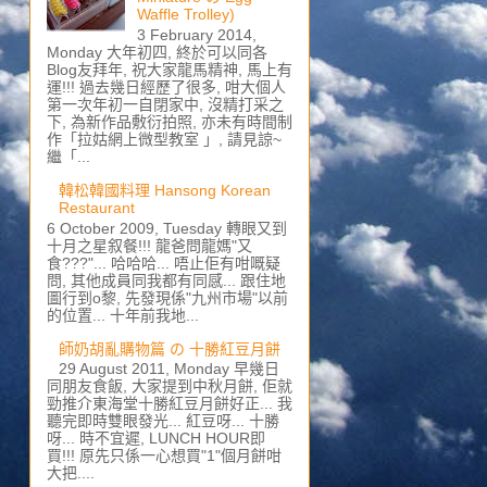
Waffle Trolley)
3 February 2014,
Monday 大年初四, 終於可以同各
Blog友拜年, 祝大家龍馬精神, 馬上有
運!!! 過去幾日經歷了很多, 咁大個人
第一次年初一自閉家中, 沒精打采之
下, 為新作品敷衍拍照, 亦未有時間制
作「拉姑網上微型教室 」, 請見諒~
繼「...
韓松韓國料理 Hansong Korean
Restaurant
6 October 2009, Tuesday 轉眼又到
十月之星叙餐!!! 龍爸問龍媽"又
食???"... 哈哈哈... 唔止佢有咁嘅疑
問, 其他成員同我都有同感... 跟住地
圖行到o黎, 先發現係"九州市場"以前
的位置... 十年前我地...
師奶胡亂購物篇 の 十勝紅豆月餅
29 August 2011, Monday 早幾日
同朋友食飯, 大家提到中秋月餅, 佢就
勁推介東海堂十勝紅豆月餅好正... 我
聽完即時雙眼發光... 紅豆呀... 十勝
呀... 時不宜遲, LUNCH HOUR即
買!!! 原先只係一心想買"1"個月餅咁
大把....