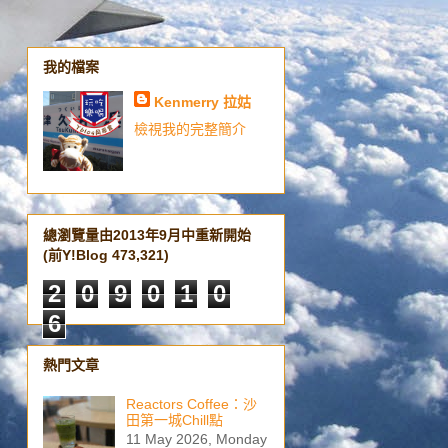
我的檔案
Kenmerry 拉姑
檢視我的完整簡介
總瀏覽量由2013年9月中重新開始
(前Y!Blog 473,321)
2
0
9
0
1
0
6
熱門文章
Reactors Coffee：沙
田第一城Chill點
11 May 2026, Monday