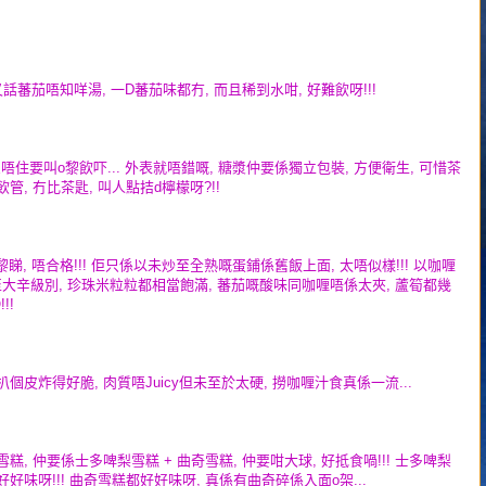
!!!!! 又話蕃茄唔知咩湯, 一D蕃茄味都冇, 而且稀到水咁, 好難飲呀!!!
以忍唔住要叫o黎飲吓... 外表就唔錯嘅, 糖漿仲要係獨立包裝, 方便衛生, 可惜茶
支飲管, 冇比茶匙, 叫人點拮d檸檬呀?!!
o黎睇, 唔合格!!! 佢只係以未炒至全熟嘅蛋鋪係舊飯上面, 太唔似樣!!! 以咖喱
辛至大辛級別, 珍珠米粒粒都相當飽滿, 蕃茄嘅酸味同咖喱唔係太夾, 蘆筍都幾
!!
 豬扒個皮炸得好脆, 肉質唔Juicy但未至於太硬, 撈咖喱汁食真係一流...
色雪糕, 仲要係士多啤梨雪糕 + 曲奇雪糕, 仲要咁大球, 好抵食喎!!! 士多啤梨
好好味呀!!! 曲奇雪糕都好好味呀, 真係有曲奇碎係入面o架...