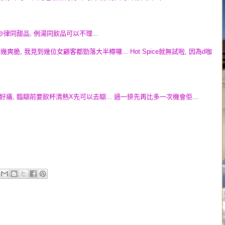
律同甜品, 例湯同飲品可以不理...
脆, 我見到幾位女顧客都勁落大半樽囉... Hot Spice就無試啦, 因為d咖
痛, 臨瞓前要飲杯清熱X先可以去瞓... 過一排先再比多一次機會佢...