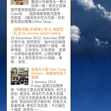
難得10年都唔去一轉沙
田第一城，做完正經事
當然要順便搵間Cafe飲杯啡食件
Cake啦……個商場都幾舊式建築，
低密度，2層高有中空大花園，好彩
都有間似樣嘅Coffee Shop……
[著數活動] 彩繪瑞士卷 の 聖誕雪
花 @ by Joanne stylish baking
15 December 2012, Saturday 同學
仔買牛油, 居然買到... 抽中咗彩繪瑞
士卷班!!! 又會咁好運嘅?!! 嘻嘻... 帶
挈埋我... 又有得玩, 又有得食... 我第
一次學做彩繪蛋卷咋, 心情好興奮
呀!!! 未上堂前發生咗d小插曲... 事
緣... 我地...
金東大小廚 Kam Tung
Kitchen : 點解會咁多人
幫襯
3 January 2014,
Friday 星期日就開學
喇, 今晚放工要去筲箕灣報名, 坐巴士
過去, 報完名, 再坐叮叮去東大街搵
食... 之前次次路過金東大都見佢座無
虛席, 想試佢的煲仔飯好耐, 但每次天
氣都唔凍, 唯有打消念頭... 今日攝氏
十幾度, 啱食啦~~~ ...