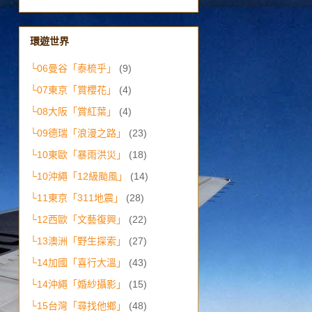
環遊世界
└06曼谷「泰梳乎」
(9)
└07東京「賞櫻花」
(4)
└08大阪「賞紅葉」
(4)
└09德瑞「浪漫之路」
(23)
└10東歐「暴雨洪災」
(18)
└10沖繩「12級颱風」
(14)
└11東京「311地震」
(28)
└12西歐「文藝復興」
(22)
└13澳洲「野生探索」
(27)
└14加國「喜行大溫」
(43)
└14沖繩「婚紗攝影」
(15)
└15台灣「尋找他鄉」
(48)