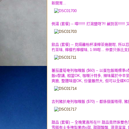
新開胃...
例湯 (套餐) -- 嘩!!!!!! 打瀉鹽呀?!! 鹹到苦!
飲品 (套餐) -- 見隔離枱杯凍檸茶幾靚咁, 所
冇茶味, 檸檬冇檸檬味, 1:99咁... 仲要只係比
蕃茄蘆筍奄列咖喱飯 ($60) -- 以蛋包飯嘅標準
飯o黎講, 相當OK, 咖喱汁特多, 辣味屬於中
爽脆, 整體味道OK, 份量雖然大, 但可以全碟KO!
吉列豬扒奄列咖喱飯 ($70) -- 都係個蛋唔得,
甜品 (套餐) -- 全晚驚喜所在!!! 甜品竟然係雙
雪糕有士多啤梨果肉o架, 甜甜酸酸, 滑滑溜溜, 