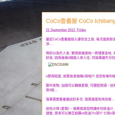
CoCo壹番屋 CoCo Ichiba
21 September 2012, Friday
最近CoCo壹番屋殺入康怡吉之島, 每次面對新
淨...
唔好以為冇人食, 實情係幾張枱一齊埋單走咗, 外
好坐, 因為後面d通道人來人往, 同坐路邊冇分別.
o黎得呢度, 就緊係食咖喱o架啦!!! 見到有奄列咖喱
散叫食物, 加錢可以轉做套餐, 可選配例湯、迷你沙律、
齊4款...
落單需要重複複述好多次, 落單速度有待改善...
迷你沙律 (套餐) -- 服務員放低時講咗句豉油汁.
調查, 原來可以揀芝麻醬or豉油汁o架!!! 乜咁o架