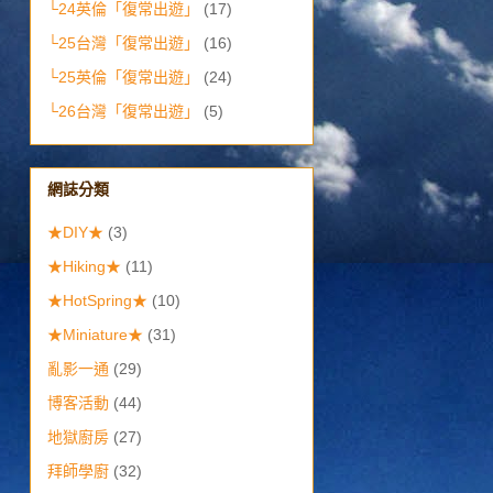
└24英倫「復常出遊」
(17)
└25台灣「復常出遊」
(16)
└25英倫「復常出遊」
(24)
└26台灣「復常出遊」
(5)
網誌分類
★DIY★
(3)
★Hiking★
(11)
★HotSpring★
(10)
★Miniature★
(31)
亂影一通
(29)
博客活動
(44)
地獄廚房
(27)
拜師學廚
(32)