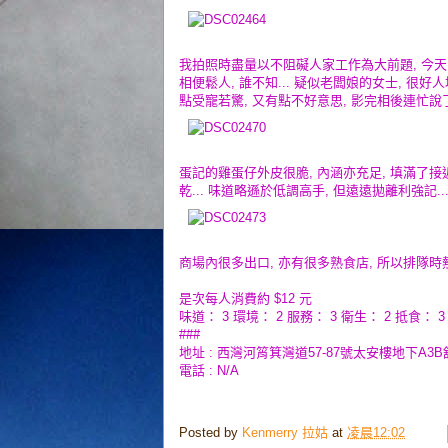
我拍照時盡量以不阻礙人家工作為大前題, 今天
相便鬆人, 誰不知... 疑似老闆娘的女士, 很
點受寵若驚, 又有點不好意思, 影完相後連忙說了幾聲
蛋記的雞蛋仔外皮很脆, 內涵亦充足, 填滿了接近
乾... 味道略遜於低調高手, 但遠遠拋離利強記..
商場內很多出口, 亦有很多熟食店, 所以排隊時熱
是次每人消費約 $12 元
味道： 3 環境： 2 服務： 3 衛生： 2 抵食： 3
###
地址 : 西灣河筲箕灣道57-87號太安樓地下A3B
電話 : N/A
Posted by
Kenmerry 拉姑
at
凌晨12:02