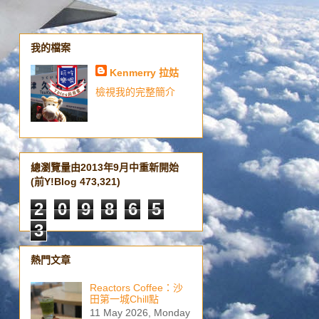
我的檔案
Kenmerry 拉姑
檢視我的完整簡介
總瀏覽量由2013年9月中重新開始
(前Y!Blog 473,321)
2
0
9
8
6
5
3
熱門文章
Reactors Coffee：沙
田第一城Chill點
11 May 2026, Monday