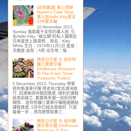
[試食邀請] 美心西餅
Maxim's Cake Shop :
萬人迷Hello Kitty誓言
幻作摩天輪
10 November 2013,
Sunday 風靡萬千女性的萬人迷, 化
名Hello Kitty, "被公開"的私人檔案近
日再度登上搜尋榜... 姓名：Kitty
White 生日：1974年11月1日 星座：
天蠍座 血型：A型 出生地：倫...
微型公仔屋 の 迷你煎
釀三寶車仔檔
(Dollhouse Miniature
の Pan-Fried Three
Treasures Trolley)
5 December 2013, Thursday 學緊
迷你魚蛋車仔檔 時走咗2堂去澳洲旅
行, 回港後拼命跟回進度, 順利於課程
結束前峻工, 都要再多謝一班好同學
關照... 迷你煎釀三寶車仔檔極速跟貼
課程進度, 5月中已經全部做好, 只差
最後一步... 用百膠漿貼實三...
微型公仔屋 の 迷你雞
蛋仔車仔檔 (Dollhouse
Miniature の Egg