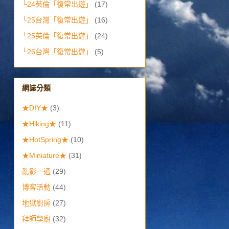
└24英倫「復常出遊」
(17)
└25台灣「復常出遊」
(16)
└25英倫「復常出遊」
(24)
└26台灣「復常出遊」
(5)
網誌分類
★DIY★
(3)
★Hiking★
(11)
★HotSpring★
(10)
★Miniature★
(31)
亂影一通
(29)
博客活動
(44)
地獄廚房
(27)
拜師學廚
(32)