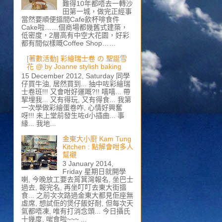
難得10年都唔去一轉沙
田第一城，做完正經事
當然要順便搵間Cafe飲杯啡食件
Cake啦……個商場都幾舊式建築，
低密度，2層高有中空大花園，好彩
都有間似樣嘅Coffee Shop……
[著數活動] 彩繪瑞士卷 の 聖誕雪
花 @ by Joanne stylish baking
15 December 2012, Saturday 同學
仔買牛油, 居然買到... 抽中咗彩繪瑞
士卷班!!! 又會咁好運嘅?!! 嘻嘻... 帶
挈埋我... 又有得玩, 又有得食... 我第
一次學做彩繪蛋卷咋, 心情好興奮
呀!!! 未上堂前發生咗d小插曲... 事
緣... 我地...
金東大小廚 Kam Tung
Kitchen : 點解會咁多人
幫襯
3 January 2014,
Friday 星期日就開學
喇, 今晚放工要去筲箕灣報名, 坐巴士
過去, 報完名, 再坐叮叮去東大街搵
食... 之前次次路過金東大都見佢座無
虛席, 想試佢的煲仔飯好耐, 但每次天
氣都唔凍, 唯有打消念頭... 今日攝氏
十幾度, 啱食啦~~~ ...