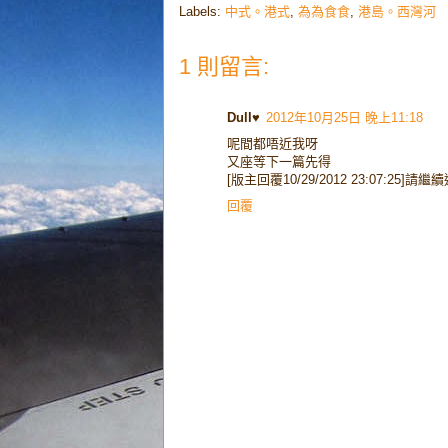
Labels:
中式。港式
,
為為食食
,
港島。西灣河
1 則留言:
Dull♥
2012年10月25日 晚上11:18
呢間都唔近我呀
又座等下一篇先得
[版主回覆10/29/2012 23:07:25]請繼
回覆