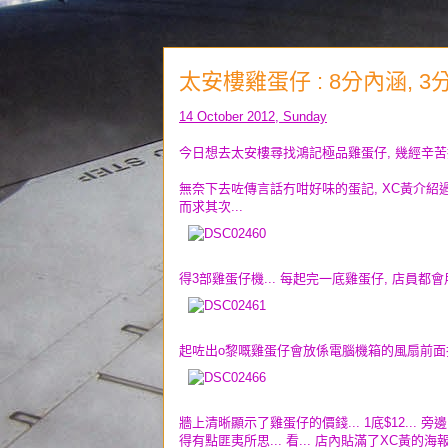
太安樓雞蛋仔 : 8分內涵, 
14 October 2012, Sunday
今日想去太安樓尋找鴻記極品雞蛋仔, 幾經辛苦搵
無奈下去咗傳言話冇咁好味的蛋記, XC黃介紹過
而求其次...
得3部雞蛋仔機... 每起完一底雞蛋仔, 店員
起咗出o黎嘅雞蛋仔會放係
電腦機箱的風扇前面把
牆上清晰顯示了雞蛋仔的價錢... 1底$12...
得有點匪夷所思... 看... 店內貼滿了XC黃的海報.