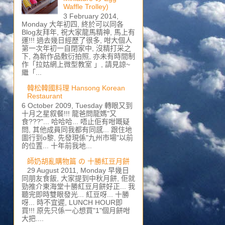
Waffle Trolley)
3 February 2014,
Monday 大年初四, 終於可以同各
Blog友拜年, 祝大家龍馬精神, 馬上有
運!!! 過去幾日經歷了很多, 咁大個人
第一次年初一自閉家中, 沒精打采之
下, 為新作品敷衍拍照, 亦未有時間制
作「拉姑網上微型教室 」, 請見諒~
繼「...
韓松韓國料理 Hansong Korean
Restaurant
6 October 2009, Tuesday 轉眼又到
十月之星叙餐!!! 龍爸問龍媽"又
食???"... 哈哈哈... 唔止佢有咁嘅疑
問, 其他成員同我都有同感... 跟住地
圖行到o黎, 先發現係"九州市場"以前
的位置... 十年前我地...
師奶胡亂購物篇 の 十勝紅豆月餅
29 August 2011, Monday 早幾日
同朋友食飯, 大家提到中秋月餅, 佢就
勁推介東海堂十勝紅豆月餅好正... 我
聽完即時雙眼發光... 紅豆呀... 十勝
呀... 時不宜遲, LUNCH HOUR即
買!!! 原先只係一心想買"1"個月餅咁
大把....