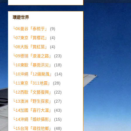
環遊世界
└06曼谷「泰梳乎」
(9)
└07東京「賞櫻花」
(4)
└08大阪「賞紅葉」
(4)
└09德瑞「浪漫之路」
(23)
└10東歐「暴雨洪災」
(18)
└10沖繩「12級颱風」
(14)
└11東京「311地震」
(28)
└12西歐「文藝復興」
(22)
└13澳洲「野生探索」
(27)
└14加國「喜行大溫」
(43)
└14沖繩「婚紗攝影」
(15)
└15台灣「尋找他鄉」
(48)