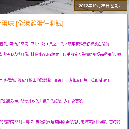
2012年10月25日 星期四
3分蛋味 [全港雞蛋仔測試]
到, 可惜拉晒閘, 只有生財工具之一的木頭車和雞蛋仔模放在閘前...
, 都有D人排吓隊, 排我後面的2位女士似乎都係因為搵唔到極品雞蛋仔, 退
都會用毛掃清走雞蛋仔模上的殘餘物, 確保下一底雞蛋仔每一粒都咁靚仔...
濕氣吹走, 然後才放入有氣孔的紙袋, 入口會更脆...
 旁邊的電鑽有點耐人尋味, 曾聽說觀塘有間
雞蛋仔是用
電鑽來發打
蛋漿, 當時覺
..