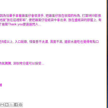
因為怕單手拿著雞蛋仔會很燙手, 把雞蛋仔放在收錢的枱角, 打算9秒9影張
好人地說"放在這裡影嘛", 便把雞蛋仔從紙袋中拿出來, 放在盛紙袋的膠籃上, 有
Thank you便速速閃人...
8成以上, 入口鬆軟, 惜蛋香不太濃, 濕度不高, 邊飲水邊吃也覺得有點口
.
氣騰騰, 深秋時分還可以接受...
舖