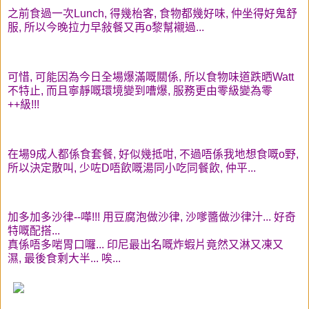
之前食過一次Lunch, 得幾枱客, 食物都幾好味, 仲坐得好鬼舒
服, 所以今晚拉力早敍餐又再o黎幫襯過...
可惜, 可能因為今日全場爆滿嘅關係, 所以食物味道跌晒Watt
不特止, 而且寧靜嘅環境變到嘈爆, 服務更由零級變為零
++級!!!
在場9成人都係食套餐, 好似幾抵咁, 不過唔係我地想食嘅o野,
所以決定散叫, 少咗D唔飲嘅湯同小吃同餐飲, 仲平...
加多加多沙律--嘩!!! 用豆腐泡做沙律, 沙嗲醬做沙律汁... 好奇
特嘅配搭...
真係唔多啱胃口囉... 印尼最出名嘅炸蝦片竟然又淋又凍又
濕, 最後食剩大半... 唉...