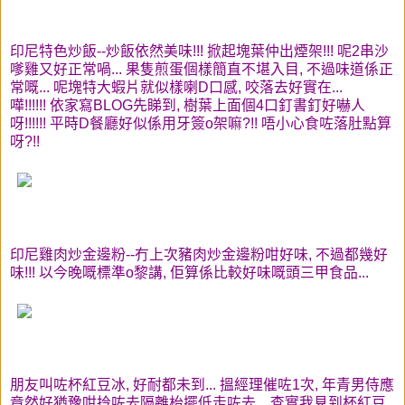
印尼特色炒飯--炒飯依然美味!!! 掀起塊葉仲出煙架!!! 呢2串沙
嗲雞又好正常喎... 果隻煎蛋個樣簡直不堪入目, 不過味道係正
常嘅... 呢塊特大蝦片就似樣喇D口感, 咬落去好實在...
嘩!!!!!! 依家寫BLOG先睇到, 樹葉上面個4口釘書釘好嚇人
呀!!!!!! 平時D餐廳好似係用牙簽o架嘛?!! 唔小心食咗落肚點算
呀?!!
印尼雞肉炒金邊粉--冇上次豬肉炒金邊粉咁好味, 不過都幾好
味!!! 以今晚嘅標準o黎講, 佢算係比較好味嘅頭三甲食品...
朋友叫咗杯紅豆冰, 好耐都未到... 搵經理催咗1次, 年青男侍應
竟然好猶豫咁拎咗去隔離枱擺低走咗去... 查實我見到杯紅豆