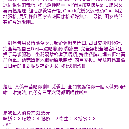
冰同佢個猶豫樣, 我已經揮晒手, 可惜佢都當睇唔到... 結果又
要再搵經理, 經理都覺得奇怪, Check完機又返轉頭Check我
地張枱, 見到杯紅豆冰去咗隔離枱都好無奈... 最後, 朋友終於
有紅豆冰飲喇...
一對年青男女侍應全晚只顧企係廚房門口, 四目交投咁傾計,
完全無視自己D同事踢晒腳跑o黎跑去, 完全無視全場客戶狂
揮手尋求服務... 坐我隔離枱客頂唔順, 拎住餐牌走埋去佢地面
前落單... 落完單佢地繼續原地踏步, 四目交投... 我嘅奇遇真係
日日新鮮!!! 對呢對神奇男女, 我比8個珍!!!
經理, 真係辛苦晒你喇!!! 感覺上, 全間餐廳得你一個人做緊o野
咁... 咁搞法, 真係有三頭六臂都頂唔住啦!!!
是次每人消費約$155元
味道： 3 環境： 4 服務： 2 衛生： 3 抵食： 3
###