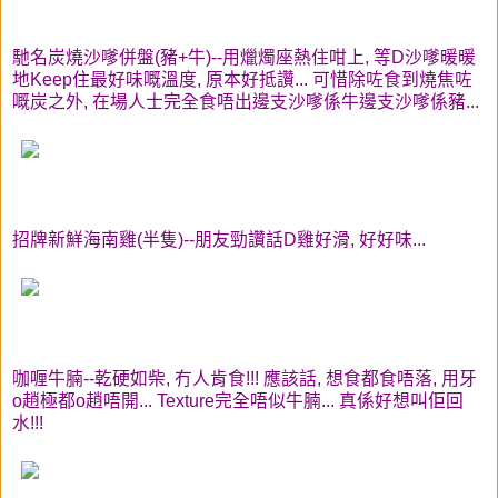
馳名炭燒沙嗲併盤(豬+牛)--用爉燭座熱住咁上, 等D沙嗲暖暖
地Keep住最好味嘅溫度, 原本好抵讚... 可惜除咗食到燒焦咗
嘅炭之外, 在場人士完全食唔出邊支沙嗲係牛邊支沙嗲係豬...
招牌新鮮海南雞(半隻)--朋友勁讚話D雞好滑, 好好味...
咖喱牛腩--乾硬如柴, 冇人肯食!!! 應該話, 想食都食唔落, 用牙
o趙極都o趙唔開... Texture完全唔似牛腩... 真係好想叫佢回
水!!!