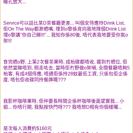
瞳孔放大...
Service可以話比某D茶餐廳更差... 叫個女侍應拎Drink List,
佢On The Way都渺晒嘴, 埋到o黎係背向我地隊個Drink List
埋o黎講"你自己睇!!!"... 我知你係80後, 唔代表我地要受你氣o
架!!!
食完晒o野, 上第2次餐茶果時, 成枱碟都唔收, 擺到冇晒位, 佢
依然當睇唔到, 照走咗去, 當時佢冇野做o架喎, 全間餐廳唔夠5
枱客, 有成4個侍應, 唔通佢係拎28蚊最低工資, 只係包佢企係
度, 唔包佢收碟同拎餐牌嘅???
我影杯咖啡果時, 佢仲要長時間企係杯咖啡後面望實我... 小
姐... 你唔行開, 我點按快門呀??? 我唔想D相有你個樣囉...
是次每人消費約$160元