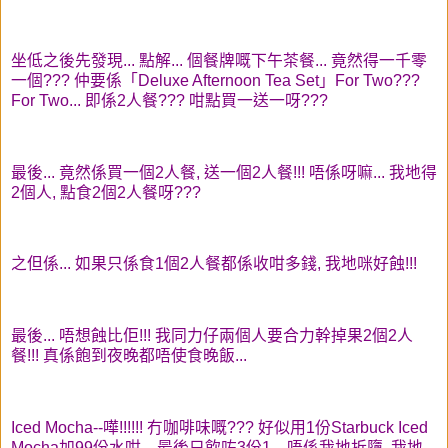
坐低之後先發現... 點解... 個餐牌嘅下午茶餐... 竟然得一千零
一個??? 仲要係「Deluxe Afternoon Tea Set」For Two???
For Two... 即係2人餐??? 咁點買一送一呀???
最後... 竟然係買一個2人餐, 送一個2人餐!!! 唔係呀嘛... 我地得
2個人, 點食2個2人餐呀???
之但係... 如果只係食1個2人餐都係收咁多錢, 我地咪好蝕!!!
最後... 唔想蝕比佢!!! 我同力仔兩個人要合力幹掉果2個2人
餐!!! 真係飽到夜晚都唔使食晚飯...
Iced Mocha--嘩!!!!!! 冇咖啡味嘅??? 好似用1份Starbuck Iced
Mocha加99份水咁... 最後只飲咗3份1... 唔係我地折墮, 我地