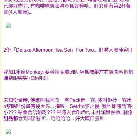
已經好盡力, 冇咖啡味嘅咖啡真係好難啃... 好彩仲有第2杯餐
茶(4人餐嘛)...
2份「Deluxe Afternoon Tea Set」For Two... 好嚇人嘅陣容!!!
我加1隻廋Monkey, 要幹掉呢壇o野, 坐係隔離左右嘅食客個個
睇到眼突突+O晒咀!!!
未知份量時, 侍應叫我地食一客Pack走一客, 我叫佢拎一客出
o黎睇吓份量有幾大先... 捧咗一Set出o黎之後, 我地即時話"咁
小??? 點會食唔晒呀??? 平時去食Buffet, 未計頭盤熱葷, 剩係
甜品都食到3碟啦!!!"... 哈哈哈哈... 好大嘅口氣!!!