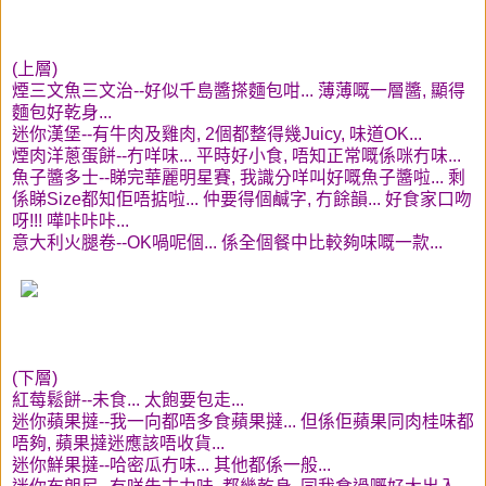
(上層)
煙三文魚三文治--好似千島醬搽麵包咁... 薄薄嘅一層醬, 顯得
麵包好乾身...
迷你漢堡--有牛肉及雞肉, 2個都整得幾Juicy, 味道OK...
煙肉洋蔥蛋餅--冇咩味... 平時好小食, 唔知正常嘅係咪冇味...
魚子醬多士--睇完華麗明星賽, 我識分咩叫好嘅魚子醬啦... 剩
係睇Size都知佢唔掂啦... 仲要得個鹹字, 冇餘韻... 好食家口吻
呀!!! 嘩咔咔咔...
意大利火腿卷--OK喎呢個... 係全個餐中比較夠味嘅一款...
(下層)
紅莓鬆餅--未食... 太飽要包走...
迷你蘋果撻--我一向都唔多食蘋果撻... 但係佢蘋果同肉桂味都
唔夠, 蘋果撻迷應該唔收貨...
迷你鮮果撻--哈密瓜冇味... 其他都係一般...