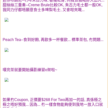
迷你布朗尼--冇咩朱古力味, 都幾乾身, 同我食過嘅好大出入...
甜絲絲三重奏--Creme Brule比較OK, 朱古力毛士都一般OK,
我同力仔都唔願意食士多啤梨毛士, 又會咁夾嘅...
Peach Tea--食到好飽, 再飲多一杯餐飲... 標準茶包, 冇問題...
嘆完茶就要開始攝影練習o架啦~
如果冇Coupon, 正價要$268 For Two再加一的話, 真係極之
極之唔好預我... 因為... 冇一樣食物能夠使到我地一放入口就