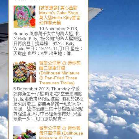
[試食邀請] 美心西餅
Maxim's Cake Shop :
萬人迷Hello Kitty誓言
幻作摩天輪
10 November 2013,
Sunday 風靡萬千女性的萬人迷, 化
名Hello Kitty, "被公開"的私人檔案近
日再度登上搜尋榜... 姓名：Kitty
White 生日：1974年11月1日 星座：
天蠍座 血型：A型 出生地：倫...
微型公仔屋 の 迷你煎
釀三寶車仔檔
(Dollhouse Miniature
の Pan-Fried Three
Treasures Trolley)
5 December 2013, Thursday 學緊
迷你魚蛋車仔檔 時走咗2堂去澳洲旅
行, 回港後拼命跟回進度, 順利於課程
結束前峻工, 都要再多謝一班好同學
關照... 迷你煎釀三寶車仔檔極速跟貼
課程進度, 5月中已經全部做好, 只差
最後一步... 用百膠漿貼實三...
微型公仔屋 の 迷你雞
蛋仔車仔檔 (Dollhouse
Miniature の Egg