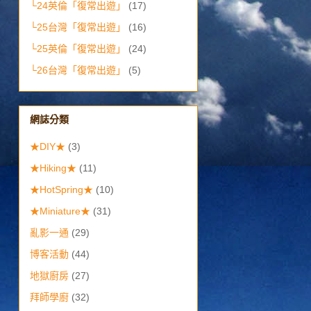
└24英倫「復常出遊」
(17)
└25台灣「復常出遊」
(16)
└25英倫「復常出遊」
(24)
└26台灣「復常出遊」
(5)
網誌分類
★DIY★
(3)
★Hiking★
(11)
★HotSpring★
(10)
★Miniature★
(31)
亂影一通
(29)
博客活動
(44)
地獄廚房
(27)
拜師學廚
(32)