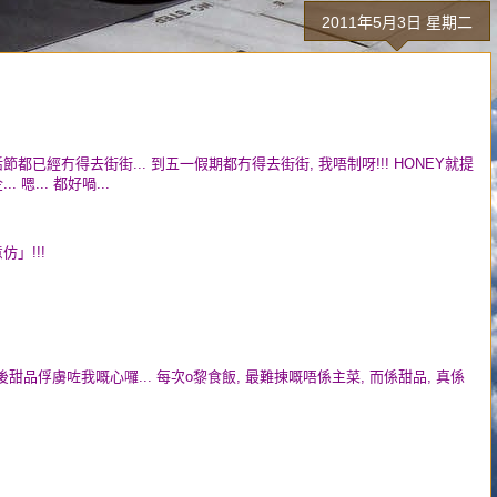
2011年5月3日 星期二
活節都已經冇得去街街... 到五一假期都冇得去街街, 我唔制呀!!! HONEY就提
嗯... 都好喎...
」!!!
飯後甜品俘虜咗我嘅心囉... 每次o黎食飯, 最難揀嘅唔係主菜, 而係甜品, 真係