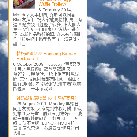
Waffle Trolley)
3 February 2014,
Monday 大年初四, 終於可以同各
Blog友拜年, 祝大家龍馬精神, 馬上有
運!!! 過去幾日經歷了很多, 咁大個人
第一次年初一自閉家中, 沒精打采之
下, 為新作品敷衍拍照, 亦未有時間制
作「拉姑網上微型教室 」, 請見諒~
繼「...
韓松韓國料理 Hansong Korean
Restaurant
6 October 2009, Tuesday 轉眼又到
十月之星叙餐!!! 龍爸問龍媽"又
食???"... 哈哈哈... 唔止佢有咁嘅疑
問, 其他成員同我都有同感... 跟住地
圖行到o黎, 先發現係"九州市場"以前
的位置... 十年前我地...
師奶胡亂購物篇 の 十勝紅豆月餅
29 August 2011, Monday 早幾日
同朋友食飯, 大家提到中秋月餅, 佢就
勁推介東海堂十勝紅豆月餅好正... 我
聽完即時雙眼發光... 紅豆呀... 十勝
呀... 時不宜遲, LUNCH HOUR即
買!!! 原先只係一心想買"1"個月餅咁
大把....