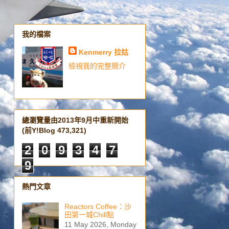
我的檔案
Kenmerry 拉姑
檢視我的完整簡介
總瀏覽量由2013年9月中重新開始
(前Y!Blog 473,321)
2
0
9
3
4
7
9
熱門文章
Reactors Coffee：沙
田第一城Chill點
11 May 2026, Monday