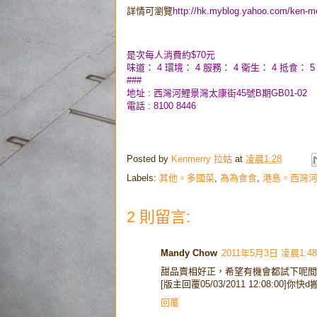
詳情可瀏覽
http://hk.myblog.yahoo.com/ken-me
是次每人消費約$70元
味道： 4 環境： 4 服務： 4 衛生： 4 抵食： 5
###
地址 : 西灣河鯉景灣太康街45號B期GB01-02
電話 : 8100 8446
Posted by
Kenmerry 拉姑
at
凌晨1:28
Labels:
其他。多國菜
,
為為食食
,
港島。西灣
2 則留言:
Mandy Chow
2011年5月3日 凌晨1:48
甜品賣相好正，希望有機會都試下呢間
[版主回覆05/03/2011 12:08:0
回覆