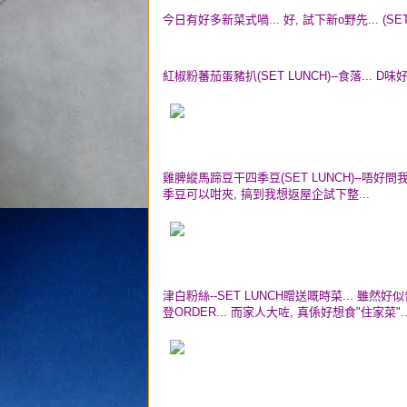
今日有好多新菜式喎... 好, 試下新o野先... (SET
紅椒粉蕃茄蛋豬扒(SET LUNCH)--食落... D味
雞脾縱馬蹄豆干四季豆(SET LUNCH)--唔好
季豆可以咁夾, 搞到我想返屋企試下整...
津白粉絲--SET LUNCH贈送嘅時菜... 雖然好
登ORDER... 而家人大咗, 真係好想食"住家菜"..