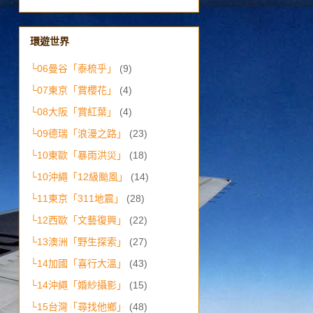
環遊世界
└06曼谷「泰梳乎」
(9)
└07東京「賞櫻花」
(4)
└08大阪「賞紅葉」
(4)
└09德瑞「浪漫之路」
(23)
└10東歐「暴雨洪災」
(18)
└10沖繩「12級颱風」
(14)
└11東京「311地震」
(28)
└12西歐「文藝復興」
(22)
└13澳洲「野生探索」
(27)
└14加國「喜行大溫」
(43)
└14沖繩「婚紗攝影」
(15)
└15台灣「尋找他鄉」
(48)