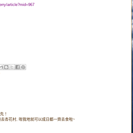
rry/article?mid=967
河
先！
0]你快d搬去杏花村, 咁我地就可以成日都一齊去食啦~