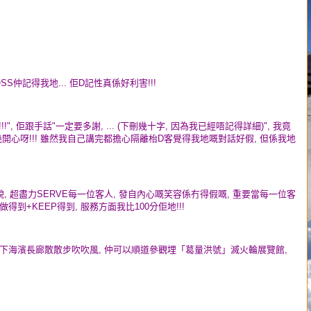
S仲記得我地... 佢D記性真係好利害!!!
!!", 佢跟手話"一定要多謝, ... (下刪幾十字, 因為我已經唔記得詳細)", 我竟
笑得幾開心呀!!! 雖然我自己講完都擔心隔離枱D客覺得我地嘅對話好假, 但係我地
, 超盡力SERVE每一位客人, 發自內心嘅笑容係冇得假嘅, 重要當每一位客
到+KEEP得到, 服務方面我比100分佢地!!!
下海濱長廊散散步吹吹風, 仲可以順道參觀埋
「葛量洪號」滅火輪展覽館
,