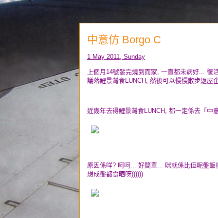
中意仿 Borgo C
1 May 2011, Sunday
上個月14號發完燒到而家, 一直都未病好... 復
議落鯉景灣食LUNCH, 然後可以慢慢散步返屋企... 
近幾年去得鯉景灣食LUNCH, 都一定係去「中意仿
原因係咩? 呵呵... 好簡單... 咪就係比佢呢盤
想成盤都食晒呀))))))