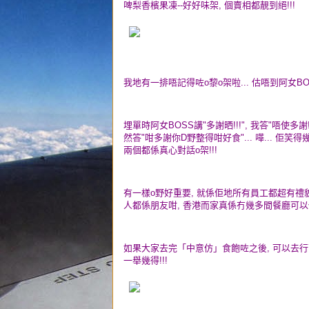
啤梨香檳果凍--好好味架, 個賣相都靚到絕!!!
我地有一排唔記得咗o黎o架啦... 估唔到阿女BOS
埋單時阿女BOSS講"多謝晒!!!", 我答"唔使多謝!
然答"咁多謝你D野整得咁好食"... 嘩... 佢
兩個都係真心對話o架!!!
有一樣o野好重要, 就係佢地所有員工都超有禮貌
人都係朋友咁, 香港而家真係冇幾多間餐廳可以做得
如果大家去完「中意仿」食飽咗之後, 可以去行
一舉幾得!!!