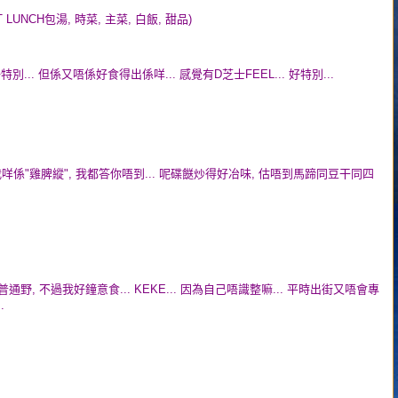
 LUNCH包湯, 時菜, 主菜, 白飯, 甜品)
好特別... 但係又唔係好食得出係咩... 感覺有D芝士FEEL... 好特別...
問我咩係"雞脾縱", 我都答你唔到... 呢碟餸炒得好冶味, 估唔到馬蹄同豆干同四
似普通野, 不過我好鐘意食... KEKE... 因為自己唔識整嘛... 平時出街又唔會專
.