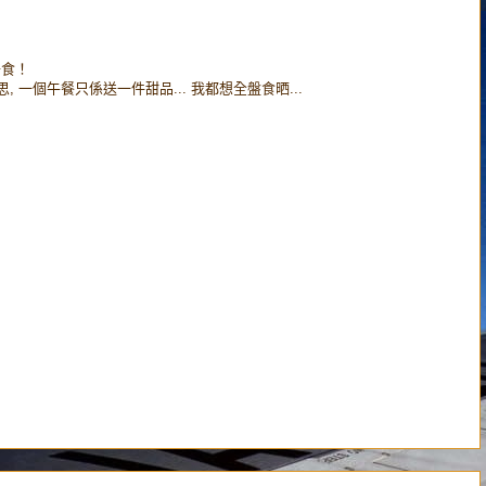
去食！
]唔好意思, 一個午餐只係送一件甜品... 我都想全盤食晒...