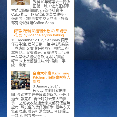
難得10年都唔去一轉沙
田第一城，做完正經事
當然要順便搵間Cafe飲杯啡食件
Cake啦……個商場都幾舊式建築，
低密度，2層高有中空大花園，好彩
都有間似樣嘅Coffee Shop……
[著數活動] 彩繪瑞士卷 の 聖誕雪
花 @ by Joanne stylish baking
15 December 2012, Saturday 同學
仔買牛油, 居然買到... 抽中咗彩繪瑞
士卷班!!! 又會咁好運嘅?!! 嘻嘻... 帶
挈埋我... 又有得玩, 又有得食... 我第
一次學做彩繪蛋卷咋, 心情好興奮
呀!!! 未上堂前發生咗d小插曲... 事
緣... 我地...
金東大小廚 Kam Tung
Kitchen : 點解會咁多人
幫襯
3 January 2014,
Friday 星期日就開學
喇, 今晚放工要去筲箕灣報名, 坐巴士
過去, 報完名, 再坐叮叮去東大街搵
食... 之前次次路過金東大都見佢座無
虛席, 想試佢的煲仔飯好耐, 但每次天
氣都唔凍, 唯有打消念頭... 今日攝氏
十幾度, 啱食啦~~~ ...