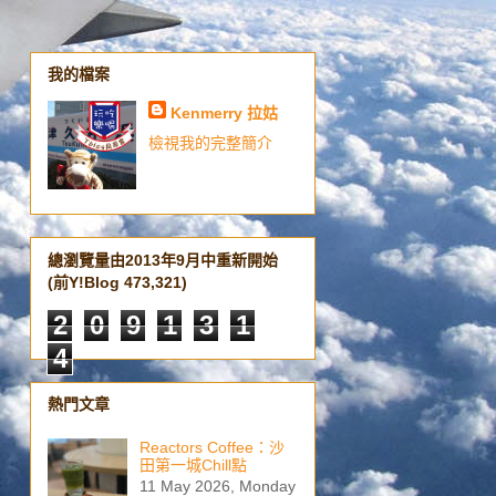
我的檔案
Kenmerry 拉姑
檢視我的完整簡介
總瀏覽量由2013年9月中重新開始
(前Y!Blog 473,321)
2
0
9
1
3
1
4
熱門文章
Reactors Coffee：沙
田第一城Chill點
11 May 2026, Monday