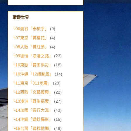
環遊世界
└06曼谷「泰梳乎」
(9)
└07東京「賞櫻花」
(4)
└08大阪「賞紅葉」
(4)
└09德瑞「浪漫之路」
(23)
└10東歐「暴雨洪災」
(18)
└10沖繩「12級颱風」
(14)
└11東京「311地震」
(28)
└12西歐「文藝復興」
(22)
└13澳洲「野生探索」
(27)
└14加國「喜行大溫」
(43)
└14沖繩「婚紗攝影」
(15)
└15台灣「尋找他鄉」
(48)