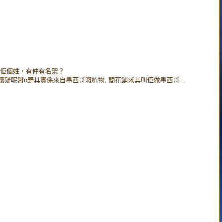
佢個姓，有仲有名架？
00]我極度懷疑呢盤o野其實係來自墨西哥嘅植物, 間花鋪求其叫佢做墨西哥...