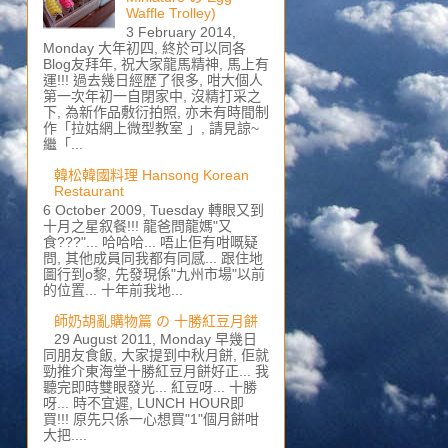
Waffle Trolley)
3 February 2014,
Monday 大年初四, 終於可以同各
Blog友拜年, 祝大家龍馬精神, 馬上有
運!!! 過去幾日經歷了很多, 咁大個人
第一次年初一自閉家中, 沒精打采之
下, 為新作品敷衍拍照, 亦未有時間制
作「拉姑網上微型教室 」, 請見諒~
繼「...
韓松韓國料理 Hansong Korean
Restaurant
6 October 2009, Tuesday 轉眼又到
十月之星叙餐!!! 龍爸問龍媽"又
食???"... 哈哈哈... 唔止佢有咁嘅疑
問, 其他成員同我都有同感... 跟住地
圖行到o黎, 先發現係"九州市場"以前
的位置... 十年前我地...
師奶胡亂購物篇 の 十勝紅豆月餅
29 August 2011, Monday 早幾日
同朋友食飯, 大家提到中秋月餅, 佢就
勁推介東海堂十勝紅豆月餅好正... 我
聽完即時雙眼發光... 紅豆呀... 十勝
呀... 時不宜遲, LUNCH HOUR即
買!!! 原先只係一心想買"1"個月餅咁
大把....