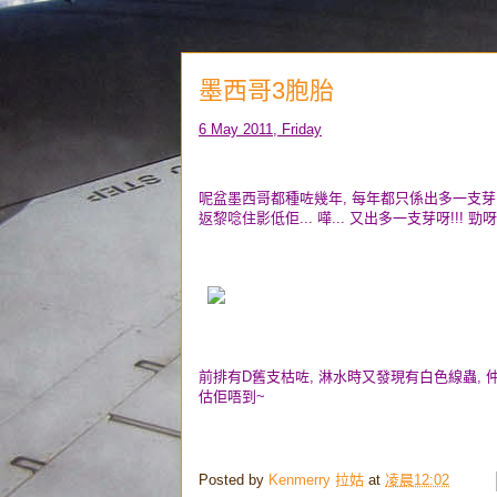
墨西哥3胞胎
6 May 2011, Friday
呢盆墨西哥都種咗幾年, 每年都只係出多一支芽...
返黎唸住影低佢... 嘩... 又出多一支芽呀!!! 勁呀!!
前排有D舊支枯咗, 淋水時又發現有白色線蟲, 
估佢唔到~
Posted by
Kenmerry 拉姑
at
凌晨12:02