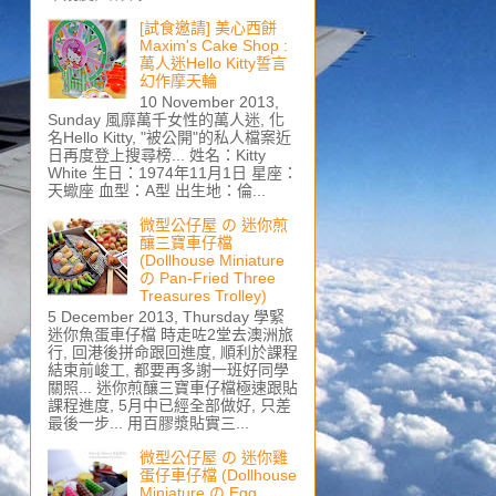
[試食邀請] 美心西餅
Maxim's Cake Shop :
萬人迷Hello Kitty誓言
幻作摩天輪
10 November 2013,
Sunday 風靡萬千女性的萬人迷, 化
名Hello Kitty, "被公開"的私人檔案近
日再度登上搜尋榜... 姓名：Kitty
White 生日：1974年11月1日 星座：
天蠍座 血型：A型 出生地：倫...
微型公仔屋 の 迷你煎
釀三寶車仔檔
(Dollhouse Miniature
の Pan-Fried Three
Treasures Trolley)
5 December 2013, Thursday 學緊
迷你魚蛋車仔檔 時走咗2堂去澳洲旅
行, 回港後拼命跟回進度, 順利於課程
結束前峻工, 都要再多謝一班好同學
關照... 迷你煎釀三寶車仔檔極速跟貼
課程進度, 5月中已經全部做好, 只差
最後一步... 用百膠漿貼實三...
微型公仔屋 の 迷你雞
蛋仔車仔檔 (Dollhouse
Miniature の Egg