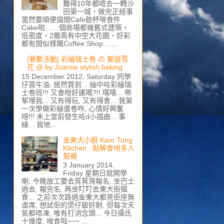
難得10年都唔去一轉沙
田第一城，做完正經事
當然要順便搵間Cafe飲杯啡食件
Cake啦……個商場都幾舊式建築，
低密度，2層高有中空大花園，好彩
都有間似樣嘅Coffee Shop……
[著數活動] 彩繪瑞士卷 の 聖誕雪
花 @ by Joanne stylish baking
15 December 2012, Saturday 同學
仔買牛油, 居然買到... 抽中咗彩繪瑞
士卷班!!! 又會咁好運嘅?!! 嘻嘻... 帶
挈埋我... 又有得玩, 又有得食... 我第
一次學做彩繪蛋卷咋, 心情好興奮
呀!!! 未上堂前發生咗d小插曲... 事
緣... 我地...
金東大小廚 Kam Tung
Kitchen : 點解會咁多人
幫襯
3 January 2014,
Friday 星期日就開學
喇, 今晚放工要去筲箕灣報名, 坐巴士
過去, 報完名, 再坐叮叮去東大街搵
食... 之前次次路過金東大都見佢座無
虛席, 想試佢的煲仔飯好耐, 但每次天
氣都唔凍, 唯有打消念頭... 今日攝氏
十幾度, 啱食啦~~~ ...