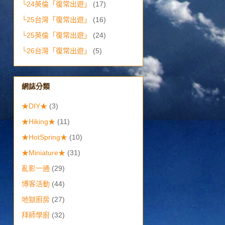
└24英倫「復常出遊」
(17)
└25台灣「復常出遊」
(16)
└25英倫「復常出遊」
(24)
└26台灣「復常出遊」
(5)
網誌分類
★DIY★
(3)
★Hiking★
(11)
★HotSpring★
(10)
★Miniature★
(31)
亂影一通
(29)
博客活動
(44)
地獄廚房
(27)
拜師學廚
(32)