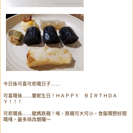
今日係可喜可悲嘅日子……
可喜嘅係……暈妮生日！ＨＡＰＰＹ ＢＩＲＴＨＤＡ
Ｙ！！！
可悲嘅係……龍媽跌親！唉，跌親可大可小，食飯嘅野好閒
嘅啫，最多咪改期囉～