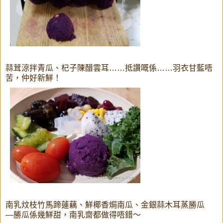
蒜茸涼拌青瓜、杞子陳醋雲耳……抵讚嘅係……羽衣甘藍唔
苦，仲好新鮮！
南乳炆枝竹馬蹄蓮藕、鮮椰香焗南瓜、金銀蒜木耳蒸勝瓜
—勝瓜係幾鮮甜，南乳齋都做得唔錯～