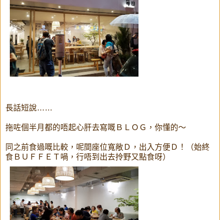
長話短說……
拖咗個半月都的唔起心肝去寫嘅ＢＬＯＧ，你懂的～
同之前食過嘅比較，呢間座位寬敞Ｄ，出入方便Ｄ！（始終
食ＢＵＦＦＥＴ喎，行唔到出去拎野又點食呀）