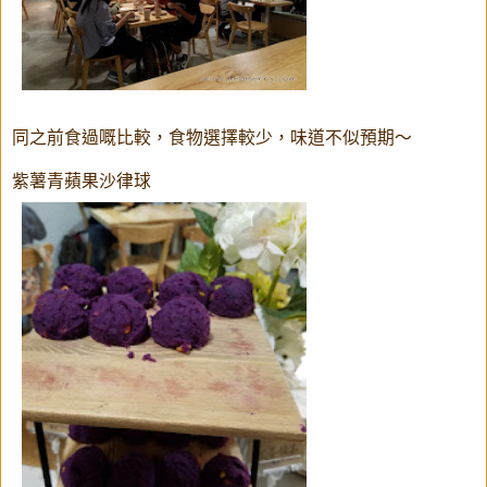
同之前食過嘅比較，食物選擇較少，味道不似預期～
紫薯青蘋果沙律球