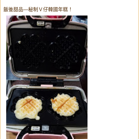
飯後甜品—秘制Ｖ仔韓國年糕！