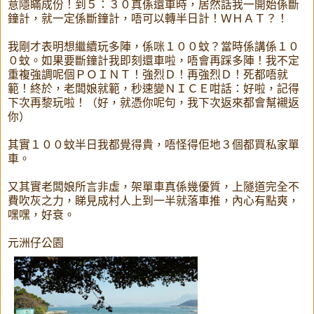
意隱瞞成份！到５：３０真係還車時，居然話我一開始係斷
鐘計，就一定係斷鐘計，唔可以轉半日計！ＷＨＡＴ？！
我剛才表明想繼續玩多陣，係咪１００蚊？當時係講係１０
０蚊。如果要斷鐘計我即刻還車啦，唔會再踩多陣！我不定
重複強調呢個ＰＯＩＮＴ！強烈Ｄ！再強烈Ｄ！死都唔就
範！終於，老闆娘就範，秒速變ＮＩＣＥ咁話：好啦，記得
下次再黎玩啦！（好，就憑你呢句，我下次返來都會幫襯返
你）
其實１００蚊半日我都覺得貴，唔怪得佢地３個都買私家單
車。
又其實老闆娘所言非虛，架單車真係幾優質，上隧道完全不
費吹灰之力，睇見成村人上到一半就落車推，內心有點爽，
嘿嘿，好衰。
元洲仔公園