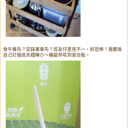
食午餐先？定踩單車先？班友仔意見不一，好恐怖！我都係
自己打個底先穩陣Ｄ～橫掂早咗到習合點。