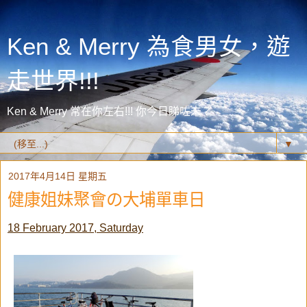
Ken & Merry 為食男女，遊
走世界!!!
Ken & Merry 常在你左右!!! 你今日睇咗未？
▼
2017年4月14日 星期五
健康姐妹聚會の大埔單車日
18 February 2017, Saturday