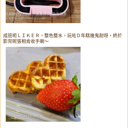
成班呃ＬＩＫＥＲ，整色整水，玩咗Ｄ年糕幾鬼耐呀，終於
影完呢張相肯收手喇～