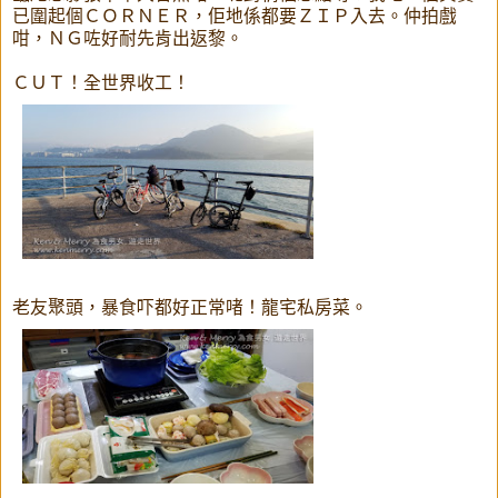
已圍起個ＣＯＲＮＥＲ，佢地係都要ＺＩＰ入去。仲拍戲
咁，ＮＧ咗好耐先肯出返黎。
ＣＵＴ！全世界收工！
老友聚頭，暴食吓都好正常啫！龍宅私房菜。