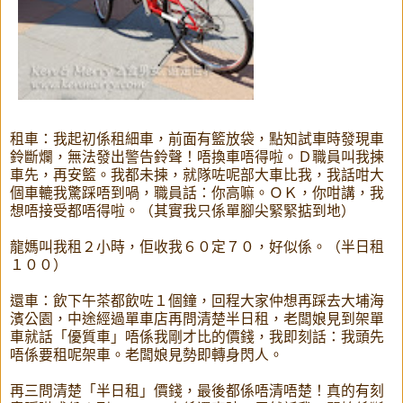
租車：我起初係租細車，前面有籃放袋，點知試車時發現車
鈴斷爛，無法發出警告鈴聲！唔換車唔得啦。Ｄ職員叫我揀
車先，再安籃。我都未揀，就隊咗呢部大車比我，我話咁大
個車轆我驚踩唔到喎，職員話：你高嘛。ＯＫ，你咁講，我
想唔接受都唔得啦。（其實我只係單腳尖緊緊掂到地）
龍媽叫我租２小時，佢收我６０定７０，好似係。（半日租
１００）
還車：飲下午茶都飲咗１個鐘，回程大家仲想再踩去大埔海
濱公園，中途經過單車店再問清楚半日租，老闆娘見到架單
車就話「優質車」唔係我剛才比的價錢，我即刻話：我頭先
唔係要租呢架車。老闆娘見勢即轉身閃人。
再三問清楚「半日租」價錢，最後都係唔清唔楚！真的有刻