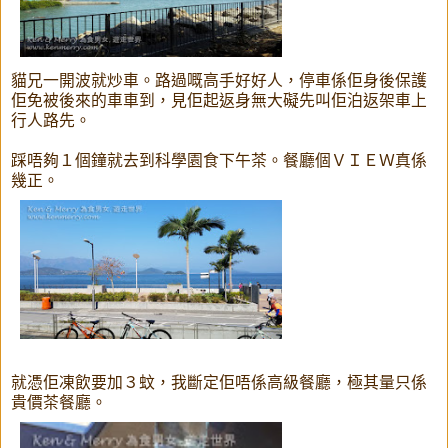
貓兄一開波就炒車。路過嘅高手好好人，停車係佢身後保護
佢免被後來的車車到，見佢起返身無大礙先叫佢泊返架車上
行人路先。
踩唔夠１個鐘就去到科學園食下午茶。餐廳個ＶＩＥＷ真係
幾正。
就憑佢凍飲要加３蚊，我斷定佢唔係高級餐廳，極其量只係
貴價茶餐廳。