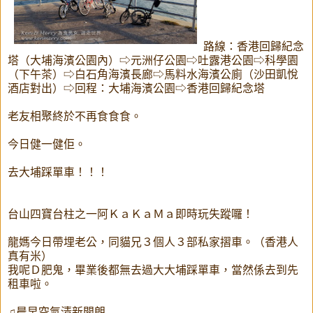
路線：香港回歸紀念
塔（大埔海濱公園內）⇨元洲仔公園⇨吐露港公園⇨科學園
（下午茶）⇨白石角海濱長廊⇨馬料水海濱公廁（沙田凱悅
酒店對出）⇨回程：大埔海濱公園⇨香港回歸紀念塔
老友相聚終於不再食食食。
今日健一健佢。
去大埔踩單車！！！
台山四寶台柱之一阿ＫａＫａＭａ即時玩失蹤囉！
龍媽今日帶埋老公，同貓兄３個人３部私家摺車。（香港人
真有米）
我呢Ｄ肥鬼，畢業後都無去過大大埔踩單車，當然係去到先
租車啦。
♫晨早空氣清新開朗