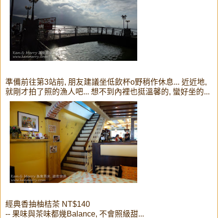
準備前往第3站前, 朋友建議坐低飲杯o野稍作休息... 近近地,
就剛才拍了照的漁人吧... 想不到內裡也挺溫馨的, 蠻好坐的...
經典香抽柚桔茶 NT$140
-- 果味與茶味都幾Balance, 不會照級甜...