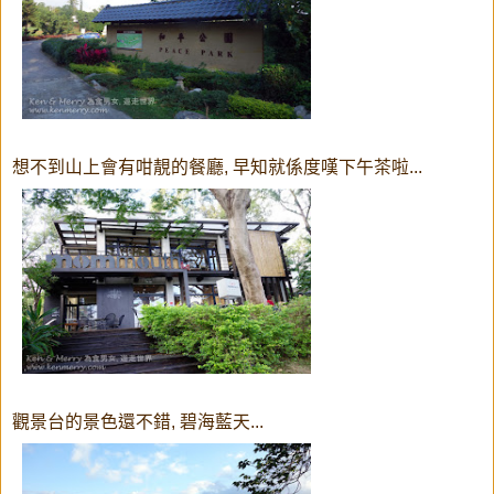
想不到山上會有咁靚的餐廳, 早知就係度嘆下午茶啦...
觀景台的景色還不錯, 碧海藍天...