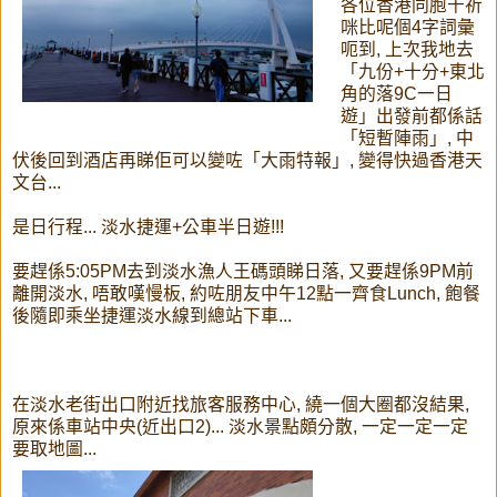
各位香港同胞千祈
咪比呢個4字詞彙
呃到, 上次我地去
「九份+十分+東北
角的落9C一日
遊」出發前都係話
「短暫陣雨」, 中
伏後回到酒店再睇佢可以變咗「大雨特報」, 變得快過香港天
文台...
是日行程... 淡水捷運+公車半日遊!!!
要趕係5:05PM去到淡水漁人王碼頭睇日落, 又要趕係9PM前
離開淡水, 唔敢嘆慢板, 約咗朋友中午12點一齊食Lunch, 飽餐
後隨即乘坐捷運淡水線到總站下車...
在淡水老街出口附近找旅客服務中心, 繞一個大圈都沒結果,
原來係車站中央(近出口2)... 淡水景點頗分散, 一定一定一定
要取地圖...