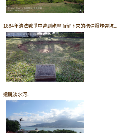
1884年清法戰爭中遭到砲擊而留下來的砲彈爆炸彈坑...
遠眺淡水河...