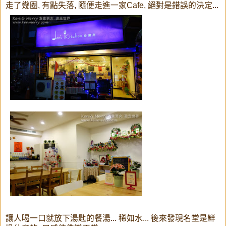
走了幾圈, 有點失落, 隨便走進一家Cafe, 絕對是錯誤的決定...
讓人喝一口就放下湯匙的餐湯... 稀如水... 後來發現名堂是鮮