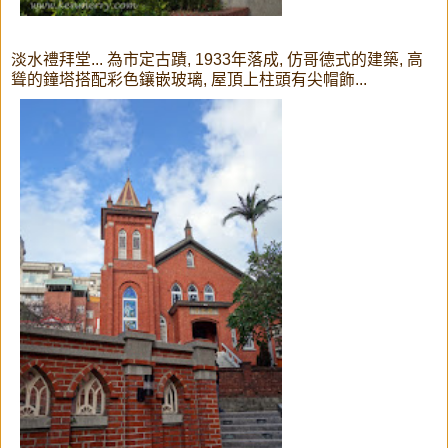
淡水禮拜堂... 為市定古蹟, 1933年落成, 仿哥德式的建築, 高
聳的鐘塔搭配彩色鑲嵌玻璃, 屋頂上柱頭有尖帽飾...