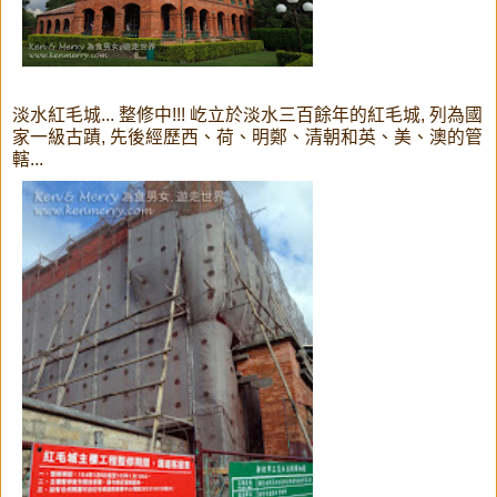
淡水紅毛城... 整修中!!! 屹立於淡水三百餘年的紅毛城, 列為國
家一級古蹟, 先後經歷西、荷、明鄭、清朝和英、美、澳的管
轄...