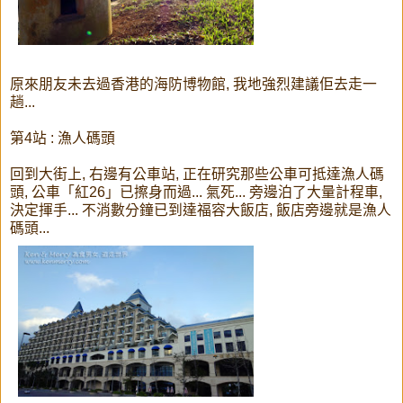
原來朋友未去過香港的海防博物館, 我地強烈建議佢去走一
趟...
第4站 : 漁人碼頭
回到大街上, 右邊有公車站, 正在研究那些公車可抵達漁人碼
頭, 公車「紅26」已擦身而過... 氣死... 旁邊泊了大量計程車,
決定揮手... 不消數分鐘已到達福容大飯店, 飯店旁邊就是漁人
碼頭...