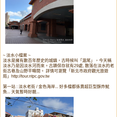
~ 淡水小檔案 ~
淡水是擁有數百年歷史的城鎮，古時候叫「滬尾」，今天稱
淡水乃是因淡水河而來。古蹟保存就有29處, 散落在淡水的老
街古巷及山野平疇間。 詳情可瀏覽「新北市政府觀光旅遊
局」http://tour.ntpc.gov.tw
第一站 : 淡水老街 / 金色海岸... 好多檔都係賣超巨型酥炸魷
魚... 天氣暫時好靚...