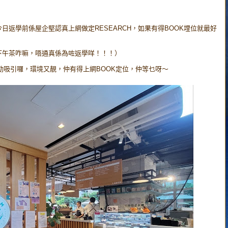
返學前係屋企堅認真上網做定RESEARCH，如果有得BOOK埋位就最好
下午茶咋嘛，唔通真係為咗返學咩！！！）
相食物勁吸引囉，環境又靚，仲有得上網BOOK定位，仲等乜呀～