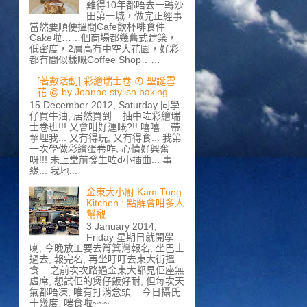
難得10年都唔去一轉沙
田第一城，做完正經事
當然要順便搵間Cafe飲杯啡食件
Cake啦……個商場都幾舊式建築，
低密度，2層高有中空大花園，好彩
都有間似樣嘅Coffee Shop……
[著數活動] 彩繪瑞士卷 の 聖誕雪
花 @ by Joanne stylish baking
15 December 2012, Saturday 同學
仔買牛油, 居然買到... 抽中咗彩繪瑞
士卷班!!! 又會咁好運嘅?!! 嘻嘻... 帶
挈埋我... 又有得玩, 又有得食... 我第
一次學做彩繪蛋卷咋, 心情好興奮
呀!!! 未上堂前發生咗d小插曲... 事
緣... 我地...
金東大小廚 Kam Tung
Kitchen : 點解會咁多人
幫襯
3 January 2014,
Friday 星期日就開學
喇, 今晚放工要去筲箕灣報名, 坐巴士
過去, 報完名, 再坐叮叮去東大街搵
食... 之前次次路過金東大都見佢座無
虛席, 想試佢的煲仔飯好耐, 但每次天
氣都唔凍, 唯有打消念頭... 今日攝氏
十幾度, 啱食啦~~~ ...