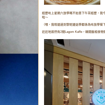
經歷咗上星期六放學嘅不如意下午茶經歷，我今日
啦～
（喂，我咁遠過到黎呢邊返學都係為咗放學餐
近近地居然有2間Lagom Kaffe，睇開飯