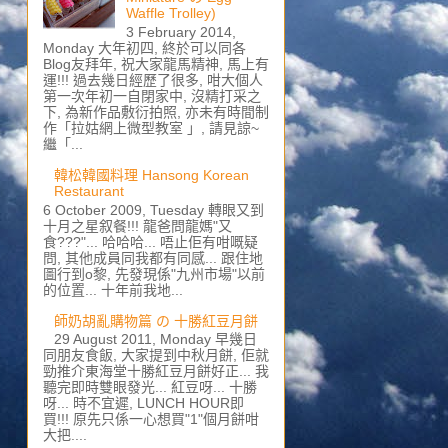
Waffle Trolley)
3 February 2014,
Monday 大年初四, 終於可以同各
Blog友拜年, 祝大家龍馬精神, 馬上有
運!!! 過去幾日經歷了很多, 咁大個人
第一次年初一自閉家中, 沒精打采之
下, 為新作品敷衍拍照, 亦未有時間制
作「拉姑網上微型教室 」, 請見諒~
繼「...
韓松韓國料理 Hansong Korean
Restaurant
6 October 2009, Tuesday 轉眼又到
十月之星叙餐!!! 龍爸問龍媽"又
食???"... 哈哈哈... 唔止佢有咁嘅疑
問, 其他成員同我都有同感... 跟住地
圖行到o黎, 先發現係"九州市場"以前
的位置... 十年前我地...
師奶胡亂購物篇 の 十勝紅豆月餅
29 August 2011, Monday 早幾日
同朋友食飯, 大家提到中秋月餅, 佢就
勁推介東海堂十勝紅豆月餅好正... 我
聽完即時雙眼發光... 紅豆呀... 十勝
呀... 時不宜遲, LUNCH HOUR即
買!!! 原先只係一心想買"1"個月餅咁
大把....