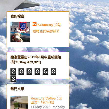
我的檔案
Kenmerry 拉姑
檢視我的完整簡介
總瀏覽量由2013年9月中重新開始
(前Y!Blog 473,321)
2
0
9
0
6
8
3
熱門文章
Reactors Coffee：沙
田第一城Chill點
11 May 2026, Monday