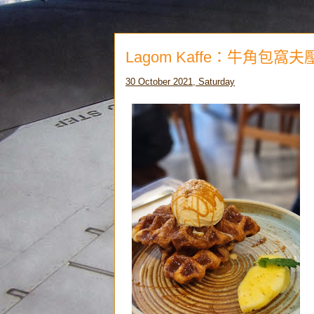
Lagom Kaffe：牛角包窩
30 October 2021, Saturday