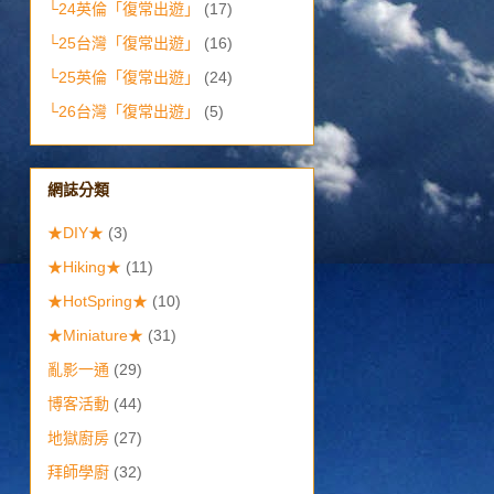
└24英倫「復常出遊」
(17)
└25台灣「復常出遊」
(16)
└25英倫「復常出遊」
(24)
└26台灣「復常出遊」
(5)
網誌分類
★DIY★
(3)
★Hiking★
(11)
★HotSpring★
(10)
★Miniature★
(31)
亂影一通
(29)
博客活動
(44)
地獄廚房
(27)
拜師學廚
(32)