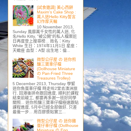
[試食邀請] 美心西餅
Maxim's Cake Shop :
萬人迷Hello Kitty誓言
幻作摩天輪
10 November 2013,
Sunday 風靡萬千女性的萬人迷, 化
名Hello Kitty, "被公開"的私人檔案近
日再度登上搜尋榜... 姓名：Kitty
White 生日：1974年11月1日 星座：
天蠍座 血型：A型 出生地：倫...
微型公仔屋 の 迷你煎
釀三寶車仔檔
(Dollhouse Miniature
の Pan-Fried Three
Treasures Trolley)
5 December 2013, Thursday 學緊
迷你魚蛋車仔檔 時走咗2堂去澳洲旅
行, 回港後拼命跟回進度, 順利於課程
結束前峻工, 都要再多謝一班好同學
關照... 迷你煎釀三寶車仔檔極速跟貼
課程進度, 5月中已經全部做好, 只差
最後一步... 用百膠漿貼實三...
微型公仔屋 の 迷你雞
蛋仔車仔檔 (Dollhouse
Miniature の Egg