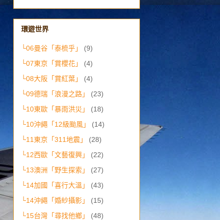
環遊世界
└06曼谷「泰梳乎」
(9)
└07東京「賞櫻花」
(4)
└08大阪「賞紅葉」
(4)
└09德瑞「浪漫之路」
(23)
└10東歐「暴雨洪災」
(18)
└10沖繩「12級颱風」
(14)
└11東京「311地震」
(28)
└12西歐「文藝復興」
(22)
└13澳洲「野生探索」
(27)
└14加國「喜行大溫」
(43)
└14沖繩「婚紗攝影」
(15)
└15台灣「尋找他鄉」
(48)