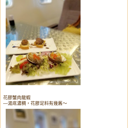
花膠蟹肉龍蝦
—湯底濃稠，花膠足料有幾舊～