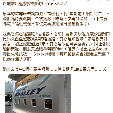
以放監出返黎擦餐飽啦，Yo～🎉🎉🎉
原本約咗尋晚去銅鑼灣幸福班戟，我2星期前上網訂定位，不
過佢臨時要改期，今次無緣，唯有下次再訂過啦。（下次要
睇咗幸福班戟邊日有位先再決定邊日出黎食飯🤣）
我係香港已經變咗1個遊客，之前仲要係尖沙咀九龍公園門口
比馬來西亞遊客質疑我唔熟路，真心唔知香港而家邊樹有好
野食！加上減肥超過1年，真心唔敢留意美食資訊，同社會脫
晒節架啦！朋友又放晒手叫我Plan，唯有向黏土之友Group
發出求救訊號！（📣📣📣喂喂！有咩餐廳適合2個老友聚舊？
Budget每人3百）
黏土友其中1個推薦幾吸引……係影相呃LIKE果方面……🤣