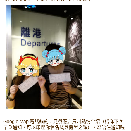
Google Map 電話錯的，見餐廳店員咁熱情介紹（話咩下次
早Ｄ通知，可以印埋你個名嘅登機證之類），忍唔住通知咗