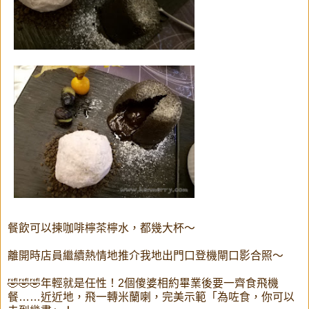
餐飲可以揀咖啡檸茶檸水，都幾大杯～
離開時店員繼續熱情地推介我地出門口登機閘口影合照～
🤣🤣🤣年輕就是任性！2個傻婆相約畢業後要一齊食飛機
餐……近近地，飛一轉米蘭喇，完美示範「為咗食，你可以