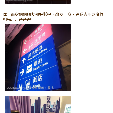
嘩，而家個個朋友都好影得，龍友上身，等我去朋友度偷吓
相先……🤣🤣🤣