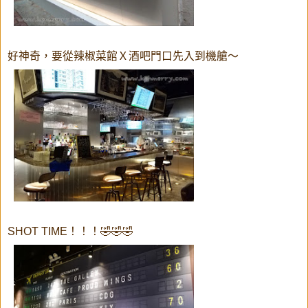
好神奇，要從辣椒菜館Ｘ酒吧門口先入到機艙～
SHOT TIME！！！🤣🤣🤣