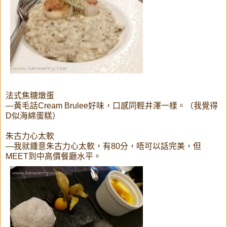
法式焦糖燉蛋
—黃毛話Cream Brulee好味，口感同輕井澤一樣。（我覺得
D似海綿蛋糕）
朱古力心太軟
—我就鍾意朱古力心太軟，有80分，唔可以話完美，但
MEET到中高價餐廳水平。