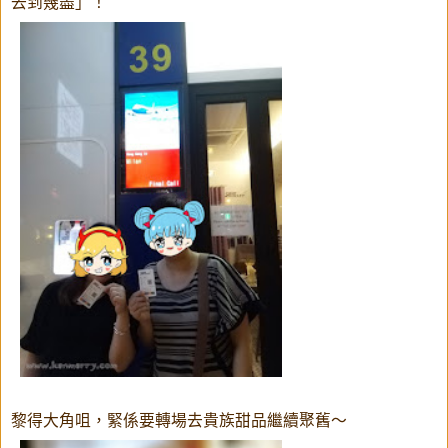
去到幾盡」！
黎得大角咀，緊係要轉場去貴族甜品繼續聚舊～