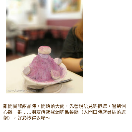
離開貴族甜品時，開始落大雨，先發現唔見咗把遮，嚇到個
心離一離……朋友醒起我漏咗係餐廳（入門口時店員插落遮
架），好彩拎得返啫～