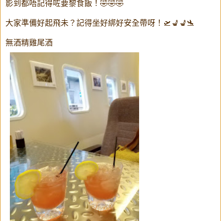
影到都唔記得咗要黎食飯！🤣🤣🤣
大家準備好起飛未？記得坐好綁好安全帶呀！🛫💺💺🛬
無酒精雞尾酒