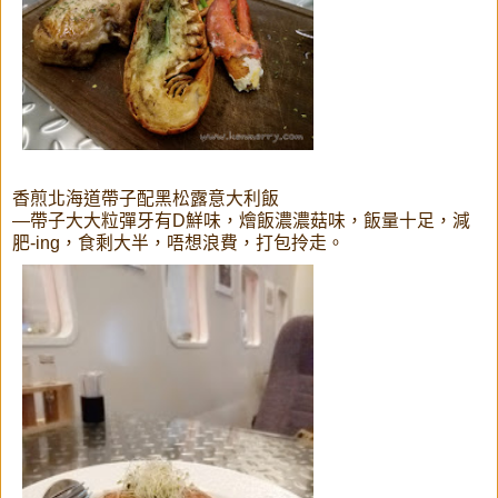
香煎北海道帶子配黑松露意大利飯
—帶子大大粒彈牙有D鮮味，燴飯濃濃菇味，飯量十足，減
肥-ing，食剩大半，唔想浪費，打包拎走。