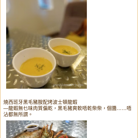
燒西班牙黑毛豬胺配烤波士頓龍蝦
—龍蝦無乜味肉質偏乾，黑毛豬爽軟唔乾柴柴，個醬……唔
沾都無所謂。