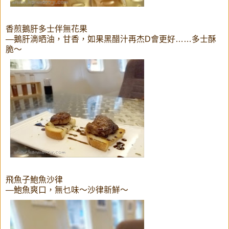
香煎鵝肝多士伴無花果
—鵝肝滴晒油，甘香，如果黑醋汁再杰D會更好……多士酥
脆～
飛魚子鮑魚沙律
—鮑魚爽口，無乜味～沙律新鮮～