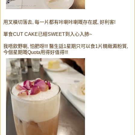
用叉橫切落去, 每一片都有咔喇咔喇嘅存在感, 好利害!
單食CUT CAKE已經SWEET到入心入肺~
我唔飲野喇, 怕肥呀!!! 醫生話1星期只可以食1片精緻澱粉質,
今個星期嘅Quota用得好值得!!!