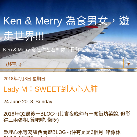
Ken & Merry 為食男女，遊
走世界!!!
Ken & Merry 常在你左右!!! 你今日睇咗未？
▼
2018年7月8日 星期日
Lady M：SWEET到入心入肺
24 June 2018, Sunday
2018年Q2最後一BLOG~ (其實夜晚仲有一餐街坊菜館, 但影
得三兩張相, 算吧啦, 懶呀)
疊埋心水等寫紐西蘭遊BLOG~ (仲有足足3個月, 啫係休