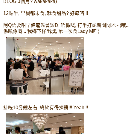
BLOG 3個月? wakakaka)
12點半, 早餐都未食, 就食甜品? 好癲啫!!!
阿Q話要咁早條龍先會短D, 唔係嘅, 打半打蛇餅閒閒地~ (哦...
係嘅係嘅... 我鄉下仔出城, 第一次食Lady M咋)
排咗10分鐘左右, 終於有得揀餅!!! Yeah!!!