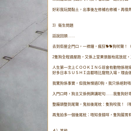
好彩我玩開黏土，出事後左修補右修補，再借
3）衛生問題
話說回頭……
去到佢屋企門口，一襟鐘，瘋狂🐕🐕狗吠聲！
2隻狗全程通屋跑，又係上堂果張飯枱底放屁，
人生第一次上ＣＯＯＫＩＮＧ班會有動物係現
好多日本ＳＵＳＨＩ店都唔比寵物入場，理由
我驚狗係事實，但我無憎過D狗，我只係絕對唔會
入門口時，狗主又係例牌講呢句……我隻狗好
整饅頭整到尾聲，鬼拍後尾枕：隻狗咬我！（
再鬼拍多一個後尾枕：唔知食錯咩，隻狗腸胃
４）其他