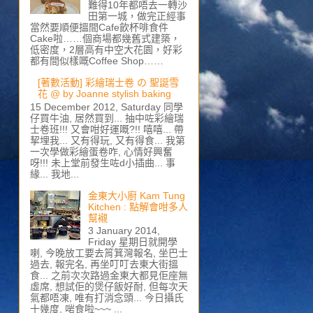
難得10年都唔去一轉沙
田第一城，做完正經事
當然要順便搵間Cafe飲杯啡食件
Cake啦……個商場都幾舊式建築，
低密度，2層高有中空大花園，好彩
都有間似樣嘅Coffee Shop……
[著數活動] 彩繪瑞士卷 の 聖誕雪
花 @ by Joanne stylish baking
15 December 2012, Saturday 同學
仔買牛油, 居然買到... 抽中咗彩繪瑞
士卷班!!! 又會咁好運嘅?!! 嘻嘻... 帶
挈埋我... 又有得玩, 又有得食... 我第
一次學做彩繪蛋卷咋, 心情好興奮
呀!!! 未上堂前發生咗d小插曲... 事
緣... 我地...
金東大小廚 Kam Tung
Kitchen : 點解會咁多人
幫襯
3 January 2014,
Friday 星期日就開學
喇, 今晚放工要去筲箕灣報名, 坐巴士
過去, 報完名, 再坐叮叮去東大街搵
食... 之前次次路過金東大都見佢座無
虛席, 想試佢的煲仔飯好耐, 但每次天
氣都唔凍, 唯有打消念頭... 今日攝氏
十幾度, 啱食啦~~~ ...