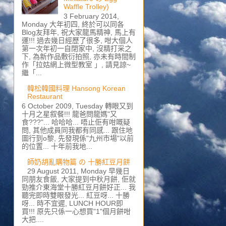
Waffle Trolley)
3 February 2014,
Monday 大年初四, 終於可以同各
Blog友拜年, 祝大家龍馬精神, 馬上有
運!!! 過去幾日經歷了很多, 咁大個人
第一次年初一自閉家中, 沒精打采之
下, 為新作品敷衍拍照, 亦未有時間制
作「拉姑網上微型教室 」, 請見諒~
繼「...
韓松韓國料理 Hansong Korean
Restaurant
6 October 2009, Tuesday 轉眼又到
十月之星叙餐!!! 龍爸問龍媽"又
食???"... 哈哈哈... 唔止佢有咁嘅疑
問, 其他成員同我都有同感... 跟住地
圖行到o黎, 先發現係"九州市場"以前
的位置... 十年前我地...
師奶胡亂購物篇 の 十勝紅豆月餅
29 August 2011, Monday 早幾日
同朋友食飯, 大家提到中秋月餅, 佢就
勁推介東海堂十勝紅豆月餅好正... 我
聽完即時雙眼發光... 紅豆呀... 十勝
呀... 時不宜遲, LUNCH HOUR即
買!!! 原先只係一心想買"1"個月餅咁
大把....