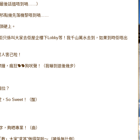
，最後話搵唔到喎……）
朝5點幾先落機黎唔到喎……
己頂硬上。
佢只係叫大家去佢屋企樓下Lobby等！我千山萬水去到，如果到時佢唔出
害人害己啦！
鐘，瘋狂🐕🐕狗吠聲！（我嚇到退後幾步）
個位？
So Sweet！（酸）
堆字，夠晒專業！（曲）
教」大家“求其”做得架啦～（啫係無比例）