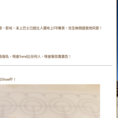
為意，影咗，未上巴士已經比人擺咗上FB專頁，完全無問過我地同意！
）
佢個名，唔會Send比任何人，唔會幫佢賣廣告！
Show吓！