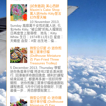
[試食邀請] 美心西餅
Maxim's Cake Shop :
萬人迷Hello Kitty誓言
幻作摩天輪
10 November 2013,
Sunday 風靡萬千女性的萬人迷, 化
名Hello Kitty, "被公開"的私人檔案近
日再度登上搜尋榜... 姓名：Kitty
White 生日：1974年11月1日 星座：
天蠍座 血型：A型 出生地：倫...
微型公仔屋 の 迷你煎
釀三寶車仔檔
(Dollhouse Miniature
の Pan-Fried Three
Treasures Trolley)
5 December 2013, Thursday 學緊
迷你魚蛋車仔檔 時走咗2堂去澳洲旅
行, 回港後拼命跟回進度, 順利於課程
結束前峻工, 都要再多謝一班好同學
關照... 迷你煎釀三寶車仔檔極速跟貼
課程進度, 5月中已經全部做好, 只差
最後一步... 用百膠漿貼實三...
微型公仔屋 の 迷你雞
蛋仔車仔檔 (Dollhouse
Miniature の Egg