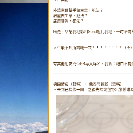
外籍家傭幫手做生意，犯法？
居屋做生意，犯法？
居屋養狗，犯法？
臨走，話幫我地影相Send返比我地，一時唔
人生最不知所謂嘅一次！！！！！！！！（火
有其他朋友問佢FB專頁咩名，我答：絕口不提
德國酵母（聲稱）， 鼎泰豐麵粉（聲稱）
＊去到已搞作一團，之後先拎幾包野出黎係咁易