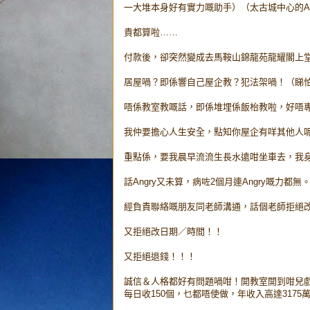
一大堆本身好有實力嘅助手）（太古城中心的ABC C
貴都算啦……
付款後，卻突然變成去馬鞍山錦龍苑龍耀閣上
居屋喎？即係響自己屋企教？犯法架喎！（睇
唔係教室教嘅話，即係堆埋係飯枱教啦，好唔
我仲要擔心人生安全，點知你屋企有咩其他人
重點係，要我晨早流流生長水遠咁坐車去，我
話Angry又未算，病咗2個月連Angry嘅力都無
經負責聯絡嘅朋友同老師溝通，話個老師拒絕
又拒絕改日期／時間！！
又拒絕退錢！！！
誠信＆人格都好有問題喎咁！開教室開到咁兒戲
每日收150個，乜都唔使做，年收入高達317