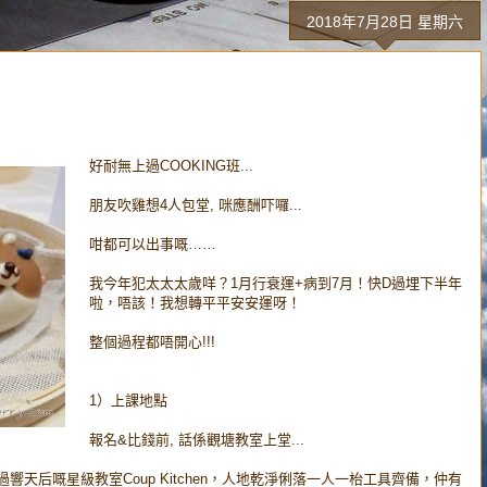
2018年7月28日 星期六
好耐無上過COOKING班...
朋友吹雞想4人包堂, 咪應酬吓囉...
咁都可以出事嘅……
我今年犯太太太歲咩？1月行衰運+病到7月！快D過埋下半年
啦，唔該！我想轉平平安安運呀！
整個過程都唔開心!!!
1）上課地點
報名&比錢前, 話係觀塘教室上堂...
過響天后嘅星級教室Coup Kitchen，人地乾淨俐落一人一枱工具齊備，仲有