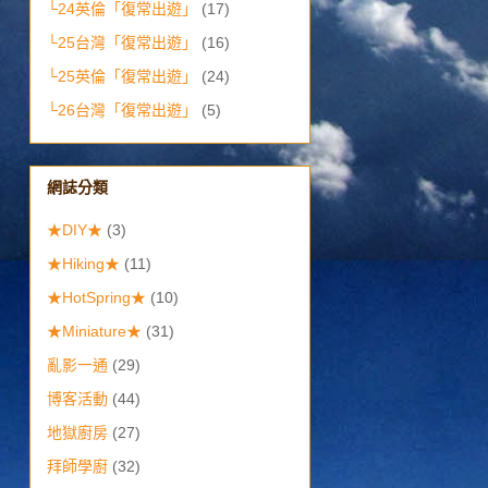
└24英倫「復常出遊」
(17)
└25台灣「復常出遊」
(16)
└25英倫「復常出遊」
(24)
└26台灣「復常出遊」
(5)
網誌分類
★DIY★
(3)
★Hiking★
(11)
★HotSpring★
(10)
★Miniature★
(31)
亂影一通
(29)
博客活動
(44)
地獄廚房
(27)
拜師學廚
(32)