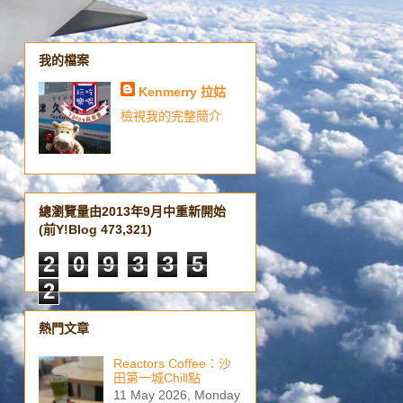
我的檔案
Kenmerry 拉姑
檢視我的完整簡介
總瀏覽量由2013年9月中重新開始
(前Y!Blog 473,321)
2
0
9
3
3
5
2
熱門文章
Reactors Coffee：沙
田第一城Chill點
11 May 2026, Monday