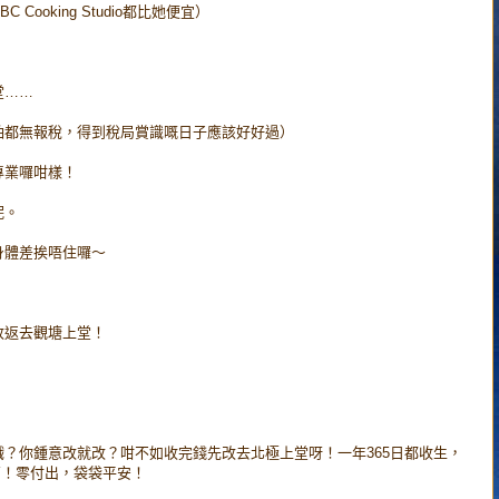
ooking Studio都比她便宜）
堂……
怕都無報稅，得到稅局賞識嘅日子應該好好過）
專業囉咁樣！
呢。
身體差挨唔住囉～
。
改返去觀塘上堂！
？你鍾意改就改？咁不如收完錢先改去北極上堂呀！一年365日都收生，
5萬！零付出，袋袋平安！