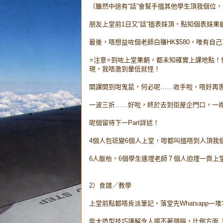
（雖然中途有“話”會幫手搵其他學生頂我個位
朋友上堂前1日又“話”搵表妹頂，點知個表妹果
最後，唔想益咗個老師白賺HK$580，唯有自
⭐注意⭐到咗上堂果朝，都未知確實上課地點！
現，我唔激到暈低就怪！
開課開到咁鬼鼠，何必呢……收手啦，唔好再
一波三折……好啦，終於去到佢屋企門口，一襟
呢個留待下一Part詳述！
4個人包班變6個人上堂，咁都叫搵唔到人頂我
6人飯枱，6個學生連埋老師７個人迫埋一齊上堂，
2）食譜／教學
上堂前點都唔肯派筆記，落堂先Whatsapp一
柴太造型技巧講解令人摸不著頭腦，比例方面「