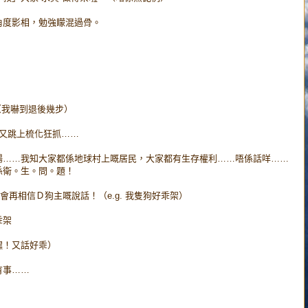
角度影相，勉強矇混過骨。
（我嚇到退後幾步）
又跳上梳化狂抓……
場……我知大家都係地球村上嘅居民，大家都有生存權利……唔係話咩……
係衛。生。問。題！
再相信Ｄ狗主嘅說話！（e.g. 我隻狗好乖架）
乖架
嘿！又話好乖）
有事……