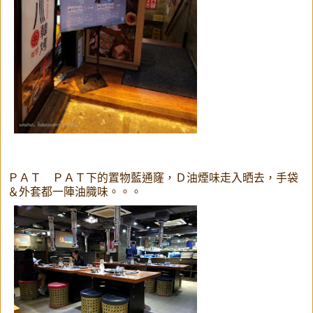
ＰＡＴ ＰＡＴ下的置物藍通窿，Ｄ油煙味走入晒去，手袋
＆外套都一陣油膱味。。。