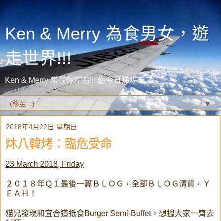
Ken & Merry 為食男女，遊
走世界!!!
Ken & Merry 常在你左右!!! 你今日睇咗未？
▼
2018年4月22日 星期日
炑八韓烤：臨危受命
23 March 2018, Friday
２０１８年Ｑ１最後一篇ＢＬＯＧ，全部ＢＬＯＧ清貨，Ｙ
ＥＡＨ！
貓兄發現和宜合道抵食Burger Semi-Buffet，想搵大家一齊去