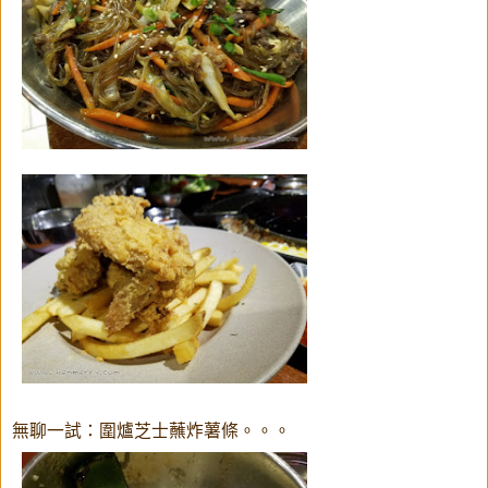
無聊一試：圍爐芝士蘸炸薯條。。。