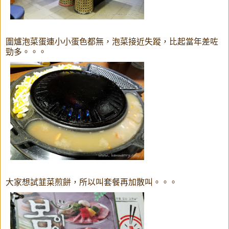
圍爐泡菜蛋連小小蛋色都無，泡菜接近失蹤，比起當年差咗
勁多。。。
大家想試韮菜煎餅，所以叫套餐再加散叫。。。