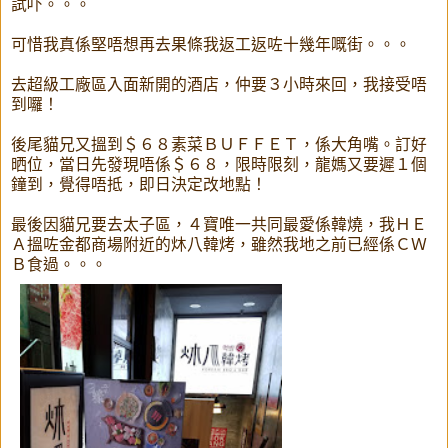
試吓。。。
可惜我真係堅唔想再去果條我返工返咗十幾年嘅街。。。
去超級工廠區入面新開的酒店，仲要３小時來回，我接受唔
到囉！
後尾貓兄又搵到＄６８素菜ＢＵＦＦＥＴ，係大角嘴。訂好
晒位，當日先發現唔係＄６８，限時限刻，龍媽又要遲１個
鐘到，覺得唔抵，即日決定改地點！
最後因貓兄要去太子區，４寶唯一共同最愛係韓燒，我ＨＥ
Ａ搵咗金都商場附近的炑八韓烤，雖然我地之前已經係ＣＷ
Ｂ食過。。。