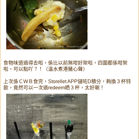
食物味道過得去啦，係比以前無咁好架啦，四圍都係咁架
啦，可以點吖？！（溫水煮港豬心聲）
上次係ＣＷＢ食完，Storellet APP儲咗D積分，夠換３杯特
飲，竟然可以一次過redeem晒３杯，太好喇！