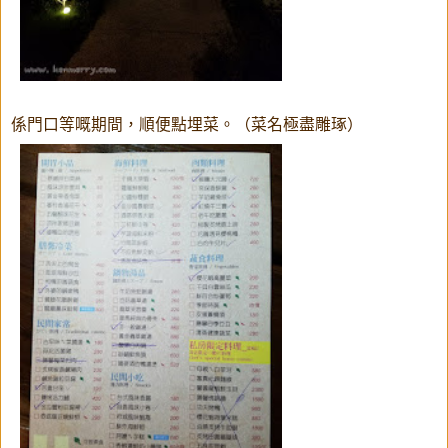
係門口等嘅期間，順便點埋菜。（菜名極盡雕琢）