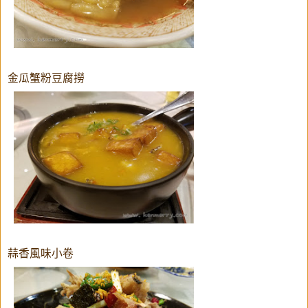
金瓜蟹粉豆腐撈
蒜香風味小卷