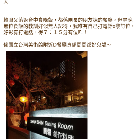
天
轉眼又落返台中食晚飯，都係團長的朋友揀的餐廳，但尋晚
無位食飯的教訓好似無人記得，我唯有自己打電話o黎訂位，
好彩有打電話，得７：１５分有位咋！
係國立台灣美術館附近D餐廳真係間間都好鬼靚～