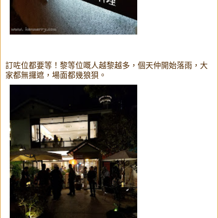
訂咗位都要等！黎等位嘅人越黎越多，個天仲開始落雨，大
家都無攞遮，場面都幾狼狽。