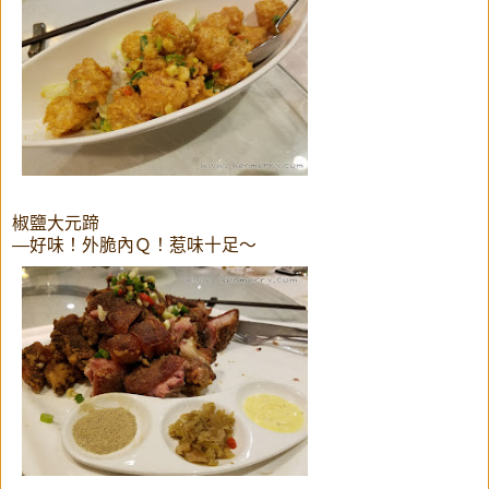
椒鹽大元蹄
—好味！外脆內Ｑ！惹味十足～