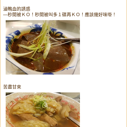
滷鴨血的誘惑
—秒間被ＫＯ！秒間被叫多１碟再ＫＯ！應該幾好味啩！
苦盡甘來