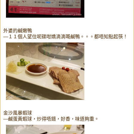
外婆的鹹嫩鴨
—１１個人望住呢碟咁嬌滴滴嘅鹹鴨。。。都唔知點起筷！
金沙風暴蝦球
—鹹蛋黃蝦球，炒得唔錯，好香，味道夠重。