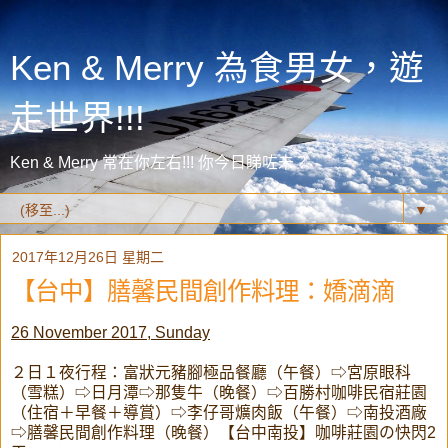
Ken & Merry 為食男女，遊
走世界!!!
Ken & Merry 常在你左右!!! 你今日睇咗未？
▼
2017年12月26日 星期二
【台中】膳馨民間創作料理：嬌滴滴
26 November 2017, Sunday
２日１夜行程：富狀元豬腳極品餐廳（午餐）⇨宮原眼科
（雪糕）⇨日月潭⇨那隻牛（晚餐）⇨百勝村咖啡民宿莊園
（住宿＋早餐＋導賞）⇨李仔哥爌肉飯（午餐）⇨南投酒廠
⇨膳馨民間創作料理（晚餐）【台中南投】咖啡莊園の快閃2