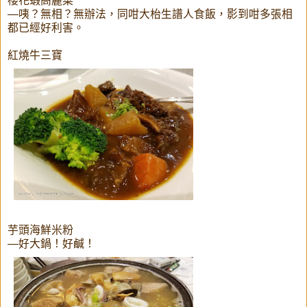
櫻花蝦高麗菜
—咦？無相？無辦法，同咁大枱生譜人食飯，影到咁多張相
都已經好利害。
紅燒牛三寶
芋頭海鮮米粉
—好大鍋！好鹹！