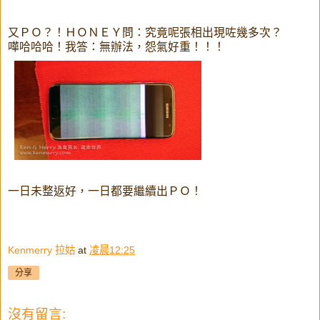
又ＰＯ？！ＨＯＮＥＹ問：究竟呢張相出現咗幾多次？
嘩哈哈哈！我答：無辦法，怨氣好重！！！
一日未整返好，一日都要繼續出ＰＯ！
Kenmerry 拉姑
at
凌晨12:25
分享
沒有留言: