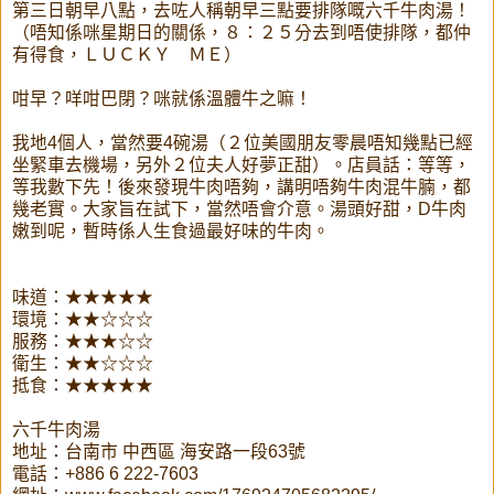
第三日朝早八點，去咗人稱朝早三點要排隊嘅六千牛肉湯！
（唔知係咪星期日的關係，８：２５分去到唔使排隊，都仲
有得食，ＬＵＣＫＹ ＭＥ）
咁早？咩咁巴閉？咪就係溫體牛之嘛！
我地4個人，當然要4碗湯（２位美國朋友零晨唔知幾點已經
坐緊車去機場，另外２位夫人好夢正甜）。店員話：等等，
等我數下先！後來發現牛肉唔夠，講明唔夠牛肉混牛腩，都
幾老實。大家旨在試下，當然唔會介意。湯頭好甜，D牛肉
嫩到呢，暫時係人生食過最好味的牛肉。
味道：★★★★★
環境：★★☆☆☆
服務：★★★☆☆
衛生：★★☆☆☆
抵食：★★★★★
六千牛肉湯
地址：台南市 中西區 海安路一段63號
電話：+886 6 222-7603