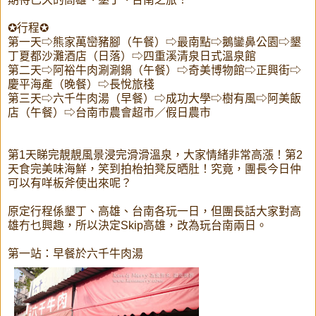
✪行程✪
第一天⇨熊家萬巒豬腳（午餐）⇨最南點⇨鵝鑾鼻公園⇨墾
丁夏都沙灘酒店（日落）⇨四重溪清泉日式溫泉館
第二天⇨阿裕牛肉涮涮鍋（午餐）⇨奇美博物館⇨正興街⇨
慶平海產（晚餐）⇨長悅旅棧
第三天⇨六千牛肉湯（早餐）⇨成功大學⇨樹有風⇨阿美飯
店（午餐）⇨台南市農會超市／假日農市
第1天睇完靚靚風景浸完滑滑溫泉，大家情緒非常高漲！第2
天食完美味海鮮，笑到拍枱拍凳反晒肚！究竟，團長今日仲
可以有咩板斧使出來呢？
原定行程係墾丁、高雄、台南各玩一日，但團長話大家對高
雄冇乜興趣，所以決定Skip高雄，改為玩台南兩日。
第一站：早餐於六千牛肉湯