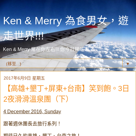
Ken & Merry 為食男女，遊
走世界!!!
Ken & Merry 常在你左右!!! 你今日睇咗未？
▼
2017年6月9日 星期五
【高雄+墾丁+屏東+台南】笑到飽。3日
2夜滑滑溫泉團（下）
4 December 2016, Sunday
跟著週休團長去旅行系列！
期待已久的高雄、墾丁、台南之旅！