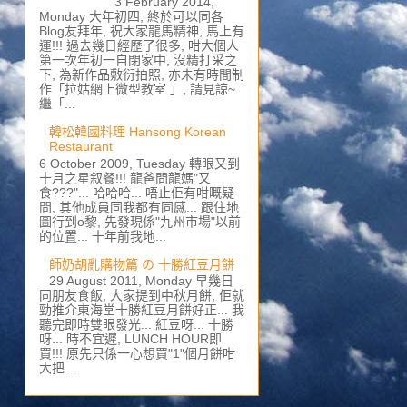
3 February 2014,
Monday 大年初四, 終於可以同各
Blog友拜年, 祝大家龍馬精神, 馬上有
運!!! 過去幾日經歷了很多, 咁大個人
第一次年初一自閉家中, 沒精打采之
下, 為新作品敷衍拍照, 亦未有時間制
作「拉姑網上微型教室 」, 請見諒~
繼「...
韓松韓國料理 Hansong Korean
Restaurant
6 October 2009, Tuesday 轉眼又到
十月之星叙餐!!! 龍爸問龍媽"又
食???"... 哈哈哈... 唔止佢有咁嘅疑
問, 其他成員同我都有同感... 跟住地
圖行到o黎, 先發現係"九州市場"以前
的位置... 十年前我地...
師奶胡亂購物篇 の 十勝紅豆月餅
29 August 2011, Monday 早幾日
同朋友食飯, 大家提到中秋月餅, 佢就
勁推介東海堂十勝紅豆月餅好正... 我
聽完即時雙眼發光... 紅豆呀... 十勝
呀... 時不宜遲, LUNCH HOUR即
買!!! 原先只係一心想買"1"個月餅咁
大把....