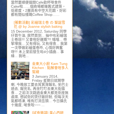
當然要順便搵間Cafe飲杯啡食件
Cake啦……個商場都幾舊式建築，
低密度，2層高有中空大花園，好彩
都有間似樣嘅Coffee Shop……
[著數活動] 彩繪瑞士卷 の 聖誕雪
花 @ by Joanne stylish baking
15 December 2012, Saturday 同學
仔買牛油, 居然買到... 抽中咗彩繪瑞
士卷班!!! 又會咁好運嘅?!! 嘻嘻... 帶
挈埋我... 又有得玩, 又有得食... 我第
一次學做彩繪蛋卷咋, 心情好興奮
呀!!! 未上堂前發生咗d小插曲... 事
緣... 我地...
金東大小廚 Kam Tung
Kitchen : 點解會咁多人
幫襯
3 January 2014,
Friday 星期日就開學
喇, 今晚放工要去筲箕灣報名, 坐巴士
過去, 報完名, 再坐叮叮去東大街搵
食... 之前次次路過金東大都見佢座無
虛席, 想試佢的煲仔飯好耐, 但每次天
氣都唔凍, 唯有打消念頭... 今日攝氏
十幾度, 啱食啦~~~ ...
[試食邀請] 美心西餅