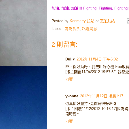
加油, 加油, 加油!!! Fighting, Fighting, Fighting!
Posted by
Kenmerry 拉姑
at
下午1:46
Labels:
為為食食
,
路邊消息
2 則留言:
Dull♥
2012年11月4日 下午5:02
嘩，你好勁呀，我無咁好心機上op放
[版主回覆11/04/2012 19:57:52]
回覆
yvonne
2012年11月12日 凌晨1:17
你真係好堅持~見你寫得好密呀
[版主回覆11/12/2012 10:16:1
段時間~
回覆