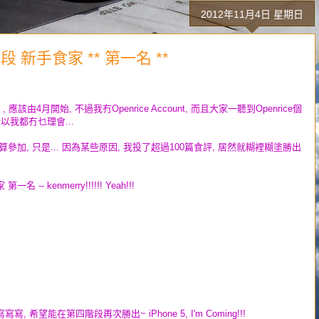
2012年11月4日 星期日
段 新手食家 ** 第一名 **
該由4月開始, 不過我冇Openrice Account, 而且大家一聽到Openrice個
所以我都冇乜理會...
不打算參加, 只是... 因為某些原因, 我投了超過100篇食評, 居然就糊裡糊塗勝出
- kenmerry!!!!!! Yeah!!!
望能在第四階段再次勝出~ iPhone 5, I'm Coming!!!