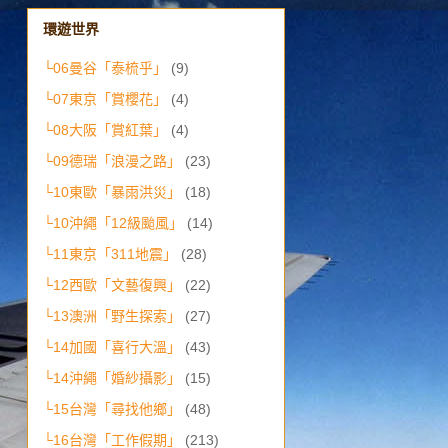
環遊世界
└06曼谷「泰梳乎」
(9)
└07東京「賞櫻花」
(4)
└08大阪「賞紅葉」
(4)
└09德瑞「浪漫之路」
(23)
└10東歐「暴雨洪災」
(18)
└10沖繩「12級颱風」
(14)
└11東京「311地震」
(28)
└12西歐「文藝復興」
(22)
└13澳洲「野生探索」
(27)
└14加國「喜行大溫」
(43)
└14沖繩「婚紗攝影」
(15)
└15台灣「尋找他鄉」
(48)
└16台灣「工作假期」
(213)