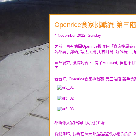
Openrice食家挑戰賽 第三階
4 November 2012, Sunday
之前一直有聽聞Openrice攪咗個「食家挑戰賽」, 應
名都耍手擰頭, 話太大競爭,冇咁易, 好難玩... 
直至後來, 機緣巧合下, 開了Account, 但也
了~
看看吧, Openrice食家挑戰賽 第三階段 新手食家 第一名 -
都唔係大家所講咁大"競爭"囉...
食髓知味, 我現在每天都超超超努力地食食食+寫寫寫, 希