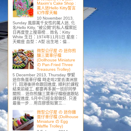
Maxim's Cake Shop :
萬人迷Hello Kitty誓言
幻作摩天輪
10 November 2013,
Sunday 風靡萬千女性的萬人迷, 化
名Hello Kitty, "被公開"的私人檔案近
日再度登上搜尋榜... 姓名：Kitty
White 生日：1974年11月1日 星座：
天蠍座 血型：A型 出生地：倫...
微型公仔屋 の 迷你煎
釀三寶車仔檔
(Dollhouse Miniature
の Pan-Fried Three
Treasures Trolley)
5 December 2013, Thursday 學緊
迷你魚蛋車仔檔 時走咗2堂去澳洲旅
行, 回港後拼命跟回進度, 順利於課程
結束前峻工, 都要再多謝一班好同學
關照... 迷你煎釀三寶車仔檔極速跟貼
課程進度, 5月中已經全部做好, 只差
最後一步... 用百膠漿貼實三...
微型公仔屋 の 迷你雞
蛋仔車仔檔 (Dollhouse
Miniature の Egg
Waffle Trolley)