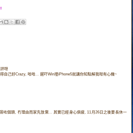
!!
食評呀
 我都覺得自己好Crazy, 哈哈... 遲吓Win埋iPhone5就講你知點解我咁有心機~
7]因為洗濕咗個頭, 冇理由而家先放棄... 其實已經身心俱疲, 11月26日之後要長休一