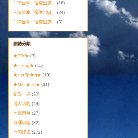
└25台灣「復常出遊」
(16)
└25英倫「復常出遊」
(24)
└26台灣「復常出遊」
(5)
網誌分類
★DIY★
(3)
★Hiking★
(11)
★HotSpring★
(10)
★Miniature★
(31)
亂影一通
(29)
博客活動
(44)
地獄廚房
(27)
拜師學廚
(32)
消閒娛樂
(272)