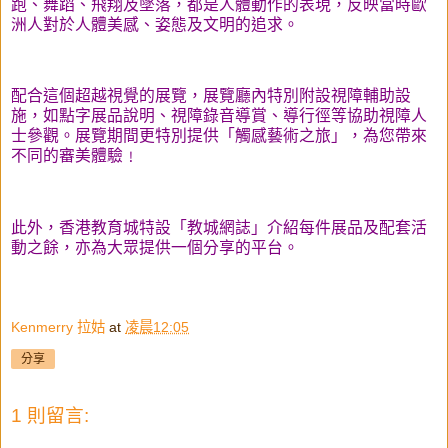
跑、舞蹈、飛翔及墜落，都是人體動作的表現，反映當時歐
洲人對於人體美感、姿態及文明的追求。
配合這個超越視覺的展覽，展覽廳內特別附設視障輔助設
施，如點字展品說明、視障錄音導賞、導行徑等協助視障人
士參觀。展覽期間更特別提供「觸感藝術之旅」，為您帶來
不同的審美體驗﹗
此外，香港教育城特設「教城網誌」介紹每件展品及配套活
動之餘，亦為大眾提供一個分享的平台。
Kenmerry 拉姑
at
凌晨12:05
分享
1 則留言: