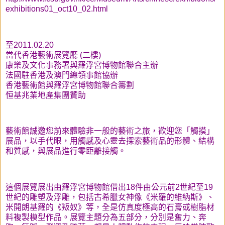
exhibitions01_oct10_02.html
至2011.02.20
當代香港藝術展覽廳 (二樓)
康樂及文化事務署與羅浮宮博物館聯合主辦
法國駐香港及澳門總領事館協辦
香港藝術館與羅浮宮博物館聯合籌劃
恒基兆業地產集團贊助
藝術館誠邀您前來體驗非一般的藝術之旅，歡迎您「觸摸」
展品，以手代眼，用觸感及心靈去探索藝術品的形體、結構
和質感，與展品進行零距離接觸。
這個展覽展出由羅浮宮博物館借出18件由公元前2世紀至19
世紀的雕塑及浮雕，包括古希臘女神像《米羅的維納斯》、
米開朗基羅的《叛奴》等，全是仿真度極高的石膏或樹脂材
料複製模型作品。展覽主題分為五部分，分別是奮力、奔