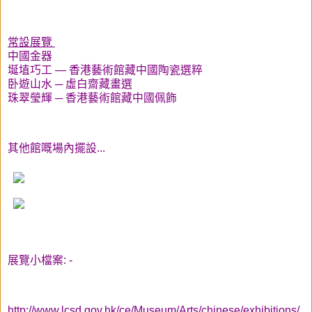
常設展覽
中國金器
埏埴巧工 — 香港藝術館藏中國陶瓷選粹
卧遊山水 ─ 虛白齋藏畫選
珠翠瑩輝 ─ 香港藝術館藏中國佩飾
其他館嘅場內擺設...
展覽小檔案: -
http://www.lcsd.gov.hk/ce/Museum/Arts/chinese/exhibitions/