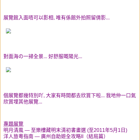
展覽館入面唔可以影相, 唯有係館外拍照留倩影...
對面海の一掃全景... 好舒服嘅陽光...
個展覽都幾特別吖, 大家有時間都去欣賞下啦... 我地仲一口氣
欣賞埋其他展覽...
專題展覽
明月清風 — 至樂樓藏明末清初書畫選 (至2011年5月1日)
洋人旅粵指南 — 廣州自助遊全攻略II（結局篇）