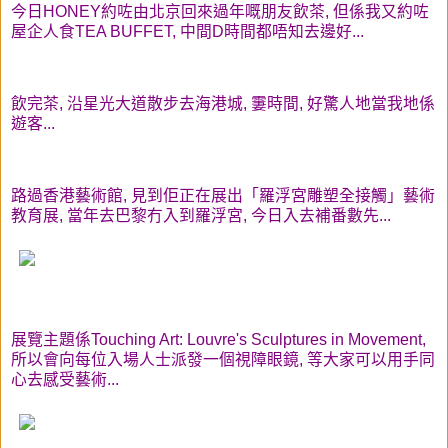
今日HONEY約咗由北京回來過年嘅朋友飲茶, 但係我又約咗
屋企人食TEA BUFFET, 中間D時間都唔知去邊好...
飲完茶, 沿星光大道散步去海港城, 霋時間, 好驚人地當我地係
遊客...
路過香港藝術館, 見到佢正在展出「羅浮宮雕塑全接觸」藝術
教育展, 當年去巴黎冇入到羅浮宮, 今日入去補番數先...
展覽主題係Touching Art: Louvre's Sculptures in Movement,
所以會向每位入場人士派發一個視障眼鏡, 等大家可以用手同
心去感受藝術...