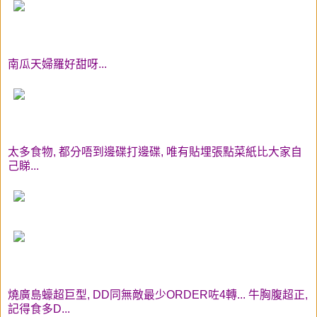
南瓜天婦羅好甜呀...
太多食物, 都分唔到邊碟打邊碟, 唯有貼埋張點菜紙比大家自
己睇...
燒廣島蠔超巨型, DD同無敵最少ORDER咗4轉... 牛胸腹超正,
記得食多D...