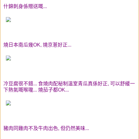
什錦刺身係贈送嘅...
燒日本南瓜幾OK, 燒京蔥好正...
冷豆腐很不錯... 食燒肉配秘制溫室青瓜真係好正, 可以舒緩一
下熱氣嘅喉嚨... 燒茄子都OK...
豬肉同雞肉不及牛肉出色, 但仍然美味...