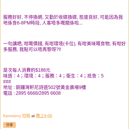
服務好好, 不停換網, 又勤於收碟換碟, 態度良好, 可能因為我
地係食6-8PM時段, 人客唔多嘅關係啦...
一句講晒, 咁嘅價錢, 有咁環境(卡位), 有咁美味嘅食物, 有咁好
多服務, 我點可以唔再黎呀?!!
是次每人消費約$188元
味道：4；環境：4；服務：4；衛生：4；抵食：5
###
地址 : 銅鑼灣軒尼詩道502號黃金廣場9樓
電話 : 2895 6668/2895 6608
Kenmerry 拉姑
at
晚上9:06
分享