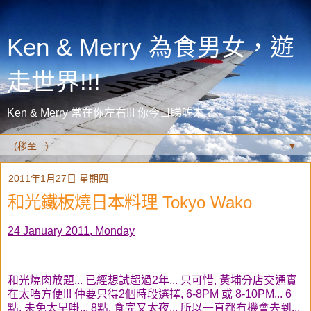
Ken & Merry 為食男女，遊
走世界!!!
Ken & Merry 常在你左右!!! 你今日睇咗未？
▼
2011年1月27日 星期四
和光鐵板燒日本料理 Tokyo Wako
24 January 2011, Monday
和光燒肉放題... 已經想試超過2年... 只可惜, 黃埔分店交通實
在太唔方便!!! 仲要只得2個時段選擇, 6-8PM 或 8-10PM... 6
點, 未免太早啩... 8點, 食完又太夜... 所以一直都冇機會去到...