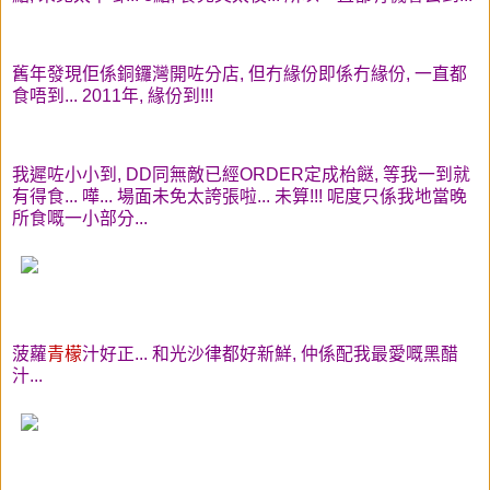
舊年發現佢係銅鑼灣開咗分店, 但冇緣份即係冇緣份, 一直都
食唔到... 2011年, 緣份到!!!
我遲咗小小到, DD同無敵已經ORDER定成枱餸, 等我一到就
有得食... 嘩... 場面未免太誇張啦... 未算!!! 呢度只係我地當晚
所食嘅一小部分...
菠蘿
青檬
汁好正... 和光沙律都好新鮮, 仲係配我最愛嘅黑醋
汁...