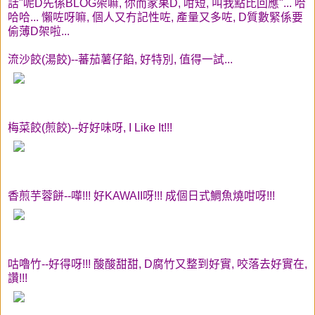
話"呢D先係BLOG架嘛, 你而家果D, 咁短, 叫我點比回應"... 哈
哈哈... 懶咗呀嘛, 個人又冇記性咗, 產量又多咗, D質數緊係要
偷薄D架啦...
流沙餃(湯餃)--蕃茄薯仔餡, 好特別, 值得一試...
梅菜餃(煎餃)--好好味呀, I Like It!!!
香煎芋蓉餅--嘩!!! 好KAWAII呀!!! 成個日式鯛魚燒咁呀!!!
咕嚕竹--好得呀!!! 酸酸甜甜, D腐竹又整到好實, 咬落去好實在,
讚!!!