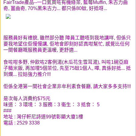
FairTrade產品--一口氣買咗有機綠茶, 藍莓Muffin, 朱古力曲
奇, 薑曲奇, 70%黑朱古力... 都只係80蚊, 好抵呀...
服務員好有禮貌, 雖然部分聽 障員工聽唔到我地講咩, 但係只
要我地望住佢慢慢講, 佢地會即刻好認真咁幫忙, 感覺比任何
一間餐廳嘅服務員更溫暖, 更舒適...
食咗咁多野, 仲飲咗2客例湯(木瓜花生雪耳湯), 叫咗1碗亞麻
子糙米飯, 再加埋5個茶位, 先至75蚊1個人, 嘩, 真係好抵... 抵
到爛... 拉姑強力推介!!!
佢係全港第一間社會企業非牟利素食餐廳, 請大家多多支持!!!
是次每人消費約$75元
味道： 3 環境： 3 服務：3 衛生： 3 抵食： 5
###
地址 : 灣仔軒尼詩道99號彰顯大廈1樓
電話 : 2529 3338