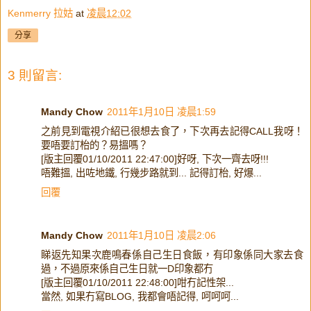
Kenmerry 拉姑
at
凌晨12:02
分享
3 則留言:
Mandy Chow
2011年1月10日 凌晨1:59
之前見到電視介紹已很想去食了，下次再去記得CALL我呀！
要唔要訂枱的？易搵嗎？
[版主回覆01/10/2011 22:47:00]好呀, 下次一齊去呀!!!
唔難搵, 出咗地鐵, 行幾步路就到... 記得訂枱, 好爆...
回覆
Mandy Chow
2011年1月10日 凌晨2:06
睇返先知果次鹿鳴春係自己生日食飯，有印象係同大家去食
過，不過原來係自己生日就一D印象都冇
[版主回覆01/10/2011 22:48:00]咁冇記性架...
當然, 如果冇寫BLOG, 我都會唔記得, 呵呵呵...