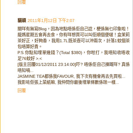
回覆
貓頭
2011年1月12日 下午2:07
關咩有無寫Blog，因為地點唔係佢自己諗，梗係無乜印象啦！
龍媽星期五會再去食，你有咩想買可以叫佢順個便啵！盒茉莉
茶好正，好夠香，我用1.7L既茶壺可以沖兩次，計落1蚊個茶
包唔算好貴。
P.S.你點知埋單幾錢？(Total $380)，你咁打，我唔知收唔收
足76蚊好 >.<
[版主回覆01/12/2011 23:14:00]吓? 唔係佢自己揀嘅咩? 真係
唔知喎...
JASMINE TEA都係我FAVOUR, 我下次有機會再去先買啦...
我影咗佢張上菜紙嘛, 我仲問你最後埋單條數係咪一樣...
回覆