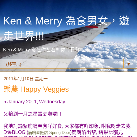
Ken & Merry 為食男女，遊
走世界!!!
Ken & Merry 常在你左右!!! 你今日睇咗未？
▼
2011年1月10日 星期一
樂農 Happy Veggies
5 January 2011, Wednesday
又輪到一月之星壽宴啦喂!!!
我地討論緊鹿鳴春有咩好食, 大家都冇咩印象, 咁我呀走去我
D舊BLOG (
)度朗讀出黎, 結果比貓兄
鹿鳴春飯店 Spring Deer