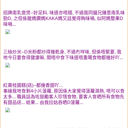
招牌南乳齋煲--好足料, 味道亦唔錯, 不過我同貓兄鐘意南乳味
勁D, 之但係龍媽鑽媽KAKA媽又話覺得夠味喎, 似阿媽整果D
味喎...
三絲炒米--D米粉都炒得幾乾身, 不過冇咩味, 但係唔緊要, 我
地今日要食得健康嘛, 間唔中食下味道唔重嘅食物都幾好吖...
紅棗桂圓糕(送)--都幾香甜吖...
事緣我地食剩4小片菠蘿, 原因係大家覺得菠蘿濕熱, 唔可以食
太多... 職員話為咗鼓勵客人珍惜食物, 要客人食晒所有食物先
有甜品送... 結果... 由我拉姑吞晒D菠蘿...