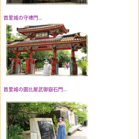
首里城の
守禮門...
首里城の
園比屋武御嶽石門...