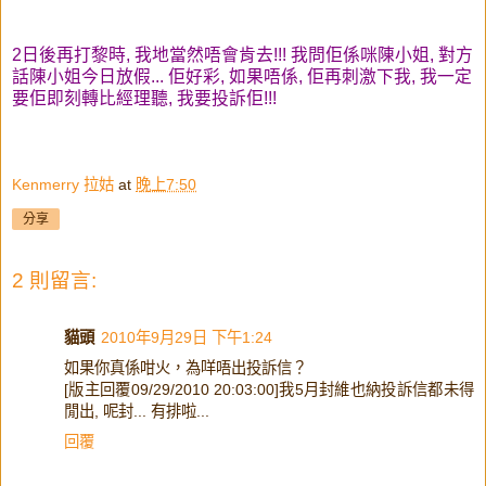
2日後再打黎時, 我地當然唔會肯去!!! 我問佢係咪陳小姐, 對方
話陳小姐今日放假... 佢好彩, 如果唔係, 佢再刺激下我, 我一定
要佢即刻轉比經理聽, 我要投訴佢!!!
Kenmerry 拉姑
at
晚上7:50
分享
2 則留言:
貓頭
2010年9月29日 下午1:24
如果你真係咁火，為咩唔出投訴信？
[版主回覆09/29/2010 20:03:00]我5月封維也納投訴信都未得
閒出, 呢封... 有排啦...
回覆