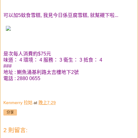
可以加5蚊食雪糕, 我見今日係豆腐雪糕, 就幫襯下啦...
是次每人消費約$75元
味道： 4 環境： 4 服務： 3 衛生： 3 抵食： 4
###
地址 : 鰂魚涌基利路太吉樓地下2號
電話 : 2880 0655
Kenmerry 拉姑
at
晚上7:29
分享
2 則留言: