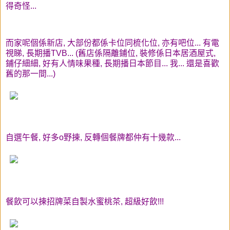
得奇怪...
而家呢個係新店, 大部份都係卡位同梳化位, 亦有吧位... 有電
視睇, 長期播TVB... (舊店係隔離鋪位, 裝修係日本居酒屋式,
鋪仔細細, 好有人情味果種, 長期播日本節目... 我... 還是喜歡
舊的那一間...)
自選午餐, 好多o野揀, 反轉個餐牌都仲有十幾款...
餐飲可以揀招牌菜自製水蜜桃茶, 超級好飲!!!