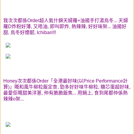
我次次都係Order超人氣什錦天婦羅+油揚手打湯烏冬... 天婦
羅D炸粉好薄, 又唔油, 即叫即炸, 熱辣辣, 好好味架... 油揚好
甜, 烏冬好煙韌, Ichiban!!!
Honey次次都係Order「全港最好味(以Price Performance計
算)」嘅和風牛柳粒飯定食, 勁多好好味牛柳粒, 糖芯蛋超好味,
最愛佢嘅甜美洋蔥, 仲有脆脆飯焦... 用鍋上, 食到尾都仲係熱
辣辣o架...