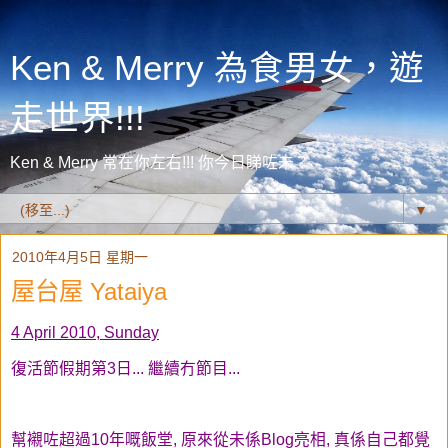
Ken & Merry 為食男女，遊
走世界!!!
Ken & Merry 常在你左右!!! 你今日睇咗未？
▼
2010年4月5日 星期一
屋台屋 Yataiya
4 April 2010, Sunday
復活節假期第3日... 繼續冇節目...
幫襯咗超過10年嘅飯堂, 原來從未係Blog亮相, 真係自己都覺