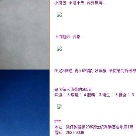
小籠包--不過不失, 尚算皮薄...
上海粗炒--合格...
坐足3粒鐘, 得5-6枱客, 好寧靜, 唔使講到拆破喉嚨,
是次每人消費約$85元
味道： 3 環境： 4 服務：3 衛生： 3 抵食： 3
###
地址 : 灣仔謝斐道238號世紀香港酒店地庫1層
電話 : 2827 9339