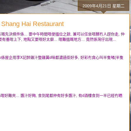
2009年4月21日 星期二
ang Hai Restaurant
地方嘅先決條件係... 要中午時間唔使搵位之餘, 兼可以任坐唔嬲冇人趕你走, 仲
番咁上下, 地點又要唔好太僻... 咁難搵嘅地方... 竟然係灣仔出現...
自己o係屋企用李X記醉雞汁整雞翼d味都濃過佢好多, 好彩冇貪心叫半隻啫(半隻
絲咁好難夾... 醬汁好夠, 食到尾都仲有好多醬汁, 有d酒樓食到一半已經冇晒