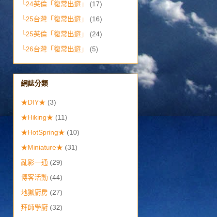
└24英倫「復常出遊」
(17)
└25台灣「復常出遊」
(16)
└25英倫「復常出遊」
(24)
└26台灣「復常出遊」
(5)
網誌分類
★DIY★
(3)
★Hiking★
(11)
★HotSpring★
(10)
★Miniature★
(31)
亂影一通
(29)
博客活動
(44)
地獄廚房
(27)
拜師學廚
(32)