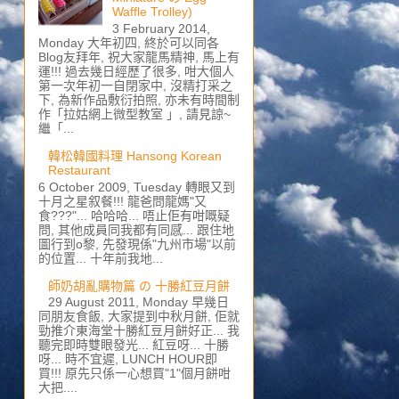
Waffle Trolley)
3 February 2014,
Monday 大年初四, 終於可以同各
Blog友拜年, 祝大家龍馬精神, 馬上有
運!!! 過去幾日經歷了很多, 咁大個人
第一次年初一自閉家中, 沒精打采之
下, 為新作品敷衍拍照, 亦未有時間制
作「拉姑網上微型教室 」, 請見諒~
繼「...
韓松韓國料理 Hansong Korean
Restaurant
6 October 2009, Tuesday 轉眼又到
十月之星叙餐!!! 龍爸問龍媽"又
食???"... 哈哈哈... 唔止佢有咁嘅疑
問, 其他成員同我都有同感... 跟住地
圖行到o黎, 先發現係"九州市場"以前
的位置... 十年前我地...
師奶胡亂購物篇 の 十勝紅豆月餅
29 August 2011, Monday 早幾日
同朋友食飯, 大家提到中秋月餅, 佢就
勁推介東海堂十勝紅豆月餅好正... 我
聽完即時雙眼發光... 紅豆呀... 十勝
呀... 時不宜遲, LUNCH HOUR即
買!!! 原先只係一心想買"1"個月餅咁
大把....