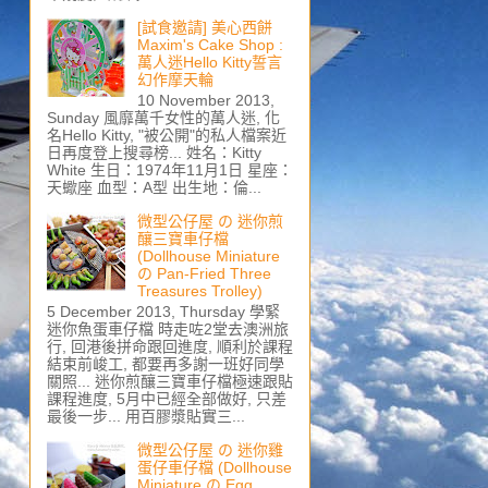
[試食邀請] 美心西餅
Maxim's Cake Shop :
萬人迷Hello Kitty誓言
幻作摩天輪
10 November 2013,
Sunday 風靡萬千女性的萬人迷, 化
名Hello Kitty, "被公開"的私人檔案近
日再度登上搜尋榜... 姓名：Kitty
White 生日：1974年11月1日 星座：
天蠍座 血型：A型 出生地：倫...
微型公仔屋 の 迷你煎
釀三寶車仔檔
(Dollhouse Miniature
の Pan-Fried Three
Treasures Trolley)
5 December 2013, Thursday 學緊
迷你魚蛋車仔檔 時走咗2堂去澳洲旅
行, 回港後拼命跟回進度, 順利於課程
結束前峻工, 都要再多謝一班好同學
關照... 迷你煎釀三寶車仔檔極速跟貼
課程進度, 5月中已經全部做好, 只差
最後一步... 用百膠漿貼實三...
微型公仔屋 の 迷你雞
蛋仔車仔檔 (Dollhouse
Miniature の Egg