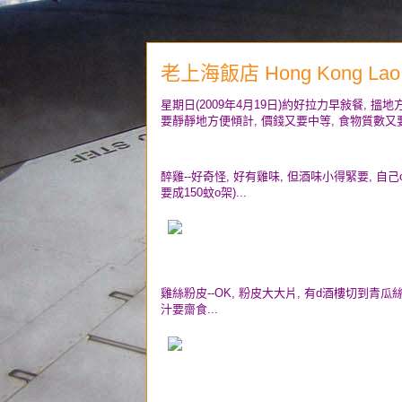
老上海飯店 Hong Kong Lao Sh
星期日(2009年4月19日)約好拉力早敍餐, 搵
要靜靜地方便傾計, 價錢又要中等, 食物質數又要有
醉雞--好奇怪, 好有雞味, 但酒味小得緊要, 
要成150蚊o架)...
雞絲粉皮--OK, 粉皮大大片, 有d酒樓切到青瓜
汁要齋食...