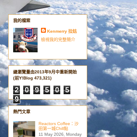
我的檔案
Kenmerry 拉姑
檢視我的完整簡介
總瀏覽量由2013年9月中重新開始
(前Y!Blog 473,321)
2
0
9
5
0
5
9
熱門文章
Reactors Coffee：沙
田第一城Chill點
11 May 2026, Monday