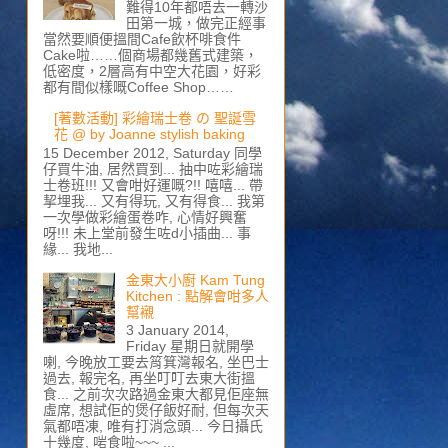
難得10年都唔去一轉沙
田第一城，做完正經事
當然要順便搵間Cafe飲杯啡食件
Cake啦……個商場都幾舊式建築，
低密度，2層高有中空大花園，好彩
都有間似樣嘅Coffee Shop……
[著數活動] 彩繪瑞士卷 の 聖誕雪
花 @ by Joanne stylish baking
15 December 2012, Saturday 同學
仔買牛油, 居然買到... 抽中咗彩繪瑞
士卷班!!! 又會咁好運嘅?!! 嘻嘻... 帶
挈埋我... 又有得玩, 又有得食... 我第
一次學做彩繪蛋卷咋, 心情好興奮
呀!!! 未上堂前發生咗d小插曲... 事
緣... 我地...
金東大小廚 Kam Tung
Kitchen : 點解會咁多人
幫襯
3 January 2014,
Friday 星期日就開學
喇, 今晚放工要去筲箕灣報名, 坐巴士
過去, 報完名, 再坐叮叮去東大街搵
食... 之前次次路過金東大都見佢座無
虛席, 想試佢的煲仔飯好耐, 但每次天
氣都唔凍, 唯有打消念頭... 今日攝氏
十幾度, 啱食啦~~~ ...