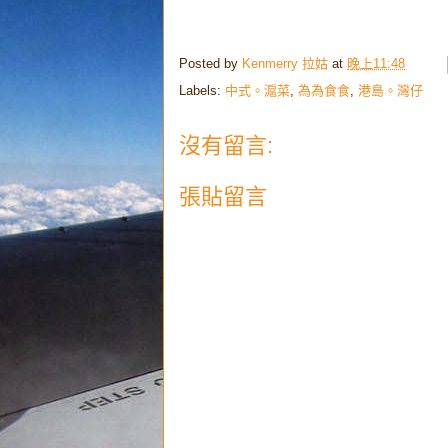
Posted by
Kenmerry 拉姑
at
晚上11:48
Labels:
中式。滬菜
,
為為食食
,
港島。灣仔
沒有留言:
張貼留言