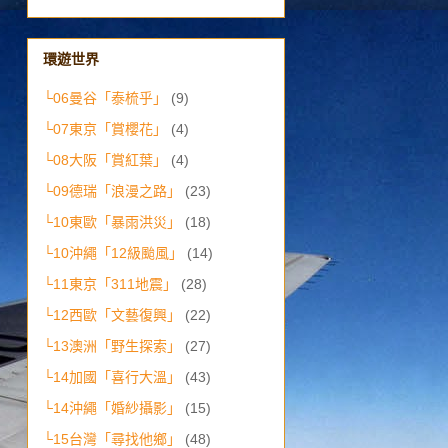
環遊世界
└06曼谷「泰梳乎」
(9)
└07東京「賞櫻花」
(4)
└08大阪「賞紅葉」
(4)
└09德瑞「浪漫之路」
(23)
└10東歐「暴雨洪災」
(18)
└10沖繩「12級颱風」
(14)
└11東京「311地震」
(28)
└12西歐「文藝復興」
(22)
└13澳洲「野生探索」
(27)
└14加國「喜行大溫」
(43)
└14沖繩「婚紗攝影」
(15)
└15台灣「尋找他鄉」
(48)