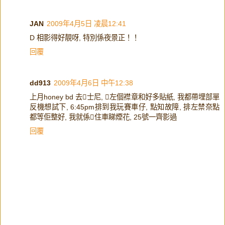
JAN
2009年4月5日 凌晨12:41
D 相影得好靚呀, 特別係夜景正！！
回覆
dd913
2009年4月6日 中午12:38
上月honey bd 去士尼, 左個襟章和好多貼紙, 我都帶埋部單
反機想試下, 6:45pm排到我玩賽車仔, 點知故障, 排左禁奈點
都等佢整好, 我就係住車睇煙花, 25號一齊影過
回覆