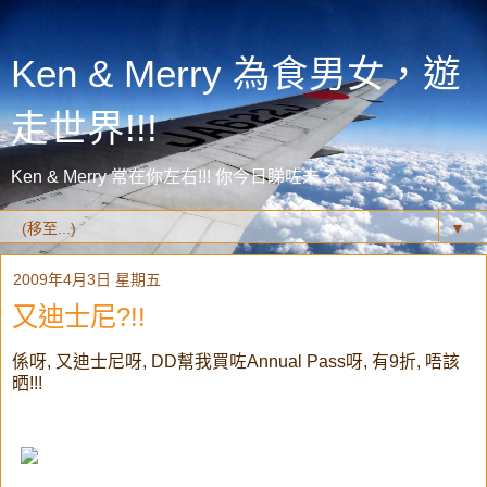
Ken & Merry 為食男女，遊
走世界!!!
Ken & Merry 常在你左右!!! 你今日睇咗未？
▼
2009年4月3日 星期五
又迪士尼?!!
係呀, 又迪士尼呀, DD幫我買咗Annual Pass呀, 有9折, 唔該
晒!!!