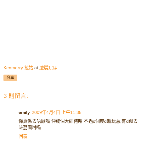
Kenmerry 拉姑
at
凌晨1:14
分享
3 則留言:
emily
2009年4月4日 上午11:35
你真係去唔厭喎 仲成個大細佬咁 不過o個度d新玩意,有d似去
咗荔園咁喎
回覆