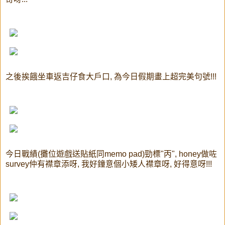
之後挨餓坐車返吉仔食大戶口, 為今日假期畫上超完美句號!!!
今日戰績(攤位遊戲送貼紙同memo pad)勁標"丙", honey做咗
survey仲有襟章添呀, 我好鐘意個小矮人襟章呀, 好得意呀!!!