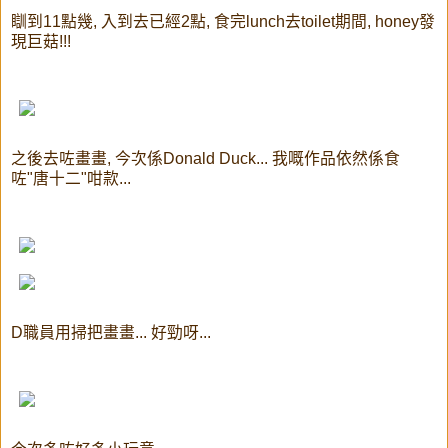
瞓到11點幾, 入到去已經2點, 食完lunch去toilet期間, honey發
現巨菇!!!
之後去咗畫畫, 今次係Donald Duck... 我嘅作品依然係食
咗"唐十二"咁款...
D職員用掃把畫畫... 好勁呀...