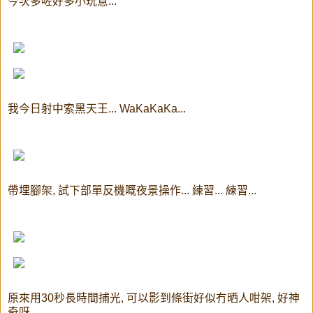
今次多咗好多小玩意...
我今日射中索黑天王... WaKaKaKa...
帶埋腳架, 試下部單反機嘅夜景操作... 練習... 練習...
原來用30秒長時間捕光, 可以影到條街好似冇晒人咁架, 好神
奇呀...