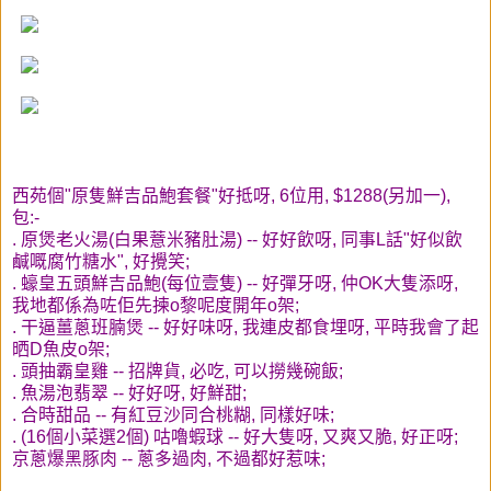
西苑個"原隻鮮吉品鮑套餐"好抵呀, 6位用, $1288(另加一),
包:-
. 原煲老火湯(白果薏米豬肚湯) -- 好好飲呀, 同事L話"好似飲
鹹嘅腐竹糖水", 好攪笑;
. 蠔皇五頭鮮吉品鮑(每位壹隻) -- 好彈牙呀, 仲OK大隻添呀,
我地都係為咗佢先揀o黎呢度開年o架;
. 干逼薑蔥班腩煲 -- 好好味呀, 我連皮都食埋呀, 平時我會了起
晒D魚皮o架;
. 頭抽霸皇雞 -- 招牌貨, 必吃, 可以撈幾碗飯;
. 魚湯泡翡翠 -- 好好呀, 好鮮甜;
. 合時甜品 -- 有紅豆沙同合桃糊, 同樣好味;
. (16個小菜選2個) 咕嚕蝦球 -- 好大隻呀, 又爽又脆, 好正呀;
京蔥爆黑豚肉 -- 蔥多過肉, 不過都好惹味;