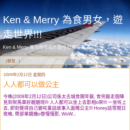
Ken & Merry 為食男女，遊
走世界!!!
Ken & Merry 常在你左右!!! 你今日睇咗未？
▼
2009年2月12日 星期四
人人都可以做公主
今晚(2009年2月12日)公司係太古城食開年飯, 食完飯走個陣
見到架馬車好靚靚呀!!! 人人都可以坐上去影相o架!!! 一坐咗上
去, 即刻覺得自己變咗童話故事入面嘅公主!!! Honey話等閒日
夜晚, 帶部單鏡機o黎慢慢影, WoW...