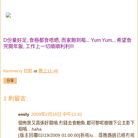
D份量好足, 食極都食唔晒, 而家飽到嘔... Yum Yum... 希望食
完開年飯, 工作上一切順順利利!!!
Kenmerry 拉姑
at
晚上11:46
分享
1 則留言:
emily
2009年2月18日 中午12:42
個佈景又真係好靚喎,冇錢去食鮑魚,都可黎呢樹做下公主影下
相喎....haha
[版主回覆02/19/2009 01:00:00]拆咗lu... 尋晚路過已經冇咗