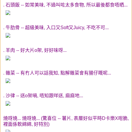
. 石頭飯 -- 如常美味, 不過叫咗太多食物, 所以最後都食唔晒...
. 牛肋骨 -- 超級美味, 入口又Soft又Juicy, 不吃不可...
. 羊肉 -- 好大片o架, 好好味呀...
. 雜菜 -- 有冇人可以話我知, 點解雜菜會有腸仔嘅呢...
. 沙律 -- 送o架喎, 唔知跟咩送, 麻麻地...
燒呀燒... 燒呀燒... (驚喜位 -- 薯片, 表層好似平時D卡樂X咁脆,
裡面係軟綿綿, 好特別)