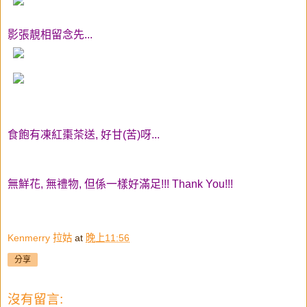
影張靚相留念先...
食飽有凍紅棗茶送, 好甘(苦)呀...
無鮮花, 無禮物, 但係一樣好滿足!!! Thank You!!!
Kenmerry 拉姑
at
晚上11:56
分享
沒有留言: