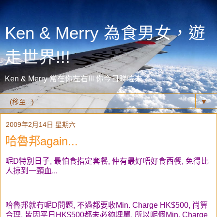
Ken & Merry 為食男女，遊
走世界!!!
Ken & Merry 常在你左右!!! 你今日睇咗未？
▼
2009年2月14日 星期六
哈魯邦again...
呢D特別日子, 最怕食指定套餐, 仲有最好唔好食西餐, 免得比
人掠到一頸血...
哈魯邦就冇呢D問題, 不過都要收Min. Charge HK$500, 尚算
合理, 皆因平日HK$500都未必夠埋單, 所以呢個Min. Charge