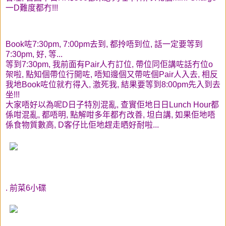
一D難度都冇!!!
Book咗7:30pm, 7:00pm去到, 都拎唔到位, 話一定要等到
7:30pm, 好, 等...
等到7:30pm, 我前面有Pair人冇訂位, 帶位同佢講咗話冇位o
架啦, 點知個帶位行開咗, 唔知邊個又帶咗個Pair人入去, 相反
我地Book咗位就冇得入, 激死我, 結果要等到8:00pm先入到去
坐!!!
大家唔好以為呢D日子特別混亂, 查實佢地日日Lunch Hour都
係咁混亂, 都唔明, 點解咁多年都冇改善, 坦白講, 如果佢地唔
係食物質數高, D客仔比佢地趕走晒好耐啦...
. 前菜6小碟