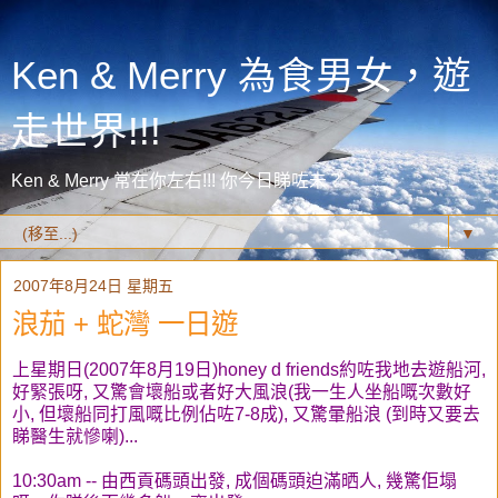
Ken & Merry 為食男女，遊
走世界!!!
Ken & Merry 常在你左右!!! 你今日睇咗未？
▼
2007年8月24日 星期五
浪茄 + 蛇灣 一日遊
上星期日(2007年8月19日)honey d friends約咗我地去遊船河,
好緊張呀, 又驚會壞船或者好大風浪(我一生人坐船嘅次數好
小, 但壞船同打風嘅比例佔咗7-8成), 又驚暈船浪 (到時又要去
睇醫生就慘喇)...
10:30am -- 由西貢碼頭出發, 成個碼頭迫滿晒人, 幾驚佢塌