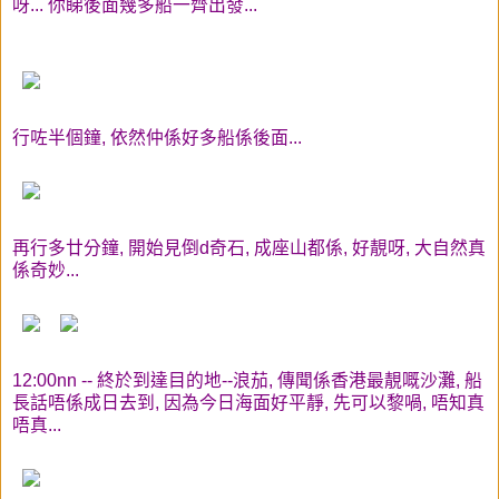
呀... 你睇後面幾多船一齊出發...
行咗半個鐘, 依然仲係好多船係後面...
再行多廿分鐘, 開始見倒d奇石, 成座山都係, 好靚呀, 大自然真
係奇妙...
12:00nn -- 終於到達目的地--浪茄, 傳聞係香港最靚嘅沙灘, 船
長話唔係成日去到, 因為今日海面好平靜, 先可以黎喎, 唔知真
唔真...