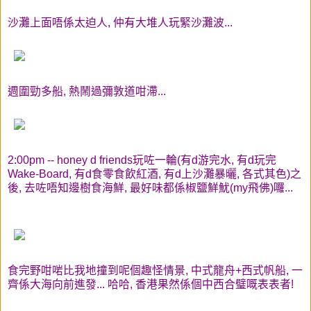
沙灘上面唔係太迫人, 仲有大堆人玩緊沙灘波...
週圍勁多船, 熱鬧過彌敦道咁滯...
2:00pm -- honey d friends玩咗一輪(有d游完水, 有d玩完
Wake-Board, 有d食零食飲紅酒, 有d上沙灘暴曬, 各式其色)之
後, 去咗唔知邊樹食海鮮, 最好味都係椒鹽鮮魷(my飛佛)囉...
食完野咁啱比我地撞到呢個趣怪情景, 中式龍舟+西式帆船, 一
齊係大海向前進發... 哈哈, 香港果然係個中西合璧嘅表表者!