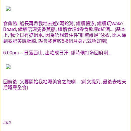
食飽飽, 船長再帶我地去近d嘅蛇灣, 繼續暢泳, 繼續玩Wake-
Board, 繼續唔理隻香蕉船, 繼續食埋d零食飲埋d紅酒... (基本
上, 我全日冇掂過水, 因為唔想着住件"肥熊維尼"泳衣, 比人睇
到我肥美嘅肚腩, 誤會我有咗5-6個月身己就唔好喇)
6:00pm -- 日落西山, 出咗成日汗, 係時候打道回府喇...
回航後, 又要開始我地嘅美食之旅喇... (前文提到, 最後去咗天
后嘅粵全食)
###