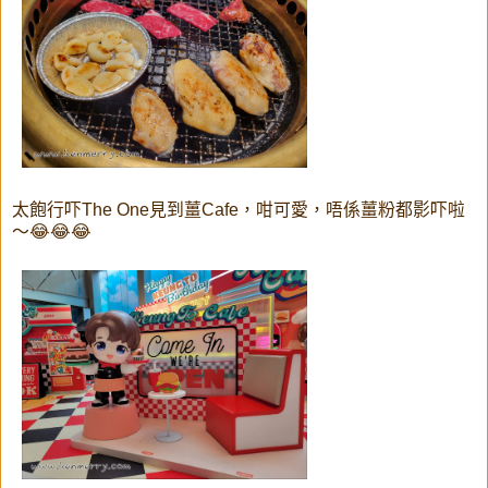
太飽行吓The One見到薑Cafe，咁可愛，唔係薑粉都影吓啦
～😂😂😂