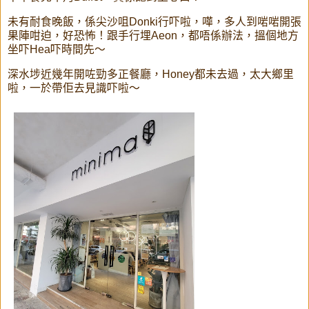
未有耐食晚飯，係尖沙咀Donki行吓啦，嘩，多人到啱啱開張
果陣咁迫，好恐怖！跟手行埋Aeon，都唔係辦法，搵個地方
坐吓Hea吓時間先～
深水埗近幾年開咗勁多正餐廳，Honey都未去過，太大鄉里
啦，一於帶佢去見識吓啦～