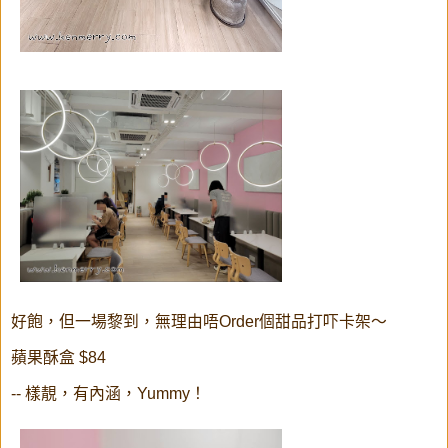
好飽，但一場黎到，無理由唔Order個甜品打吓卡架～
蘋果酥盒 $84
-- 樣靚，有內涵，Yummy！