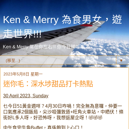
Ken & Merry 為食男女，遊
走世界!!!
Ken & Merry 常在你左右!!! 你今日睇咗未？
▼
2023年5月8日 星期一
迷你毛：深水埗甜品打卡熱點
30 April 2023, Sunday
乜今日51黃金週咩？4月30日咋喎！完全無為意囉，仲要一
口氣應承2個飯局，尖沙咀彌敦道+旺角火車站，中晒伏！條
街好L多人呀，好恐怖呀，我想返屋企呀！🤣🤣🤣
中午食完牛角Buffet，真係飽到上心口！