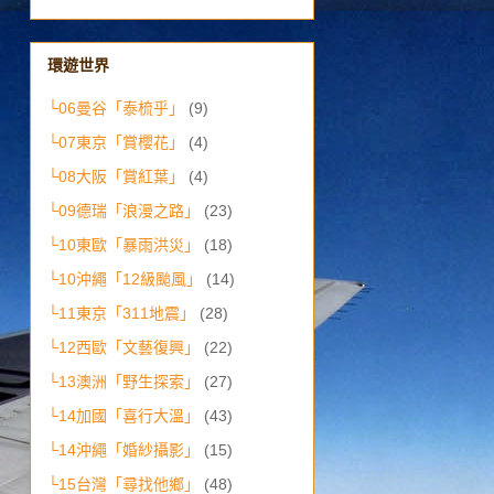
環遊世界
└06曼谷「泰梳乎」
(9)
└07東京「賞櫻花」
(4)
└08大阪「賞紅葉」
(4)
└09德瑞「浪漫之路」
(23)
└10東歐「暴雨洪災」
(18)
└10沖繩「12級颱風」
(14)
└11東京「311地震」
(28)
└12西歐「文藝復興」
(22)
└13澳洲「野生探索」
(27)
└14加國「喜行大溫」
(43)
└14沖繩「婚紗攝影」
(15)
└15台灣「尋找他鄉」
(48)