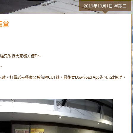
2019年10月1日 星期二
廠飯堂
貓兄附近大家都方便D～
～
k錯咗人數，打電話去餐廳又被無限CUT線，最後要Download App先可以改返啱，