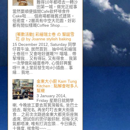
難得10年都唔去一轉沙
田第一城，做完正經事
當然要順便搵間Cafe飲杯啡食件
Cake啦……個商場都幾舊式建築，
低密度，2層高有中空大花園，好彩
都有間似樣嘅Coffee Shop……
[著數活動] 彩繪瑞士卷 の 聖誕雪
花 @ by Joanne stylish baking
15 December 2012, Saturday 同學
仔買牛油, 居然買到... 抽中咗彩繪瑞
士卷班!!! 又會咁好運嘅?!! 嘻嘻... 帶
挈埋我... 又有得玩, 又有得食... 我第
一次學做彩繪蛋卷咋, 心情好興奮
呀!!! 未上堂前發生咗d小插曲... 事
緣... 我地...
金東大小廚 Kam Tung
Kitchen : 點解會咁多人
幫襯
3 January 2014,
Friday 星期日就開學
喇, 今晚放工要去筲箕灣報名, 坐巴士
過去, 報完名, 再坐叮叮去東大街搵
食... 之前次次路過金東大都見佢座無
虛席, 想試佢的煲仔飯好耐, 但每次天
氣都唔凍, 唯有打消念頭... 今日攝氏
十幾度, 啱食啦~~~ ...