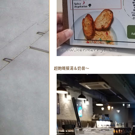
超飽嘅餐湯＆奶昔～