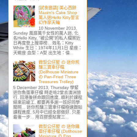
[試食邀請] 美心西餅
Maxim's Cake Shop :
萬人迷Hello Kitty誓言
幻作摩天輪
10 November 2013,
Sunday 風靡萬千女性的萬人迷, 化
名Hello Kitty, "被公開"的私人檔案近
日再度登上搜尋榜... 姓名：Kitty
White 生日：1974年11月1日 星座：
天蠍座 血型：A型 出生地：倫...
微型公仔屋 の 迷你煎
釀三寶車仔檔
(Dollhouse Miniature
の Pan-Fried Three
Treasures Trolley)
5 December 2013, Thursday 學緊
迷你魚蛋車仔檔 時走咗2堂去澳洲旅
行, 回港後拼命跟回進度, 順利於課程
結束前峻工, 都要再多謝一班好同學
關照... 迷你煎釀三寶車仔檔極速跟貼
課程進度, 5月中已經全部做好, 只差
最後一步... 用百膠漿貼實三...
微型公仔屋 の 迷你雞
蛋仔車仔檔 (Dollhouse
Miniature の Egg