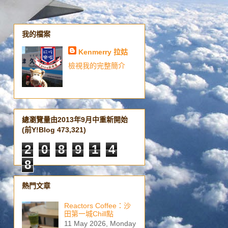
我的檔案
Kenmerry 拉姑
檢視我的完整簡介
總瀏覽量由2013年9月中重新開始
(前Y!Blog 473,321)
2
0
8
9
1
4
8
熱門文章
Reactors Coffee：沙
田第一城Chill點
11 May 2026, Monday