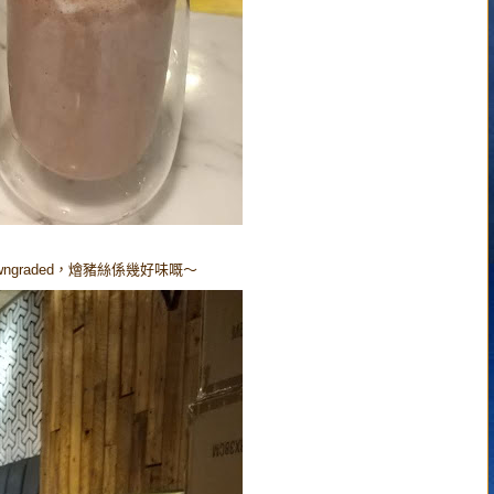
graded，燴豬絲係幾好味嘅～