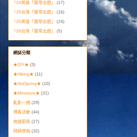
└24英倫「復常出遊」
(17)
└25台灣「復常出遊」
(16)
└25英倫「復常出遊」
(24)
└26台灣「復常出遊」
(5)
網誌分類
★DIY★
(3)
★Hiking★
(11)
★HotSpring★
(10)
★Miniature★
(31)
亂影一通
(29)
博客活動
(44)
地獄廚房
(27)
拜師學廚
(32)