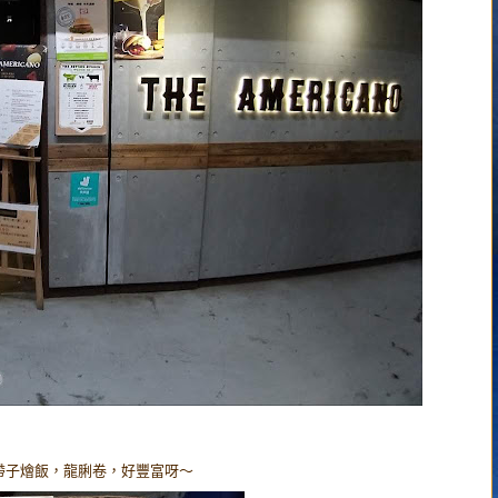
帶子燴飯，龍脷卷，好豐富呀～