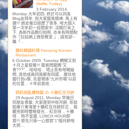
Waffle Trolley)
3 February 2014,
Monday 大年初四, 終於可以同各
Blog友拜年, 祝大家龍馬精神, 馬上有
運!!! 過去幾日經歷了很多, 咁大個人
第一次年初一自閉家中, 沒精打采之
下, 為新作品敷衍拍照, 亦未有時間制
作「拉姑網上微型教室 」, 請見諒~
繼「...
韓松韓國料理 Hansong Korean
Restaurant
6 October 2009, Tuesday 轉眼又到
十月之星叙餐!!! 龍爸問龍媽"又
食???"... 哈哈哈... 唔止佢有咁嘅疑
問, 其他成員同我都有同感... 跟住地
圖行到o黎, 先發現係"九州市場"以前
的位置... 十年前我地...
師奶胡亂購物篇 の 十勝紅豆月餅
29 August 2011, Monday 早幾日
同朋友食飯, 大家提到中秋月餅, 佢就
勁推介東海堂十勝紅豆月餅好正... 我
聽完即時雙眼發光... 紅豆呀... 十勝
呀... 時不宜遲, LUNCH HOUR即
買!!! 原先只係一心想買"1"個月餅咁
大把....