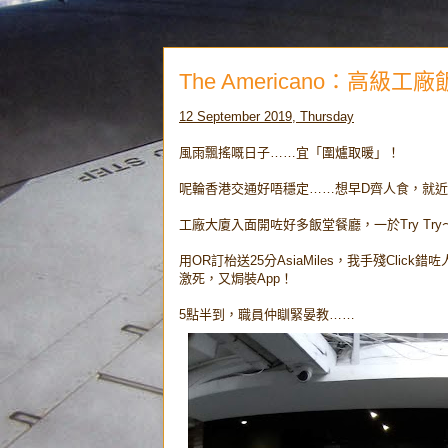
The Americano：高級工
12 September 2019, Thursday
風雨飄搖嘅日子……宜「圍爐取暖」！
呢輪香港交通好唔穩定……想早D齊人食，就近
工廠大廈入面開咗好多飯堂餐廳，一於Try Try
用OR訂枱送25分AsiaMiles，我手殘Clic
激死，又焗裝App！
5點半到，職員仲瞓緊晏教……