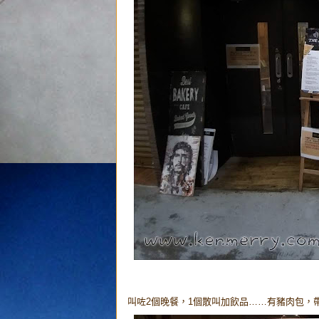
叫咗2個晚餐，1個散叫加飲品……有豬肉包，