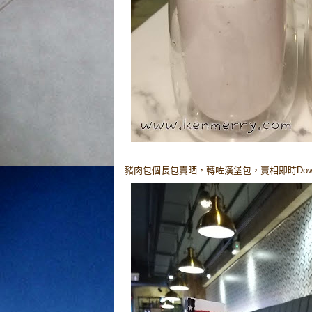
豬肉包個長包賣晒，轉咗漢堡包，賣相即時Down